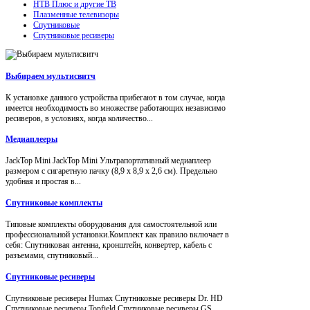
НТВ Плюс и другие ТВ
Плазменные телевизоры
Спутниковые
Спутниковые ресиверы
Выбираем мультисвитч
К установке данного устройства прибегают в том случае, когда
имеется необходимость во множестве работающих независимо
ресиверов, в условиях, когда количество...
Медиаплееры
JackTop Mini JackTop Mini Ультрапортативный медиаплеер
размером с сигаретную пачку (8,9 x 8,9 x 2,6 см). Предельно
удобная и простая в...
Спутниковые комплекты
Типовые комплекты оборудования для самостоятельной или
профессиональной установки.Комплект как правило включает в
себя: Спутниковая антенна, кронштейн, конвертер, кабель с
разъемами, спутниковый...
Спутниковые ресиверы
Спутниковые ресиверы Humax Спутниковые ресиверы Dr. HD
Спутниковые ресиверы Topfield Спутниковые ресиверы GS