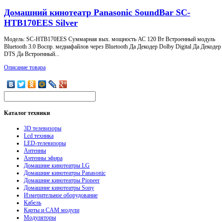
Домашний кинотеатр Panasonic SoundBar SC-
HTB170EES Silver
Модель: SC-HTB170EES Суммарная вых. мощность АС 120 Вт Встроенный модуль
Bluetooth 3.0 Воспр. медиафайлов через Bluetooth Да Декодер Dolby Digital Да Декодер
DTS Да Встроенный...
Описание товара
Каталог
техники
3D телевизоры
Lcd техника
LED-телевизоры
Антенны
Антенны эфира
Домашние кинотеатры LG
Домашние кинотеатры Panasonic
Домашние кинотеатры Pioneer
Домашние кинотеатры Sony
Измерительное оборудование
Кабель
Карты и CAM модули
Модуляторы