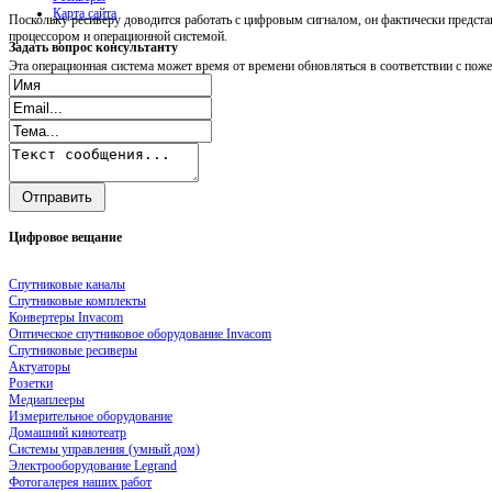
Карта сайта
Поскольку ресиверу доводится работать с цифровым сигналом, он фактически предст
процессором и операционной системой.
Задать
вопрос консультанту
Эта операционная система может время от времени обновляться в соответствии с пож
Цифровое
вещание
Спутниковые каналы
Спутниковые комплекты
Конвертеры Invacom
Оптическое спутниковое оборудование Invacom
Спутниковые ресиверы
Актуаторы
Розетки
Медиаплееры
Измерительное оборудование
Домашний кинотеатр
Системы управления (умный дом)
Электрооборудование Legrand
Фотогалерея наших работ