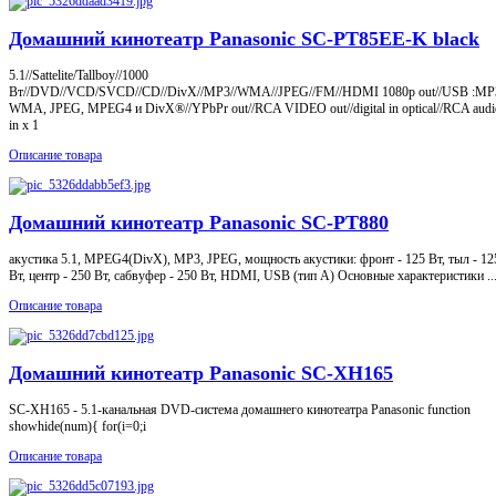
Домашний кинотеатр Panasonic SC-PT85EE-K black
5.1//Sattelite/Tallboy//1000
Вт//DVD//VCD/SVCD//CD//DivX//MP3//WMA//JPEG//FM//HDMI 1080p out//USB :MP
WMA, JPEG, MPEG4 и DivX®//YPbPr out//RCA VIDEO out//digital in optical//RCA audi
in x 1
Описание товара
Домашний кинотеатр Panasonic SC-PT880
акустика 5.1, MPEG4(DivX), MP3, JPEG, мощность акустики: фронт - 125 Вт, тыл - 12
Вт, центр - 250 Вт, сабвуфер - 250 Вт, HDMI, USB (тип A) Основные характеристики ..
Описание товара
Домашний кинотеатр Panasonic SC-XH165
SC-XH165 - 5.1-канальная DVD-система домашнего кинотеатра Panasonic function
showhide(num){ for(i=0;i
Описание товара