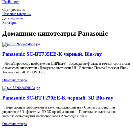
Прайс-лист
Сортировать по
Название товара +/-
Дата создания
Категория
Домашние кинотеатры Panasonic
Panasonic SC-BT735EE-K черный, Blu-ray
- Новый процессор изображения UniPhier® - воссоздание фильма в точном соответств
с замыслом киностудии - Процессор цветности PHL Reference Chroma Processor Plus -
Технология P4HD - DVD с...
Описание товара
Panasonic SC-BTT270EE-K черный, 3D Blu-ray
- Потрясающие изображение и звук: окружающий звук Cinema Surround Plus,
управление 3D эффектом, 2D-3D преобразование. - Простота использования:
возможность создания беспроводного LAN-соединения и...
Описание товара