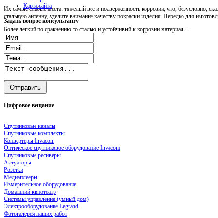
Карта сайта
Их самые слабые места: тяжелый вес и подверженность коррозии, что, безусловно, ск
стальную антенну, уделите внимание качеству покраски изделия. Нередко для изгото
Задать
вопрос консультанту
Более легкий по сравнению со сталью и устойчивый к коррозии материал. ...
Цифровое
вещание
Спутниковые каналы
Спутниковые комплекты
Конвертеры Invacom
Оптическое спутниковое оборудование Invacom
Спутниковые ресиверы
Актуаторы
Розетки
Медиаплееры
Измерительное оборудование
Домашний кинотеатр
Системы управления (умный дом)
Электрооборудование Legrand
Фотогалерея наших работ