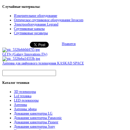
Случайные материалы:
Измерительное оборудование
Оптическое спутниковое оборудование Invacom
Электрооборудование Legrand
Спутниковые каналы
Спутниковые ресиверы
Нравится
GI Fly (Galaxy Innovations Fly)
Антенна для цифрового телевидения KASKAD SPACE
Каталог
техники
3D телевизоры
Lcd техника
LED-телевизоры
Антенны
Антенны эфира
Домашние кинотеатры LG
Домашние кинотеатры Panasonic
Домашние кинотеатры Pioneer
Домашние кинотеатры Sony