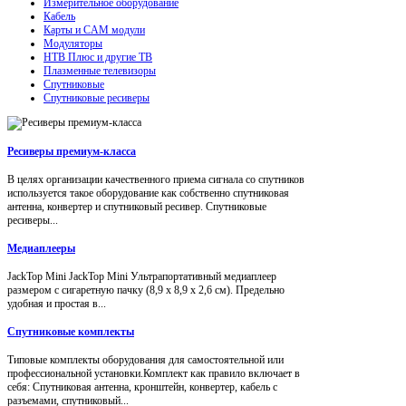
Измерительное оборудование
Кабель
Карты и CAM модули
Модуляторы
НТВ Плюс и другие ТВ
Плазменные телевизоры
Спутниковые
Спутниковые ресиверы
Ресиверы премиум-класса
В целях организации качественного приема сигнала со спутников
используется такое оборудование как собственно спутниковая
антенна, конвертер и спутниковый ресивер. Спутниковые
ресиверы...
Медиаплееры
JackTop Mini JackTop Mini Ультрапортативный медиаплеер
размером с сигаретную пачку (8,9 x 8,9 x 2,6 см). Предельно
удобная и простая в...
Спутниковые комплекты
Типовые комплекты оборудования для самостоятельной или
профессиональной установки.Комплект как правило включает в
себя: Спутниковая антенна, кронштейн, конвертер, кабель с
разъемами, спутниковый...