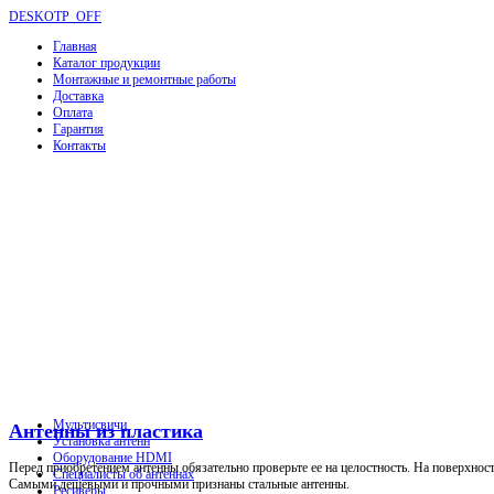
DESKOTP_OFF
Главная
Каталог продукции
Монтажные и ремонтные работы
Доставка
Оплата
Гарантия
Контакты
Мультисвичи
Антенны из пластика
Установка антенн
Оборудование HDMI
Перед приобретением антенны обязательно проверьте ее на целостность. На поверхнос
Специалисты об антеннах
Самыми дешевыми и прочными признаны стальные антенны.
Ресиверы