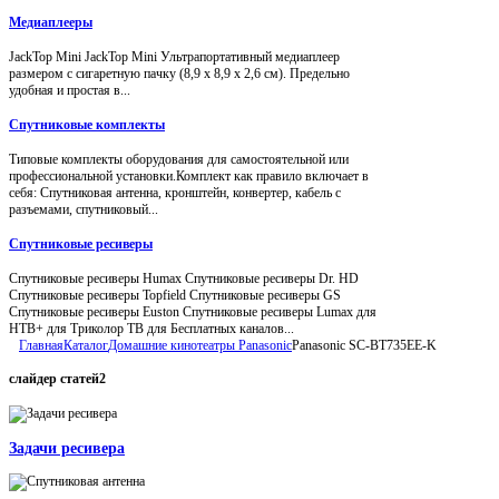
Медиаплееры
JackTop Mini JackTop Mini Ультрапортативный медиаплеер
размером с сигаретную пачку (8,9 x 8,9 x 2,6 см). Предельно
удобная и простая в...
Спутниковые комплекты
Типовые комплекты оборудования для самостоятельной или
профессиональной установки.Комплект как правило включает в
себя: Спутниковая антенна, кронштейн, конвертер, кабель с
разъемами, спутниковый...
Спутниковые ресиверы
Спутниковые ресиверы Humax Спутниковые ресиверы Dr. HD
Спутниковые ресиверы Topfield Спутниковые ресиверы GS
Спутниковые ресиверы Euston Спутниковые ресиверы Lumax для
НТВ+ для Триколор ТВ для Бесплатных каналов...
Главная
Каталог
Домашние кинотеатры Panasonic
Panasonic SC-BT735EE-K
слайдер
статей2
Задачи ресивера