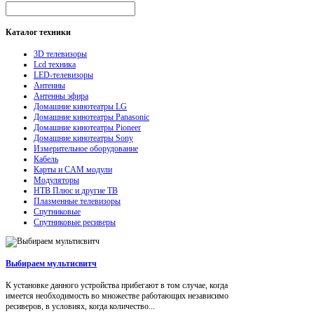
Каталог
техники
3D телевизоры
Lcd техника
LED-телевизоры
Антенны
Антенны эфира
Домашние кинотеатры LG
Домашние кинотеатры Panasonic
Домашние кинотеатры Pioneer
Домашние кинотеатры Sony
Измерительное оборудование
Кабель
Карты и CAM модули
Модуляторы
НТВ Плюс и другие ТВ
Плазменные телевизоры
Спутниковые
Спутниковые ресиверы
Выбираем мультисвитч
К установке данного устройства прибегают в том случае, когда
имеется необходимость во множестве работающих независимо
ресиверов, в условиях, когда количество...