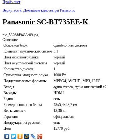
Прайс-лист
Вернуться к: Домашние кинотеатры Panasonic
Panasonic SC-BT735EE-K
pic_5326dd9483c09.jpg
Описание
Основной блок
одноблочная система
Комплект акустических систем
5.1
Цвет основного блока
черный
Цвет акустической системы
черный
Количество дисков
1
Суммарная мощность звука
1000 Вт
Поддерживаемые форматы
MPEG4, AVCHD, MP3, JPEG
Входы
аудио стерео, аудио оптический x2
Выходы
HDMI
Радио
есть
Размер основного блока
43х5,4х28,7 см
Вес комплекта
13,36 кг
Гарантия
официальная
Инструкция на русском
есть
Цена
15770 руб.