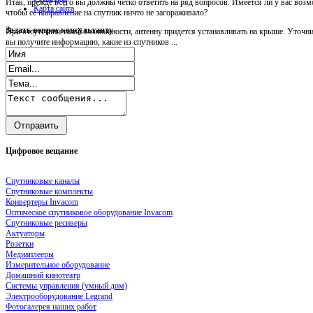
Итак, прежде всего вы должны четко ответить на ряд вопросов. Имеется ли у вас возм
Карта сайта
чтобы ее направление на спутник ничто не загораживало?
Задать
вопрос консультанту
При отсутствии такой возможности, антенну придется устанавливать на крыше. Уточни
вы получите информацию, какие из спутников ...
Цифровое
вещание
Спутниковые каналы
Спутниковые комплекты
Конвертеры Invacom
Оптическое спутниковое оборудование Invacom
Спутниковые ресиверы
Актуаторы
Розетки
Медиаплееры
Измерительное оборудование
Домашний кинотеатр
Системы управления (умный дом)
Электрооборудование Legrand
Фотогалерея наших работ