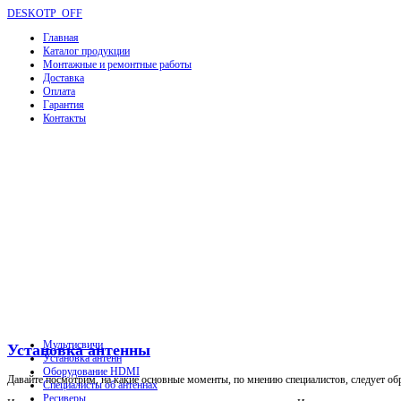
DESKOTP_OFF
Главная
Каталог продукции
Монтажные и ремонтные работы
Доставка
Оплата
Гарантия
Контакты
Мультисвичи
Установка антенны
Установка антенн
Оборудование HDMI
Давайте посмотрим, на какие основные моменты, по мнению специалистов, следует об
Специалисты об антеннах
Ресиверы