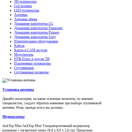
3D телевизоры
Lcd техника
LED-телевизоры
Антенны
Антенны эфира
Домашние кинотеатры LG
Домашние кинотеатры Panasonic
Домашние кинотеатры Pioneer
Домашние кинотеатры Sony
Измерительное оборудование
Кабель
Карты и CAM модули
Модуляторы
НТВ Плюс и другие ТВ
Плазменные телевизоры
Спутниковые
Спутниковые ресиверы
Установка антенны
Давайте посмотрим, на какие основные моменты, по мнению
специалистов, следует обратить внимание при выборе спутниковой
антенны. Итак, прежде всего вы должны...
Медиаплееры
JackTop Mini JackTop Mini Ультрапортативный медиаплеер
размером с сигаретную пачку (8,9 x 8,9 x 2,6 см). Предельно