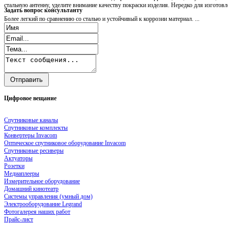
стальную антенну, уделите внимание качеству покраски изделия. Нередко для изгото
Задать
вопрос консультанту
Более легкий по сравнению со сталью и устойчивый к коррозии материал. ...
Цифровое
вещание
Спутниковые каналы
Спутниковые комплекты
Конвертеры Invacom
Оптическое спутниковое оборудование Invacom
Спутниковые ресиверы
Актуаторы
Розетки
Медиаплееры
Измерительное оборудование
Домашний кинотеатр
Системы управления (умный дом)
Электрооборудование Legrand
Фотогалерея наших работ
Прайс-лист