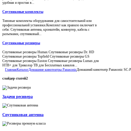
удобная и простая в...
Спутниковые комплекты
Типовые комплекты оборудования для самостоятельной или
профессиональной установки.Комплект как правило включает в
себя: Спутниковая антенна, кронштейн, конвертер, кабель с
разъемами, спутниковый...
Спутниковые ресиверы
Спутниковые ресиверы Humax Спутниковые ресиверы Dr. HD
Спутниковые ресиверы Topfield Спутниковые ресиверы GS
Спутниковые ресиверы Euston Спутниковые ресиверы Lumax для
НТВ+ для Триколор ТВ для Бесплатных каналов...
Главная
Каталог
Домашние кинотеатры Panasonic
Домашний кинотеатр Panasonic SC-
слайдер
статей2
Задачи ресивера
Спутниковая антенна