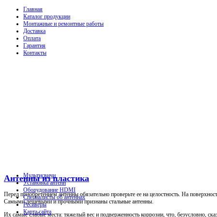
Главная
Каталог продукции
Монтажные и ремонтные работы
Доставка
Оплата
Гарантия
Контакты
Мультисвичи
Антенны из пластика
Установка антенн
Оборудование HDMI
Перед приобретением антенны обязательно проверьте ее на целостность. На поверхнос
Специалисты об антеннах
Самыми дешевыми и прочными признаны стальные антенны.
Ресиверы
Карта сайта
Их самые слабые места: тяжелый вес и подверженность коррозии, что, безусловно, ск