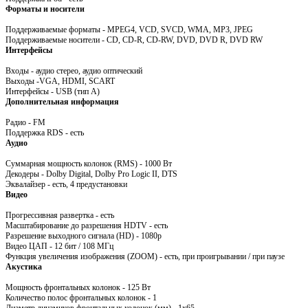
Форматы и носители
Поддерживаемые форматы - MPEG4, VCD, SVCD, WMA, MP3, JPEG
Поддерживаемые носители - CD, CD-R, CD-RW, DVD, DVD R, DVD RW
Интерфейсы
Входы - аудио стерео, аудио оптический
Выходы -VGA, HDMI, SCART
Интерфейсы - USB (тип A)
Дополнительная информация
Радио - FM
Поддержка RDS - есть
Аудио
Суммарная мощность колонок (RMS) - 1000 Вт
Декодеры - Dolby Digital, Dolby Pro Logic II, DTS
Эквалайзер - есть, 4 предустановки
Видео
Прогрессивная развертка - есть
Масштабирование до разрешения HDTV - есть
Разрешение выходного сигнала (HD) - 1080p
Видео ЦАП - 12 бит / 108 МГц
Функция увеличения изображения (ZOOM) - есть, при проигрывании / при паузе
Акустика
Мощность фронтальных колонок - 125 Вт
Количество полос фронтальных колонок - 1
Диаметр динамиков фронтальных колонок (мм) - 1х65