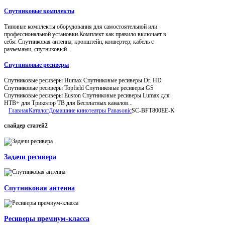
Спутниковые комплекты
Типовые комплекты оборудования для самостоятельной или
профессиональной установки.Комплект как правило включает в
себя: Спутниковая антенна, кронштейн, конвертер, кабель с
разъемами, спутниковый...
Спутниковые ресиверы
Спутниковые ресиверы Humax Спутниковые ресиверы Dr. HD
Спутниковые ресиверы Topfield Спутниковые ресиверы GS
Спутниковые ресиверы Euston Спутниковые ресиверы Lumax для
НТВ+ для Триколор ТВ для Бесплатных каналов...
Главная
Каталог
Домашние кинотеатры Panasonic
SC-BFT800EE-K
слайдер
статей2
Задачи ресивера
Спутниковая антенна
Ресиверы премиум-класса