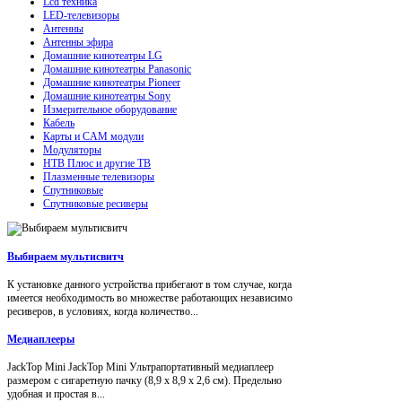
Lcd техника
LED-телевизоры
Антенны
Антенны эфира
Домашние кинотеатры LG
Домашние кинотеатры Panasonic
Домашние кинотеатры Pioneer
Домашние кинотеатры Sony
Измерительное оборудование
Кабель
Карты и CAM модули
Модуляторы
НТВ Плюс и другие ТВ
Плазменные телевизоры
Спутниковые
Спутниковые ресиверы
Выбираем мультисвитч
К установке данного устройства прибегают в том случае, когда
имеется необходимость во множестве работающих независимо
ресиверов, в условиях, когда количество...
Медиаплееры
JackTop Mini JackTop Mini Ультрапортативный медиаплеер
размером с сигаретную пачку (8,9 x 8,9 x 2,6 см). Предельно
удобная и простая в...