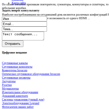
Карта сайта
По своим внешним признакам повторители, сумматоры, коммутаторы и сплиттеры, т
небольшие коробки.
Задать
вопрос консультанту
Наиболее востребованными на сегодняшний день являются различных конфигураций H
Посредством HDMI splitter вы имеете возможность от одного HDMI ...
Цифровое
вещание
Спутниковые каналы
Спутниковые комплекты
Конвертеры Invacom
Оптическое спутниковое оборудование Invacom
Спутниковые ресиверы
Актуаторы
Розетки
Медиаплееры
Измерительное оборудование
Домашний кинотеатр
Системы управления (умный дом)
Электрооборудование Legrand
Фотогалерея наших работ