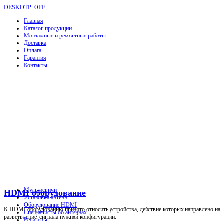
DESKOTP_OFF
Главная
Каталог продукции
Монтажные и ремонтные работы
Доставка
Оплата
Гарантия
Контакты
Мультисвичи
HDMI оборудование
Установка антенн
Оборудование HDMI
К HDMI оборудованию принято относить устройства, действие которых направлено на р
Специалисты об антеннах
разветвление, сигнала нужной конфигурации.
Ресиверы