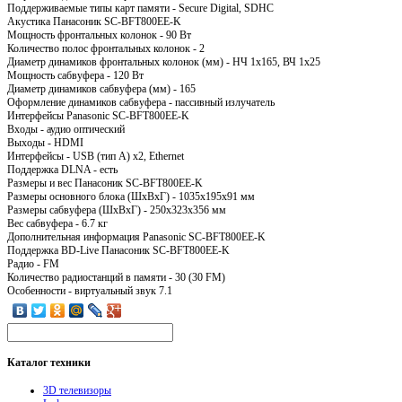
Поддерживаемые типы карт памяти - Secure Digital, SDHC
Акустика Панасоник SC-BFT800EE-K
Мощность фронтальных колонок - 90 Вт
Количество полос фронтальных колонок - 2
Диаметр динамиков фронтальных колонок (мм) - НЧ 1x165, ВЧ 1x25
Мощность сабвуфера - 120 Вт
Диаметр динамиков сабвуфера (мм) - 165
Оформление динамиков сабвуфера - пассивный излучатель
Интерфейсы Panasonic SC-BFT800EE-K
Входы - аудио оптический
Выходы - HDMI
Интерфейсы - USB (тип A) x2, Ethernet
Поддержка DLNA - есть
Размеры и вес Панасоник SC-BFT800EE-K
Размеры основного блока (ШxВxГ) - 1035x195x91 мм
Размеры сабвуфера (ШxВxГ) - 250x323x356 мм
Вес сабвуфера - 6.7 кг
Дополнительная информация Panasonic SC-BFT800EE-K
Поддержка BD-Live Панасоник SC-BFT800EE-K
Радио - FM
Количество радиостанций в памяти - 30 (30 FM)
Особенности - виртуальный звук 7.1
Каталог
техники
3D телевизоры