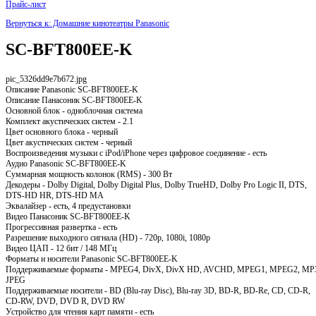
Прайс-лист
Вернуться к: Домашние кинотеатры Panasonic
SC-BFT800EE-K
pic_5326dd9e7b672.jpg
Описание
Panasonic SC-BFT800EE-K
Описание Панасоник SC-BFT800EE-K
Основной блок - одноблочная система
Комплект акустических систем - 2.1
Цвет основного блока - черный
Цвет акустических систем - черный
Воспроизведения музыки с iPod/iPhone через цифровое соединение - есть
Аудио Panasonic SC-BFT800EE-K
Суммарная мощность колонок (RMS) - 300 Вт
Декодеры - Dolby Digital, Dolby Digital Plus, Dolby TrueHD, Dolby Pro Logic II, DTS,
DTS-HD HR, DTS-HD MA
Эквалайзер - есть, 4 предустановки
Видео Панасоник SC-BFT800EE-K
Прогрессивная развертка - есть
Разрешение выходного сигнала (HD) - 720p, 1080i, 1080p
Видео ЦАП - 12 бит / 148 МГц
Форматы и носители Panasonic SC-BFT800EE-K
Поддерживаемые форматы - MPEG4, DivX, DivX HD, AVCHD, MPEG1, MPEG2, MP
JPEG
Поддерживаемые носители - BD (Blu-ray Disc), Blu-ray 3D, BD-R, BD-Re, CD, CD-R,
CD-RW, DVD, DVD R, DVD RW
Устройство для чтения карт памяти - есть