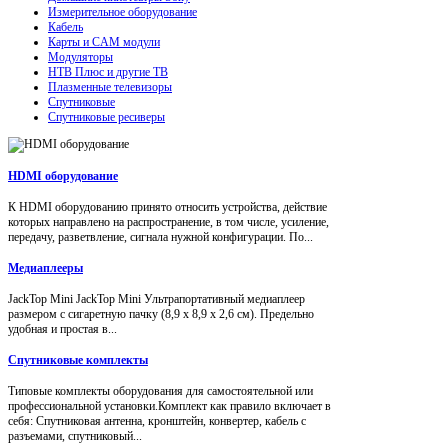
Измерительное оборудование
Кабель
Карты и CAM модули
Модуляторы
НТВ Плюс и другие ТВ
Плазменные телевизоры
Спутниковые
Спутниковые ресиверы
HDMI оборудование
К HDMI оборудованию принято относить устройства, действие
которых направлено на распространение, в том числе, усиление,
передачу, разветвление, сигнала нужной конфигурации. По...
Медиаплееры
JackTop Mini JackTop Mini Ультрапортативный медиаплеер
размером с сигаретную пачку (8,9 x 8,9 x 2,6 см). Предельно
удобная и простая в...
Спутниковые комплекты
Типовые комплекты оборудования для самостоятельной или
профессиональной установки.Комплект как правило включает в
себя: Спутниковая антенна, кронштейн, конвертер, кабель с
разъемами, спутниковый...