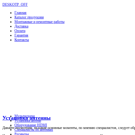
DESKOTP_OFF
Главная
Каталог продукции
Монтажные и ремонтные работы
Доставка
Оплата
Гарантия
Контакты
Мультисвичи
Установка антенны
Установка антенн
Оборудование HDMI
Давайте посмотрим, на какие основные моменты, по мнению специалистов, следует об
Специалисты об антеннах
Ресиверы