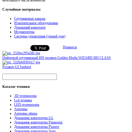
небольшого числа абонентов.
Случайные материалы:
Спутниковые каналы
Измерительное оборудование
Домашний кинотеатр
Медиаплееры
Системы управления (умный дом)
Нравится
Цифровой спутниковый HD ресивер Golden Media WIZARD HD CLASS
Ресивер GI Sunbird
Каталог
техники
3D телевизоры
Lcd техника
LED-телевизоры
Антенны
Антенны эфира
Домашние кинотеатры LG
Домашние кинотеатры Panasonic
Домашние кинотеатры Pioneer
Домашние кинотеатры Sony