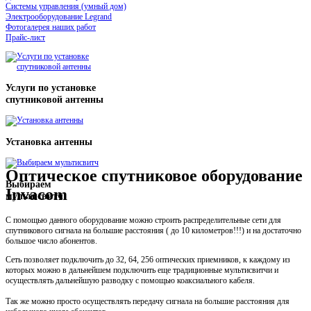
Системы управления (умный дом)
Электрооборудование Legrand
Фотогалерея наших работ
Прайс-лист
Услуги по установке
спутниковой антенны
Установка антенны
Оптическое спутниковое оборудование
Выбираем
Invacom
мультисвитч
С помощью данного оборудование можно строить распределительные сети для
спутникового сигнала на большие расстояния ( до 10 километров!!!) и на достаточно
большое число абонентов.
Сеть позволяет подключить до 32, 64, 256 оптических приемников, к каждому из
которых можно в дальнейшем подключить еще традиционные мультисвитчи и
осуществлять дальнейшую разводку с помощью коаксиального кабеля.
Так же можно просто осуществлять передачу сигнала на большие расстояния для