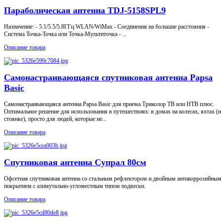
Параболическая антенна TDJ-5158SPL9
Назначение: - 5.1/5.5/5.8ГГц WLAN/WiMax - Соединения на большие расстояния -
Система Точка-Точка или Точка-Мультиточка - ...
Описание товара
Самонастраивающаяся спутниковая антенна Papsa
Basic
Самонастраивающаяся антенна Papsa Basic для приема Триколор ТВ или НТВ плюс.
Оптимальное решение для использования в путешествиях: в домах на колесах, яхтах (н
стоянке), просто для людей, которые не...
Описание товара
Спутниковая антенна Супрал 80см
Офсетная спутниковая антенна со стальным рефлектором и двойным антикоррозийны
покрытием с азимутально-угломестным типом подвески.
Описание товара