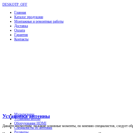
DESKOTP_OFF
Главная
Каталог продукции
Монтажные и ремонтные работы
Доставка
Оплата
Гарантия
Контакты
Мультисвичи
Установка антенны
Установка антенн
Оборудование HDMI
Давайте посмотрим, на какие основные моменты, по мнению специалистов, следует об
Специалисты об антеннах
Ресиверы