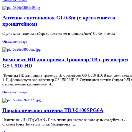
Антенна спутниковая GI-0.8m (с креплением и
кронштейном)
Спутниковая антенна в сборе (с креплением и кронштейном) Golden Interstar
Описание товара
Комплект HD для приема Триколор ТВ с ресивером
GS U510 HD
"Комплект HD для приема Триколор ТВ с ресивером GS U510 HD. В комплект входит
1. Цифровой спутниковый ресивер GS U510 HD; 2. Спутниковая антенна Супрал 0.55 
с установочным кронштейном; 4....
Описание товара
Параболическая антенна TDJ-5100SPG6A
Назначение: - 5.1ГГц WLAN - Применение для направленного дальнего действия -
Система Точка-Точка или Точка-Мультиточка - ...