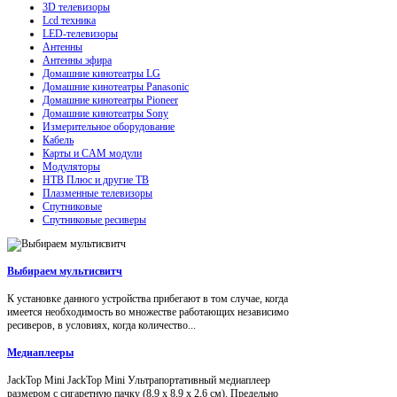
3D телевизоры
Lcd техника
LED-телевизоры
Антенны
Антенны эфира
Домашние кинотеатры LG
Домашние кинотеатры Panasonic
Домашние кинотеатры Pioneer
Домашние кинотеатры Sony
Измерительное оборудование
Кабель
Карты и CAM модули
Модуляторы
НТВ Плюс и другие ТВ
Плазменные телевизоры
Спутниковые
Спутниковые ресиверы
Выбираем мультисвитч
К установке данного устройства прибегают в том случае, когда
имеется необходимость во множестве работающих независимо
ресиверов, в условиях, когда количество...
Медиаплееры
JackTop Mini JackTop Mini Ультрапортативный медиаплеер
размером с сигаретную пачку (8,9 x 8,9 x 2,6 см). Предельно