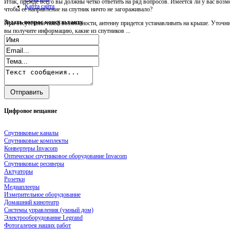
Итак, прежде всего вы должны четко ответить на ряд вопросов. Имеется ли у вас возм
Карта сайта
чтобы ее направление на спутник ничто не загораживало?
Задать
вопрос консультанту
При отсутствии такой возможности, антенну придется устанавливать на крыше. Уточни
вы получите информацию, какие из спутников ...
Цифровое
вещание
Спутниковые каналы
Спутниковые комплекты
Конвертеры Invacom
Оптическое спутниковое оборудование Invacom
Спутниковые ресиверы
Актуаторы
Розетки
Медиаплееры
Измерительное оборудование
Домашний кинотеатр
Системы управления (умный дом)
Электрооборудование Legrand
Фотогалерея наших работ