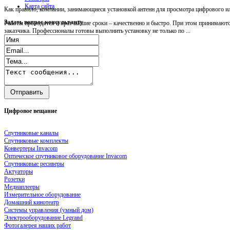
Карта сайта
Как правило, компании, занимающиеся установкой антенн для просмотра цифрового ил
Задать
вопрос консультанту
Работы проводятся в кратчайшие сроки – качественно и быстро. При этом принимаютс
заказчика. Профессионалы готовы выполнить установку не только по ...
Цифровое
вещание
Спутниковые каналы
Спутниковые комплекты
Конвертеры Invacom
Оптическое спутниковое оборудование Invacom
Спутниковые ресиверы
Актуаторы
Розетки
Медиаплееры
Измерительное оборудование
Домашний кинотеатр
Системы управления (умный дом)
Электрооборудование Legrand
Фотогалерея наших работ