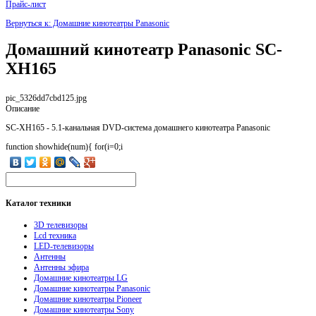
Прайс-лист
Вернуться к: Домашние кинотеатры Panasonic
Домашний кинотеатр Panasonic SC-
XH165
pic_5326dd7cbd125.jpg
Описание
SC-XH165 - 5.1-канальная DVD-система домашнего кинотеатра Panasonic
function showhide(num){ for(i=0;i
Каталог
техники
3D телевизоры
Lcd техника
LED-телевизоры
Антенны
Антенны эфира
Домашние кинотеатры LG
Домашние кинотеатры Panasonic
Домашние кинотеатры Pioneer
Домашние кинотеатры Sony