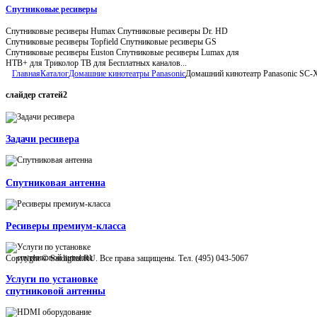
Спутниковые ресиверы
Спутниковые ресиверы Humax Спутниковые ресиверы Dr. HD
Спутниковые ресиверы Topfield Спутниковые ресиверы GS
Спутниковые ресиверы Euston Спутниковые ресиверы Lumax для
НТВ+ для Триколор ТВ для Бесплатных каналов...
Главная
Каталог
Домашние кинотеатры Panasonic
Домашний кинотеатр Panasonic SC
слайдер
статей2
Задачи ресивера
Спутниковая антенна
Ресиверы премиум-класса
Copyright © Satdigital.RU. Все права защищены. Тел. (495) 043-5067
Услуги по установке
спутниковой антенны