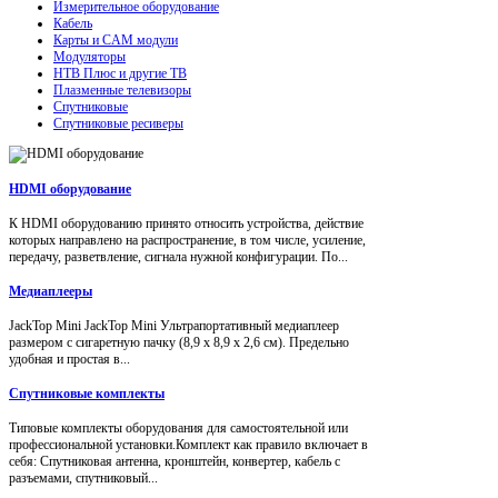
Измерительное оборудование
Кабель
Карты и CAM модули
Модуляторы
НТВ Плюс и другие ТВ
Плазменные телевизоры
Спутниковые
Спутниковые ресиверы
HDMI оборудование
К HDMI оборудованию принято относить устройства, действие
которых направлено на распространение, в том числе, усиление,
передачу, разветвление, сигнала нужной конфигурации. По...
Медиаплееры
JackTop Mini JackTop Mini Ультрапортативный медиаплеер
размером с сигаретную пачку (8,9 x 8,9 x 2,6 см). Предельно
удобная и простая в...
Спутниковые комплекты
Типовые комплекты оборудования для самостоятельной или
профессиональной установки.Комплект как правило включает в
себя: Спутниковая антенна, кронштейн, конвертер, кабель с
разъемами, спутниковый...