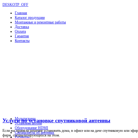
DESKOTP_OFF
Главная
Каталог продукции
Монтажные и ремонтные работы
Доставка
Оплата
Гарантия
Контакты
Мультисвичи
Услуги по установке спутниковой антенны
Установка антенн
Оборудование HDMI
Если вы приняли решение установить дома, в офисе или на даче спутниковую или эфир
Специалисты об антеннах
фирм, специализирующихся на этом.
Ресиверы