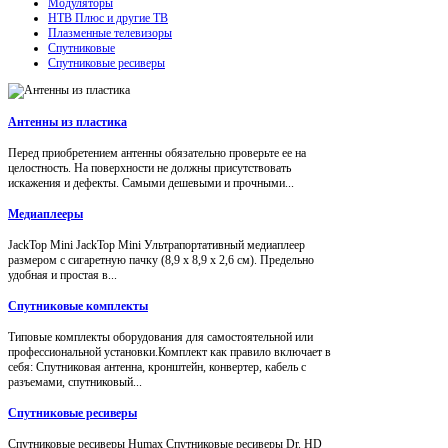
Модуляторы
НТВ Плюс и другие ТВ
Плазменные телевизоры
Спутниковые
Спутниковые ресиверы
Антенны из пластика
Перед приобретением антенны обязательно проверьте ее на
целостность. На поверхности не должны присутствовать
искажения и дефекты. Самыми дешевыми и прочными...
Медиаплееры
JackTop Mini JackTop Mini Ультрапортативный медиаплеер
размером с сигаретную пачку (8,9 x 8,9 x 2,6 см). Предельно
удобная и простая в...
Спутниковые комплекты
Типовые комплекты оборудования для самостоятельной или
профессиональной установки.Комплект как правило включает в
себя: Спутниковая антенна, кронштейн, конвертер, кабель с
разъемами, спутниковый...
Спутниковые ресиверы
Спутниковые ресиверы Humax Спутниковые ресиверы Dr. HD