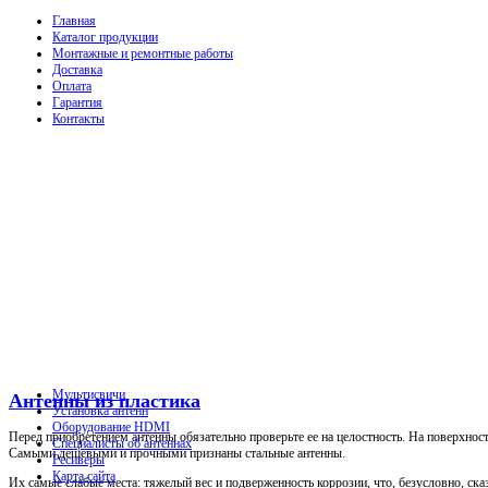
Главная
Каталог продукции
Монтажные и ремонтные работы
Доставка
Оплата
Гарантия
Контакты
Мультисвичи
Антенны из пластика
Установка антенн
Оборудование HDMI
Перед приобретением антенны обязательно проверьте ее на целостность. На поверхнос
Специалисты об антеннах
Самыми дешевыми и прочными признаны стальные антенны.
Ресиверы
Карта сайта
Их самые слабые места: тяжелый вес и подверженность коррозии, что, безусловно, ск