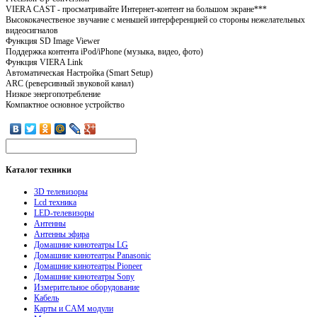
VIERA CAST - просматривайте Интернет-контент на большом экране***
Высококачественое звучание с меньшей интерференцией со стороны нежелательных
видеосигналов
Функция SD Image Viewer
Поддержка контента iPod/iPhone (музыка, видео, фото)
Функция VIERA Link
Автоматическая Настройка (Smart Setup)
ARC (реверсивный звуковой канал)
Низкое энергопотребление
Компактное основное устройство
Каталог
техники
3D телевизоры
Lcd техника
LED-телевизоры
Антенны
Антенны эфира
Домашние кинотеатры LG
Домашние кинотеатры Panasonic
Домашние кинотеатры Pioneer
Домашние кинотеатры Sony
Измерительное оборудование
Кабель
Карты и CAM модули