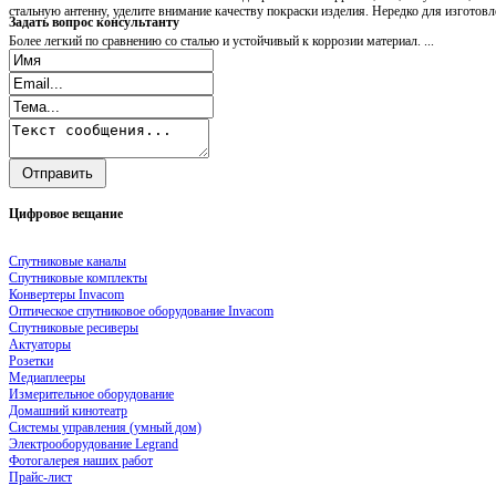
стальную антенну, уделите внимание качеству покраски изделия. Нередко для изгото
Задать
вопрос консультанту
Более легкий по сравнению со сталью и устойчивый к коррозии материал. ...
Цифровое
вещание
Спутниковые каналы
Спутниковые комплекты
Конвертеры Invacom
Оптическое спутниковое оборудование Invacom
Спутниковые ресиверы
Актуаторы
Розетки
Медиаплееры
Измерительное оборудование
Домашний кинотеатр
Системы управления (умный дом)
Электрооборудование Legrand
Фотогалерея наших работ
Прайс-лист