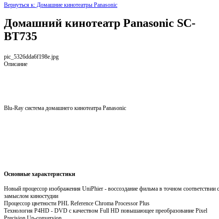
Вернуться к: Домашние кинотеатры Panasonic
Домашний кинотеатр Panasonic SC-
BT735
pic_5326dda6f198e.jpg
Описание
Blu-Ray система домашнего кинотеатра Panasonic
Основные характеристики
Новый процессор изображения UniPhier - воссоздание фильма в точном соответствии 
замыслом киностудии
Процессор цветности PHL Reference Chroma Processor Plus
Технология P4HD - DVD с качеством Full HD повышающее преобразование Pixel
Precision Up-conversion