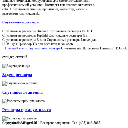
Типовые комплекты оборудования для самостоятельной или
профессиональной установки.Комплект как правило включает в
себя: Спутниковая антенна, кронштейн, конвертер, кабель с
разъемами, спутниковый...
Спутниковые ресиверы
Спутниковые ресиверы Humax Спутниковые ресиверы Dr. HD
Спутниковые ресиверы Topfield Спутниковые ресиверы GS
Спутниковые ресиверы Euston Спутниковые ресиверы Lumax для
НТВ+ для Триколор ТВ для Бесплатных каналов...
Главная
Каталог
Спутниковые ресиверы
Спутниковый HD ресивер Триколор ТВ GS-U5
слайдер
статей2
Задачи ресивера
Спутниковая антенна
Ресиверы премиум-класса
Copyright © Satdigital.RU. Все права защищены. Тел. (495) 043-5067