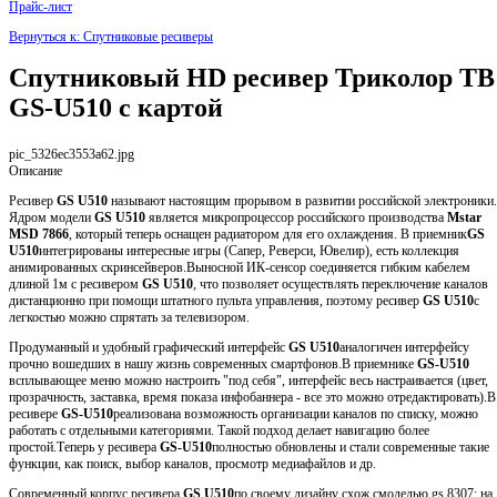
Прайс-лист
Вернуться к: Спутниковые ресиверы
Спутниковый HD ресивер Триколор ТВ
GS-U510 с картой
pic_5326ec3553a62.jpg
Описание
Ресивер
GS U510
называют настоящим прорывом в развитии российской электроники.
Ядром модели
GS U510
является микропроцессор российского производства
Mstar
MSD 7866
, который теперь оснащен радиатором для его охлаждения. В приемник
GS
U510
интегрированы интересные игры (Сапер, Реверси, Ювелир), есть коллекция
анимированных скринсейверов.Выносной ИК-сенсор соединяется гибким кабелем
длиной 1м с ресивером
GS U510
, что позволяет осуществлять переключение каналов
дистанционно при помощи штатного пульта управления, поэтому ресивер
GS U510
с
легкостью можно спрятать за телевизором.
Продуманный и удобный графический интерфейс
GS U510
аналогичен интерфейсу
прочно вошедших в нашу жизнь современных смартфонов.В приемнике
GS-U510
всплывающее меню можно настроить "под себя", интерфейс весь настраивается (цвет,
прозрачность, заставка, время показа инфобаннера - все это можно отредактировать).В
ресивере
GS-U510
реализована возможность организации каналов по списку, можно
работать с отдельными категориями. Такой подход делает навигацию более
простой.Теперь у ресивера
GS-U510
полностью обновлены и стали современные такие
функции, как поиск, выбор каналов, просмотр медиафайлов и др.
Современный корпус ресивера
GS U510
по своему дизайну схож смоделью gs 8307: на