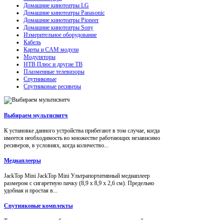
Домашние кинотеатры LG
Домашние кинотеатры Panasonic
Домашние кинотеатры Pioneer
Домашние кинотеатры Sony
Измерительное оборудование
Кабель
Карты и CAM модули
Модуляторы
НТВ Плюс и другие ТВ
Плазменные телевизоры
Спутниковые
Спутниковые ресиверы
Выбираем мультисвитч
К установке данного устройства прибегают в том случае, когда
имеется необходимость во множестве работающих независимо
ресиверов, в условиях, когда количество...
Медиаплееры
JackTop Mini JackTop Mini Ультрапортативный медиаплеер
размером с сигаретную пачку (8,9 x 8,9 x 2,6 см). Предельно
удобная и простая в...
Спутниковые комплекты