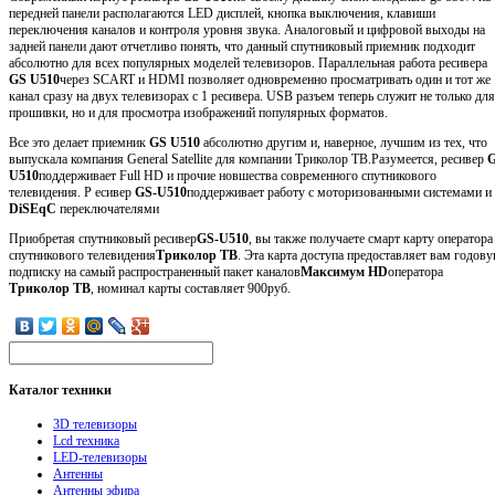
передней панели располагаются LED дисплей, кнопка выключения, клавиши
переключения каналов и контроля уровня звука. Аналоговый и цифровой выходы на
задней панели дают отчетливо понять, что данный спутниковый приемник подходит
абсолютно для всех популярных моделей телевизоров. Параллельная работа ресивера
GS U510
через SCART и HDMI позволяет одновременно просматривать один и тот же
канал сразу на двух телевизорах с 1 ресивера. USB разъем теперь служит не только для
прошивки, но и для просмотра изображений популярных форматов.
Все это делает приемник
GS U510
абсолютно другим и, наверное, лучшим из тех, что
выпускала компания General Satellite для компании Триколор ТВ.Разумеется, ресивер
U510
поддерживает Full HD и прочие новшества современного спутникового
телевидения. Р есивер
GS-U510
поддерживает работу с моторизованными системами и
DiSEqC
переключателями
Приобретая спутниковый ресивер
GS-
U510
, вы также получаете смарт карту оператора
спутникового телевидения
Триколор ТВ
. Эта карта доступа предоставляет вам годов
подписку на самый распространенный пакет каналов
Максимум HD
оператора
Триколор ТВ
, номинал карты составляет 900руб.
Каталог
техники
3D телевизоры
Lcd техника
LED-телевизоры
Антенны
Антенны эфира