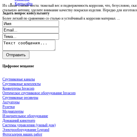
Карта сайта
Их самые слабые места: тяжелый вес и подверженность коррозии, что, безусловно, ск
стальную антенну, уделите внимание качеству покраски изделия. Нередко для изгото
Задать
вопрос консультанту
Более легкий по сравнению со сталью и устойчивый к коррозии материал. ...
Цифровое
вещание
Спутниковые каналы
Спутниковые комплекты
Конвертеры Invacom
Оптическое спутниковое оборудование Invacom
Спутниковые ресиверы
Актуаторы
Розетки
Медиаплееры
Измерительное оборудование
Домашний кинотеатр
Системы управления (умный дом)
Электрооборудование Legrand
Фотогалерея наших работ