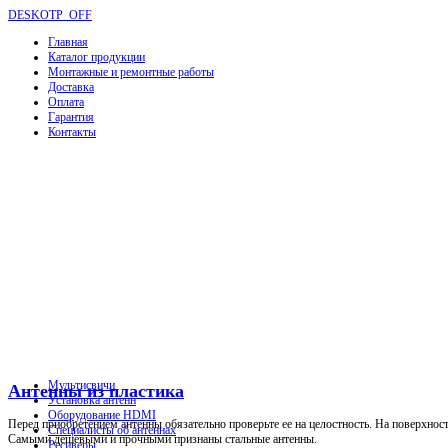
DESKOTP_OFF
Главная
Каталог продукции
Монтажные и ремонтные работы
Доставка
Оплата
Гарантия
Контакты
Мультисвичи
Антенны из пластика
Установка антенн
Оборудование HDMI
Перед приобретением антенны обязательно проверьте ее на целостность. На поверхнос
Специалисты об антеннах
Самыми дешевыми и прочными признаны стальные антенны.
Ресиверы