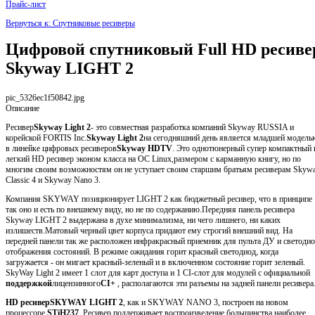
Прайс-лист
Вернуться к: Спутниковые ресиверы
Цифровой спутниковый Full HD ресиве
Skyway LIGHT 2
pic_5326ec1f50842.jpg
Описание
Ресивер
Skyway Light 2
- это совместная разработка компаний Skyway RUSSIA и
корейской FORTIS Inc.
Skyway Light 2
на сегодняшний день является младшей модель
в линейке цифровых ресиверов
Skyway HDTV
. Это однотюнерный супер компактный 
легкий HD ресивер эконом класса на ОС Linux,размером с карманную книгу, но по
многим своим возможностям он не уступает своим старшим братьям ресиверам Skyw
Classic 4 и Skyway Nano 3.
Компания SKYWAY позиционирует LIGHT 2 как бюджетный ресивер, что в принципе
так оно и есть по внешнему виду, но не по содержанию.Передняя панель ресивера
Skyway LIGHT 2 выдержана в духе минимализма, ни чего лишнего, ни каких
излишеств.Матовый черный цвет корпуса придают ему строгий внешний вид. На
передней панели так же расположен инфракрасный приемник для пульта ДУ и светоди
отображения состояний. В режиме ожидания горит красный светодиод, когда
загружается - он мигает красный-зеленый и в включенном состояние горит зеленый.
SkyWay Light 2 имеет 1 слот для карт доступа и 1 CI-слот для модулей с официальной
поддержкой
лицензинного
CI+
, располагаются эти разъемы на задней панели ресивера
HD ресивер
SKYWAY LIGHT 2
, как и SKYWAY NANO 3, построен на новом
процессоре
STiH237
. Ресивер поддерживает воспроизведение большинства наиболее