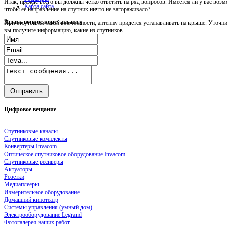
Итак, прежде всего вы должны четко ответить на ряд вопросов. Имеется ли у вас возм
Карта сайта
чтобы ее направление на спутник ничто не загораживало?
Задать
вопрос консультанту
При отсутствии такой возможности, антенну придется устанавливать на крыше. Уточни
вы получите информацию, какие из спутников ...
Цифровое
вещание
Спутниковые каналы
Спутниковые комплекты
Конвертеры Invacom
Оптическое спутниковое оборудование Invacom
Спутниковые ресиверы
Актуаторы
Розетки
Медиаплееры
Измерительное оборудование
Домашний кинотеатр
Системы управления (умный дом)
Электрооборудование Legrand
Фотогалерея наших работ