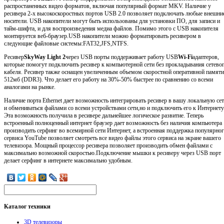
распростаненных видео форматов, включая популярный формат MKV. Наличие у
ресивера 2-х высокоскоростных портов USB 2.0 позволяет подключать любые внешни
носители. USB накопители могут быть использованы для установки ПО, для записи и
тайм-шифта, и для воспроизведения медиа файлов. Помимо этого с USB накопителя
монтируется веб-браузер.USB накопители можно форматировать ресивером в
следующие файловые системы:FAT32,JFS,NTFS.
Ресивер
SkyWay Light 2
через USB порты поддерживает работу USB
Wi-Fi
адаптеров,
которые помогут подключить ресивер к компьютерной сети без прокладывания сетево
кабеля. Ресивер также оснащен увеличенным объемом скоростной оперативной памяти
512мб (DDR3). Что делает его работу на 30%-50% быстрее по сравнению со всеми
аналогами на рынке.
Наличие порта Ethernet дает возможность интегрировать ресивер в вашу локальную сет
и обмениваться файлами со всеми устройствами сети,но и подключить его к Интернету
Эта возможность получила в ресивере дальнейшее логическое развитие. Теперь
встроенный полноценный интернет браузер дает возможность без наличия компьютера
производить серфинг во всемирной сети Интернет, а встроенная поддержка популярно
сервиса YouTube позволяет смотреть все видео файлы этого сервиса на экране вашего
телевизора. Мощный процессор ресивера позволяет производить обмен файлами с
максимально возможной скоростью.Подключение мышки к ресиверу через USB порт
делает серфинг в интернете максимально удобным.
Каталог
техники
3D телевизоры