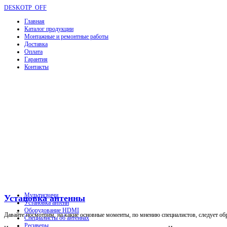
DESKOTP_OFF
Главная
Каталог продукции
Монтажные и ремонтные работы
Доставка
Оплата
Гарантия
Контакты
Мультисвичи
Установка антенны
Установка антенн
Оборудование HDMI
Давайте посмотрим, на какие основные моменты, по мнению специалистов, следует об
Специалисты об антеннах
Ресиверы