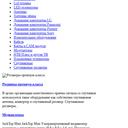
Lcd техника
LED-телевизоры
Антенны
Антенны эфира
Домашние кинотеатры LG
Домашние кинотеатры Panasonic
Домашние кинотеатры Pioneer
Домашние кинотеатры Sony
Измерительное оборудование
Кабель
Карты и CAM модули
Модуляторы
НТВ Плюс и другие ТВ
Плазменные телевизоры
Спутниковые
Спутниковые ресиверы
Ресиверы премиум-класса
В целях организации качественного приема сигнала со спутников
используется такое оборудование как собственно спутниковая
антенна, конвертер и спутниковый ресивер. Спутниковые
ресиверы...
Медиаплееры
JackTop Mini JackTop Mini Ультрапортативный медиаплеер
размером с сигаретную пачку (8,9 x 8,9 x 2,6 см). Предельно