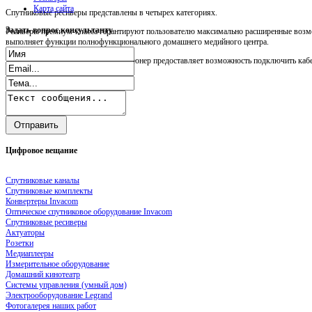
Карта сайта
Спутниковые ресиверы представлены в четырех категориях.
Задать
вопрос консультанту
Ресиверы премиум-класса гарантируют пользователю максимально расширенные возмо
выполняет функции полнофункционального домашнего медийного центра.
Прежде всего, следует сказать, что тюнер предоставляет возможность подключить кабел
Цифровое
вещание
Спутниковые каналы
Спутниковые комплекты
Конвертеры Invacom
Оптическое спутниковое оборудование Invacom
Спутниковые ресиверы
Актуаторы
Розетки
Медиаплееры
Измерительное оборудование
Домашний кинотеатр
Системы управления (умный дом)
Электрооборудование Legrand
Фотогалерея наших работ