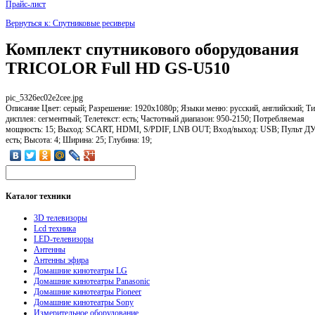
Прайс-лист
Вернуться к: Спутниковые ресиверы
Комплект спутникового оборудования
TRICOLOR Full HD GS-U510
pic_5326ec02e2cee.jpg
Описание
Цвет: серый; Разрешение: 1920x1080р; Языки меню: русский, английский; Т
дисплея: сегментный; Телетекст: есть; Частотный диапазон: 950-2150; Потребляемая
мощность: 15; Выход: SCART, HDMI, S/PDIF, LNB OUT; Вход/выход: USB; Пульт ДУ
есть; Высота: 4; Ширина: 25; Глубина: 19;
Каталог
техники
3D телевизоры
Lcd техника
LED-телевизоры
Антенны
Антенны эфира
Домашние кинотеатры LG
Домашние кинотеатры Panasonic
Домашние кинотеатры Pioneer
Домашние кинотеатры Sony
Измерительное оборудование