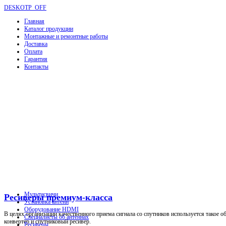
DESKOTP_OFF
Главная
Каталог продукции
Монтажные и ремонтные работы
Доставка
Оплата
Гарантия
Контакты
Мультисвичи
Ресиверы премиум-класса
Установка антенн
Оборудование HDMI
В целях организации качественного приема сигнала со спутников используется такое о
Специалисты об антеннах
конвертер и спутниковый ресивер.
Ресиверы