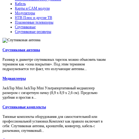
Кабель
Карты и CAM модули
Модуляторы
НТВ Плюс и другие ТВ
Плазменные телевизоры
Спутниковые
Спутниковые ресиверы
Спутниковая антенна
Разницу в диаметре спутниковых тарелок можно объяснить таким
термином как «зона покрытия». Под этим термином
подразумевается тот факт, что излучающие антенны...
Медиаплееры
JackTop Mini JackTop Mini Ультрапортативный медиаплеер
размером с сигаретную пачку (8,9 x 8,9 x 2,6 см). Предельно
удобная и простая в...
Спутниковые комплекты
Типовые комплекты оборудования для самостоятельной или
профессиональной установки.Комплект как правило включает в
себя: Спутниковая антенна, кронштейн, конвертер, кабель с
разъемами, спутниковый...