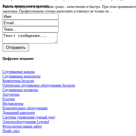
Задать
вопрос консультанту
Работы проводятся в кратчайшие сроки – качественно и быстро. При этом принимаютс
заказчика. Профессионалы готовы выполнить установку не только по ...
Цифровое
вещание
Спутниковые каналы
Спутниковые комплекты
Конвертеры Invacom
Оптическое спутниковое оборудование Invacom
Спутниковые ресиверы
Актуаторы
Розетки
Медиаплееры
Измерительное оборудование
Домашний кинотеатр
Системы управления (умный дом)
Электрооборудование Legrand
Фотогалерея наших работ
Прайс-лист