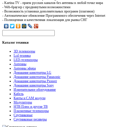
- Kartina TV - прием русских каналов без антенны в любой точке мира
- Web-браузер с продвинутыми возможностями
- Возможность установки дополнительных программ (плагинов)
- Автоматическое обновление Программного обеспечения через Internet
- Полноценная и качественная локализация для рынка СНГ
Каталог
техники
3D телевизоры
Lcd техника
LED-телевизоры
Антенны
Антенны эфира
Домашние кинотеатры LG
Домашние кинотеатры Panasonic
Домашние кинотеатры Pioneer
Домашние кинотеатры Sony
Измерительное оборудование
Кабель
Карты и CAM модули
Модуляторы
НТВ Плюс и другие ТВ
Плазменные телевизоры
Спутниковые
Спутниковые ресиверы