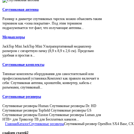
Спутниковая антенна
Разницу в диаметре спутниковых тарелок можно объяснить таким
термином как «зона покрытия». Под этим термином
подразумевается тот факт, что излучающие антенны...
Медиаплееры
JackTop Mini JackTop Mini Ультрапортативный медиаплеер
размером с сигаретную пачку (8,9 x 8,9 x 2,6 см). Предельно
удобная и простая в...
Спутниковые комплекты
Типовые комплекты оборудования для самостоятельной или
профессиональной установки.Комплект как правило включает в
себя: Спутниковая антенна, кронштейн, конвертер, кабель с
разъемами, спутниковый...
Спутниковые ресиверы
Спутниковые ресиверы Humax Спутниковые ресиверы Dr. HD
Спутниковые ресиверы Topfield Спутниковые ресиверы GS
Спутниковые ресиверы Euston Спутниковые ресиверы Lumax для
НТВ+ для Триколор ТВ для Бесплатных каналов...
Главная
Каталог
Спутниковые ресиверы
Спутниковый ресивер OpenBox SX4 Base, CX
слайдер
статей2