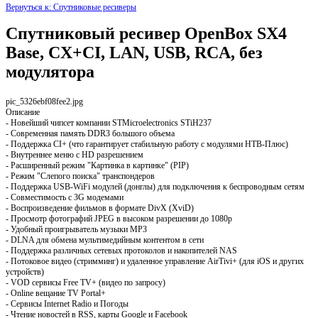
Вернуться к: Спутниковые ресиверы
Спутниковый ресивер OpenBox SX4
Base, CX+CI, LAN, USB, RCA, без
модулятора
pic_5326ebf08fee2.jpg
Описание
- Новейший чипсет компании STMicroelectronics STiH237
- Современная память DDR3 большого объема
- Поддержка CI+ (что гарантирует стабильную работу с модулями НТВ-Плюс)
- Внутреннее меню с HD разрешением
- Расширенный режим "Картинка в картинке" (PIP)
- Режим "Слепого поиска" транспондеров
- Поддержка USB-WiFi модулей (донглы) для подключения к беспроводным сетям
- Совместимость с 3G модемами
- Воспроизведение фильмов в формате DivX (XviD)
- Просмотр фотографий JPEG в высоком разрешении до 1080p
- Удобный проигрыватель музыки MP3
- DLNA для обмена мультимедийным контентом в сети
- Поддержка различных сетевых протоколов и накопителей NAS
- Потоковое видео (стримминг) и удаленное управление AirTivi+ (для iOS и других
устройств)
- VOD сервисы Free TV+ (видео по запросу)
- Online вещание TV Portal+
- Сервисы Internet Radio и Погоды
- Чтение новостей в RSS, карты Google и Facebook