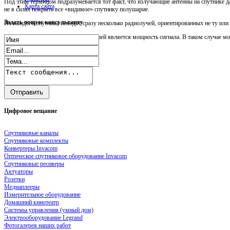
Под этим термином подразумевается тот факт, что излучающие антенны на спутнике д
Карта сайта
не в силах покрыть все «видимое» спутнику полушарие.
Задать
вопрос консультанту
Из каждого спутника исходят сразу несколько радиолучей, ориентированных не ту ил
Чем ближе к центру зоны, тем большей является мощность сигнала. В таком случае мо
Цифровое
вещание
Спутниковые каналы
Спутниковые комплекты
Конвертеры Invacom
Оптическое спутниковое оборудование Invacom
Спутниковые ресиверы
Актуаторы
Розетки
Медиаплееры
Измерительное оборудование
Домашний кинотеатр
Системы управления (умный дом)
Электрооборудование Legrand
Фотогалерея наших работ