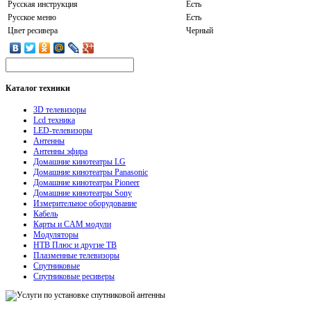
Русская инструкция
Есть
Русское меню
Есть
Цвет ресивера
Черный
Каталог
техники
3D телевизоры
Lcd техника
LED-телевизоры
Антенны
Антенны эфира
Домашние кинотеатры LG
Домашние кинотеатры Panasonic
Домашние кинотеатры Pioneer
Домашние кинотеатры Sony
Измерительное оборудование
Кабель
Карты и CAM модули
Модуляторы
НТВ Плюс и другие ТВ
Плазменные телевизоры
Спутниковые
Спутниковые ресиверы