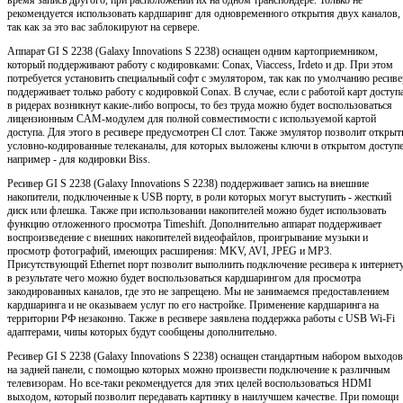
рекомендуется использовать кардшаринг для одновременного открытия двух каналов,
так как за это вас заблокируют на сервере.
Аппарат GI S 2238 (Galaxy Innovations S 2238) оснащен одним картоприемником,
который поддерживают работу с кодировками: Conax, Viaccess, Irdeto и др. При этом
потребуется установить специальный софт с эмулятором, так как по умолчанию ресиве
поддерживает только работу с кодировкой Conax. В случае, если с работой карт доступ
в ридерах возникнут какие-либо вопросы, то без труда можно будет воспользоваться
лицензионным CAM-модулем для полной совместимости с используемой картой
доступа. Для этого в ресивере предусмотрен CI слот. Также эмулятор позволит открыт
условно-кодированные телеканалы, для которых выложены ключи в открытом доступе
например - для кодировки Biss.
Ресивер GI S 2238 (Galaxy Innovations S 2238) поддерживает запись на внешние
накопители, подключенные к USB порту, в роли которых могут выступить - жесткий
диск или флешка. Также при использовании накопителей можно будет использовать
функцию отложенного просмотра Timeshift. Дополнительно аппарат поддерживает
воспроизведение с внешних накопителей видеофайлов, проигрывание музыки и
просмотр фотографий, имеющих расширения: MKV, AVI, JPEG и MP3.
Присутствующий Ethernet порт позволит выполнить подключение ресивера к интернету
в результате чего можно будет воспользоваться кардшарингом для просмотра
закодированных каналов, где это не запрещено. Мы не занимаемся предоставлением
кардшаринга и не оказываем услуг по его настройке. Применение кардшаринга на
территории РФ незаконно. Также в ресивере заявлена поддержка работы с USB Wi-Fi
адаптерами, чипы которых будут сообщены дополнительно.
Ресивер GI S 2238 (Galaxy Innovations S 2238) оснащен стандартным набором выходов
на задней панели, с помощью которых можно произвести подключение к различным
телевизорам. Но все-таки рекомендуется для этих целей воспользоваться HDMI
выходом, который позволит передавать картинку в наилучшем качестве. При помощи