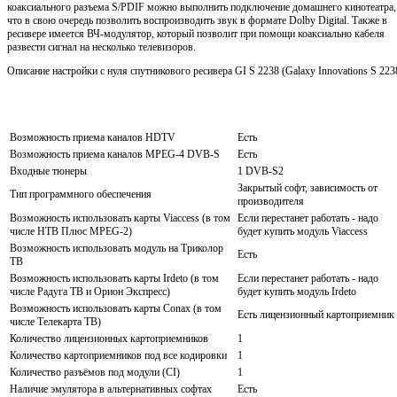
коаксиального разъема S/PDIF можно выполнить подключение домашнего кинотеатра,
что в свою очередь позволить воспроизводить звук в формате Dolby Digital. Также в
ресивере имеется ВЧ-модулятор, который позволит при помощи коаксиально кабеля
развести сигнал на несколько телевизоров.
Описание настройки с нуля спутникового ресивера GI S 2238 (Galaxy Innovations S 223
Возможность приема каналов HDTV
Есть
Возможность приема каналов MPEG-4 DVB-S
Есть
Входные тюнеры
1 DVB-S2
Закрытый софт, зависимость от
Тип программного обеспечения
производителя
Возможность использовать карты Viaccess (в том
Если перестанет работать - надо
числе НТВ Плюс MPEG-2)
будет купить модуль Viaccess
Возможность использовать модуль на Триколор
Есть
ТВ
Возможность использовать карты Irdeto (в том
Если перестанет работать - надо
числе Радуга ТВ и Орион Экспресс)
будет купить модуль Irdeto
Возможность использовать карты Conax (в том
Есть лицензионный картоприемник
числе Телекарта ТВ)
Количество лицензионных картоприемников
1
Количество картоприемников под все кодировки
1
Количество разъёмов под модули (CI)
1
Наличие эмулятора в альтернативных софтах
Есть