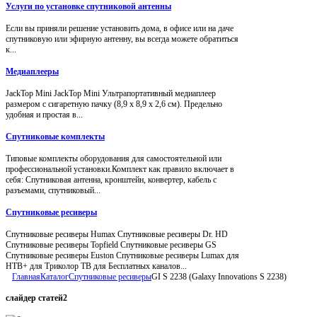
Услуги по установке спутниковой антенны
Если вы приняли решение установить дома, в офисе или на даче
спутниковую или эфирную антенну, вы всегда можете обратиться
к...
Медиаплееры
JackTop Mini JackTop Mini Ультрапортативный медиаплеер
размером с сигаретную пачку (8,9 x 8,9 x 2,6 см). Предельно
удобная и простая в...
Спутниковые комплекты
Типовые комплекты оборудования для самостоятельной или
профессиональной установки.Комплект как правило включает в
себя: Спутниковая антенна, кронштейн, конвертер, кабель с
разъемами, спутниковый...
Спутниковые ресиверы
Спутниковые ресиверы Humax Спутниковые ресиверы Dr. HD
Спутниковые ресиверы Topfield Спутниковые ресиверы GS
Спутниковые ресиверы Euston Спутниковые ресиверы Lumax для
НТВ+ для Триколор ТВ для Бесплатных каналов...
Главная
Каталог
Спутниковые ресиверы
GI S 2238 (Galaxy Innovations S 2238)
слайдер
статей2