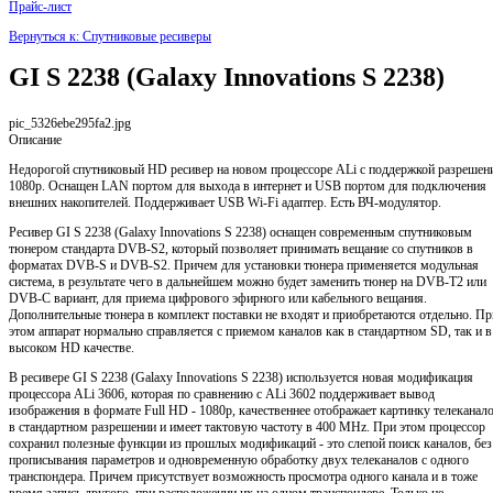
Прайс-лист
Вернуться к: Спутниковые ресиверы
GI S 2238 (Galaxy Innovations S 2238)
pic_5326ebe295fa2.jpg
Описание
Недорогой спутниковый HD ресивер на новом процессоре ALi с поддержкой разрешен
1080p. Оснащен LAN портом для выхода в интернет и USB портом для подключения
внешних накопителей. Поддерживает USB Wi-Fi адаптер. Есть ВЧ-модулятор.
Ресивер GI S 2238 (Galaxy Innovations S 2238) оснащен современным спутниковым
тюнером стандарта DVB-S2, который позволяет принимать вещание со спутников в
форматах DVB-S и DVB-S2. Причем для установки тюнера применяется модульная
система, в результате чего в дальнейшем можно будет заменить тюнер на DVB-T2 или
DVB-С вариант, для приема цифрового эфирного или кабельного вещания.
Дополнительные тюнера в комплект поставки не входят и приобретаются отдельно. Пр
этом аппарат нормально справляется с приемом каналов как в стандартном SD, так и в
высоком HD качестве.
В ресивере GI S 2238 (Galaxy Innovations S 2238) используется новая модификация
процессора ALi 3606, которая по сравнению с ALi 3602 поддерживает вывод
изображения в формате Full HD - 1080p, качественнее отображает картинку телеканал
в стандартном разрешении и имеет тактовую частоту в 400 MHz. При этом процессор
сохранил полезные функции из прошлых модификаций - это слепой поиск каналов, без
прописывания параметров и одновременную обработку двух телеканалов с одного
транспондера. Причем присутствует возможность просмотра одного канала и в тоже
время запись другого, при расположении их на одном транспондере. Только не