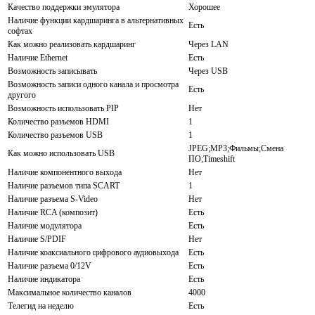
Качество поддержки эмулятора
Хорошее
Наличие функции кардшаринга в альтернативных
Есть
софтах
Как можно реализовать кардшаринг
Через LAN
Наличие Ethernet
Есть
Возможность записывать
Через USB
Возможность записи одного канала и просмотра
Есть
другого
Возможность использовать PIP
Нет
Количество разъемов HDMI
1
Количество разъемов USB
1
JPEG;MP3;Фильмы;Смена
Как можно использовать USB
ПО;Timeshift
Наличие компонентного выхода
Нет
Наличие разъемов типа SCART
1
Наличие разъема S-Video
Нет
Наличие RCA (композит)
Есть
Наличие модулятора
Есть
Наличие S/PDIF
Нет
Наличие коаксиального цифрового аудиовыхода
Есть
Наличие разъема 0/12V
Есть
Наличие индикатора
Есть
Максимальное количество каналов
4000
Телегид на неделю
Есть