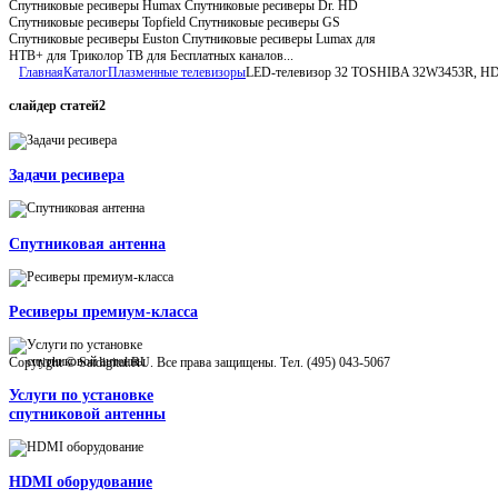
Спутниковые ресиверы Humax Спутниковые ресиверы Dr. HD
Спутниковые ресиверы Topfield Спутниковые ресиверы GS
Спутниковые ресиверы Euston Спутниковые ресиверы Lumax для
НТВ+ для Триколор ТВ для Бесплатных каналов...
Главная
Каталог
Плазменные телевизоры
LED-телевизор 32 TOSHIBA 32W3453R, HD 
слайдер
статей2
Задачи ресивера
Спутниковая антенна
Ресиверы премиум-класса
Copyright © Satdigital.RU. Все права защищены. Тел. (495) 043-5067
Услуги по установке
спутниковой антенны
HDMI оборудование