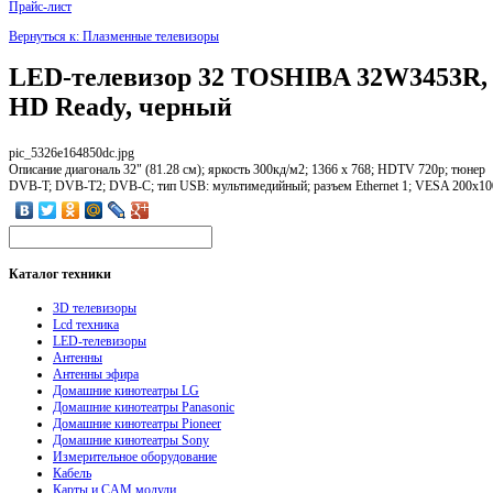
Прайс-лист
Вернуться к: Плазменные телевизоры
LED-телевизор 32 TOSHIBA 32W3453R,
HD Ready, черный
pic_5326e164850dc.jpg
Описание
диагональ 32" (81.28 см); яркость 300кд/м2; 1366 x 768; HDTV 720p; тюнер
DVB-T; DVB-T2; DVB-С; тип USB: мультимедийный; разъем Ethernet 1; VESA 200x10
Каталог
техники
3D телевизоры
Lcd техника
LED-телевизоры
Антенны
Антенны эфира
Домашние кинотеатры LG
Домашние кинотеатры Panasonic
Домашние кинотеатры Pioneer
Домашние кинотеатры Sony
Измерительное оборудование
Кабель
Карты и CAM модули