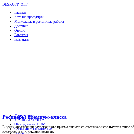
DESKOTP_OFF
Главная
Каталог продукции
Монтажные и ремонтные работы
Доставка
Оплата
Гарантия
Контакты
Мультисвичи
Ресиверы премиум-класса
Установка антенн
Оборудование HDMI
В целях организации качественного приема сигнала со спутников используется такое о
Специалисты об антеннах
конвертер и спутниковый ресивер.
Ресиверы