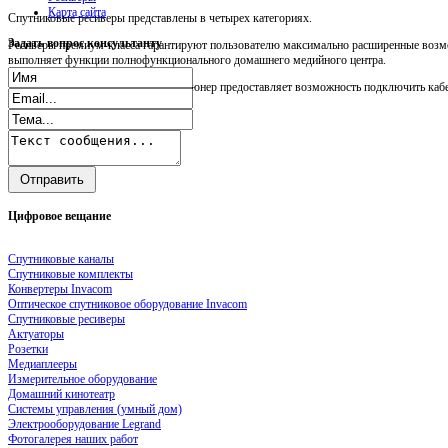
Карта сайта
Спутниковые ресиверы представлены в четырех категориях.
Задать
вопрос консультанту
Ресиверы премиум-класса гарантируют пользователю максимально расширенные возмо
выполняет функции полнофункционального домашнего медийного центра.
Прежде всего, следует сказать, что тюнер предоставляет возможность подключить кабел
Цифровое
вещание
Спутниковые каналы
Спутниковые комплекты
Конвертеры Invacom
Оптическое спутниковое оборудование Invacom
Спутниковые ресиверы
Актуаторы
Розетки
Медиаплееры
Измерительное оборудование
Домашний кинотеатр
Системы управления (умный дом)
Электрооборудование Legrand
Фотогалерея наших работ