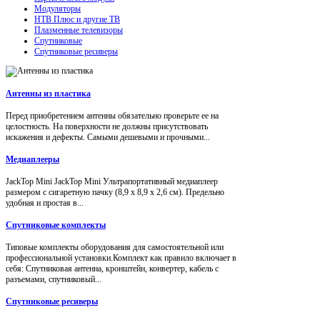
Модуляторы
НТВ Плюс и другие ТВ
Плазменные телевизоры
Спутниковые
Спутниковые ресиверы
Антенны из пластика
Перед приобретением антенны обязательно проверьте ее на
целостность. На поверхности не должны присутствовать
искажения и дефекты. Самыми дешевыми и прочными...
Медиаплееры
JackTop Mini JackTop Mini Ультрапортативный медиаплеер
размером с сигаретную пачку (8,9 x 8,9 x 2,6 см). Предельно
удобная и простая в...
Спутниковые комплекты
Типовые комплекты оборудования для самостоятельной или
профессиональной установки.Комплект как правило включает в
себя: Спутниковая антенна, кронштейн, конвертер, кабель с
разъемами, спутниковый...
Спутниковые ресиверы