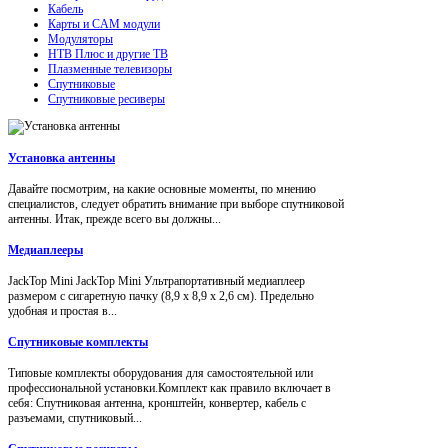
Кабель
Карты и CAM модули
Модуляторы
НТВ Плюс и другие ТВ
Плазменные телевизоры
Спутниковые
Спутниковые ресиверы
Установка антенны
Давайте посмотрим, на какие основные моменты, по мнению
специалистов, следует обратить внимание при выборе спутниковой
антенны. Итак, прежде всего вы должны...
Медиаплееры
JackTop Mini JackTop Mini Ультрапортативный медиаплеер
размером с сигаретную пачку (8,9 x 8,9 x 2,6 см). Предельно
удобная и простая в...
Спутниковые комплекты
Типовые комплекты оборудования для самостоятельной или
профессиональной установки.Комплект как правило включает в
себя: Спутниковая антенна, кронштейн, конвертер, кабель с
разъемами, спутниковый...