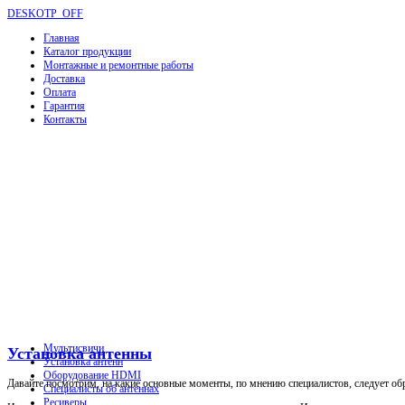
DESKOTP_OFF
Главная
Каталог продукции
Монтажные и ремонтные работы
Доставка
Оплата
Гарантия
Контакты
Мультисвичи
Установка антенны
Установка антенн
Оборудование HDMI
Давайте посмотрим, на какие основные моменты, по мнению специалистов, следует об
Специалисты об антеннах
Ресиверы