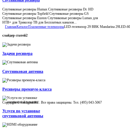
Спутниковые ресиверы
Спутниковые ресиверы Humax Спутниковые ресиверы Dr. HD
Спутниковые ресиверы Topfield Спутниковые ресиверы GS
Спутниковые ресиверы Euston Спутниковые ресиверы Lumax для
НТВ+ для Триколор ТВ для Бесплатных каналов...
Главная
Каталог
Плазменные телевизоры
LED-телевизор 29 BBK Mandarina 29LED-60
слайдер
статей2
Задачи ресивера
Спутниковая антенна
Ресиверы премиум-класса
Copyright © Satdigital.RU. Все права защищены. Тел. (495) 043-5067
Услуги по установке
спутниковой антенны