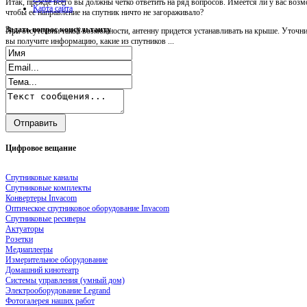
Итак, прежде всего вы должны четко ответить на ряд вопросов. Имеется ли у вас возм
Карта сайта
чтобы ее направление на спутник ничто не загораживало?
Задать
вопрос консультанту
При отсутствии такой возможности, антенну придется устанавливать на крыше. Уточни
вы получите информацию, какие из спутников ...
Цифровое
вещание
Спутниковые каналы
Спутниковые комплекты
Конвертеры Invacom
Оптическое спутниковое оборудование Invacom
Спутниковые ресиверы
Актуаторы
Розетки
Медиаплееры
Измерительное оборудование
Домашний кинотеатр
Системы управления (умный дом)
Электрооборудование Legrand
Фотогалерея наших работ