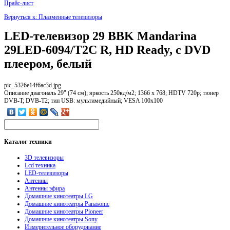
Прайс-лист
Вернуться к: Плазменные телевизоры
LED-телевизор 29 BBK Mandarina
29LED-6094/T2C R, HD Ready, c DVD
плеером, белый
pic_5326e14f6ac3d.jpg
Описание
диагональ 29" (74 см); яркость 250кд/м2; 1366 x 768; HDTV 720p; тюнер
DVB-T; DVB-T2; тип USB: мультимедийный; VESA 100x100
Каталог
техники
3D телевизоры
Lcd техника
LED-телевизоры
Антенны
Антенны эфира
Домашние кинотеатры LG
Домашние кинотеатры Panasonic
Домашние кинотеатры Pioneer
Домашние кинотеатры Sony
Измерительное оборудование