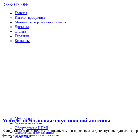
DESKOTP_OFF
Главная
Каталог продукции
Монтажные и ремонтные работы
Доставка
Оплата
Гарантия
Контакты
Мультисвичи
Услуги по установке спутниковой антенны
Установка антенн
Оборудование HDMI
Если вы приняли решение установить дома, в офисе или на даче спутниковую или эфир
Специалисты об антеннах
фирм, специализирующихся на этом.
Ресиверы