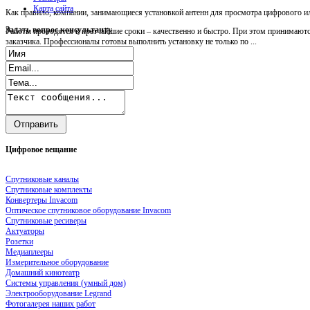
Карта сайта
Как правило, компании, занимающиеся установкой антенн для просмотра цифрового ил
Задать
вопрос консультанту
Работы проводятся в кратчайшие сроки – качественно и быстро. При этом принимаютс
заказчика. Профессионалы готовы выполнить установку не только по ...
Цифровое
вещание
Спутниковые каналы
Спутниковые комплекты
Конвертеры Invacom
Оптическое спутниковое оборудование Invacom
Спутниковые ресиверы
Актуаторы
Розетки
Медиаплееры
Измерительное оборудование
Домашний кинотеатр
Системы управления (умный дом)
Электрооборудование Legrand
Фотогалерея наших работ