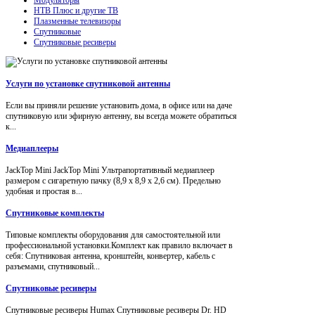
НТВ Плюс и другие ТВ
Плазменные телевизоры
Спутниковые
Спутниковые ресиверы
Услуги по установке спутниковой антенны
Если вы приняли решение установить дома, в офисе или на даче
спутниковую или эфирную антенну, вы всегда можете обратиться
к...
Медиаплееры
JackTop Mini JackTop Mini Ультрапортативный медиаплеер
размером с сигаретную пачку (8,9 x 8,9 x 2,6 см). Предельно
удобная и простая в...
Спутниковые комплекты
Типовые комплекты оборудования для самостоятельной или
профессиональной установки.Комплект как правило включает в
себя: Спутниковая антенна, кронштейн, конвертер, кабель с
разъемами, спутниковый...
Спутниковые ресиверы
Спутниковые ресиверы Humax Спутниковые ресиверы Dr. HD