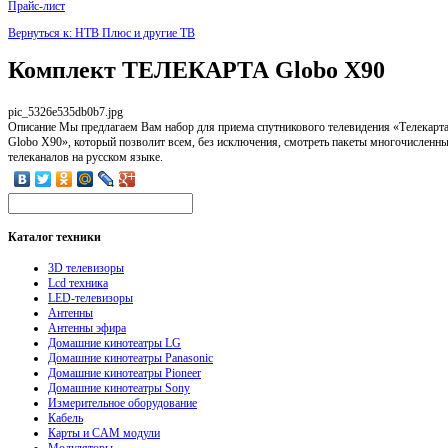
Прайс-лист
Вернуться к: НТВ Плюс и другие ТВ
Комплект ТЕЛЕКАРТА Globo X90
pic_5326e535db0b7.jpg
Описание
Мы предлагаем Вам набор для приема спутникового телевидения «Телекарт
Globo X90», который позволит всем, без исключения, смотреть пакеты многочисленн
телеканалов на русском языке.
Каталог
техники
3D телевизоры
Lcd техника
LED-телевизоры
Антенны
Антенны эфира
Домашние кинотеатры LG
Домашние кинотеатры Panasonic
Домашние кинотеатры Pioneer
Домашние кинотеатры Sony
Измерительное оборудование
Кабель
Карты и CAM модули
Модуляторы