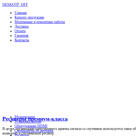
DESKOTP_OFF
Главная
Каталог продукции
Монтажные и ремонтные работы
Доставка
Оплата
Гарантия
Контакты
Мультисвичи
Ресиверы премиум-класса
Установка антенн
Оборудование HDMI
В целях организации качественного приема сигнала со спутников используется такое о
Специалисты об антеннах
конвертер и спутниковый ресивер.
Ресиверы