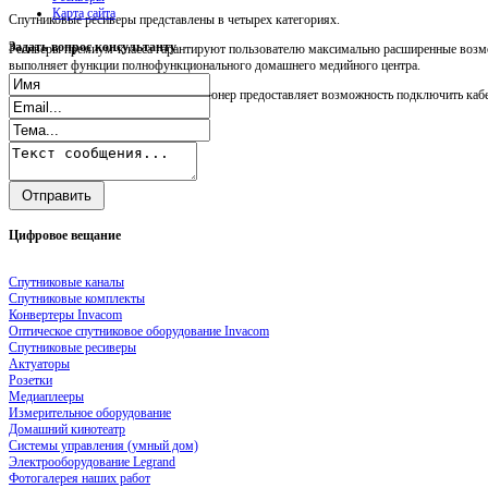
Карта сайта
Спутниковые ресиверы представлены в четырех категориях.
Задать
вопрос консультанту
Ресиверы премиум-класса гарантируют пользователю максимально расширенные возмо
выполняет функции полнофункционального домашнего медийного центра.
Прежде всего, следует сказать, что тюнер предоставляет возможность подключить кабел
Цифровое
вещание
Спутниковые каналы
Спутниковые комплекты
Конвертеры Invacom
Оптическое спутниковое оборудование Invacom
Спутниковые ресиверы
Актуаторы
Розетки
Медиаплееры
Измерительное оборудование
Домашний кинотеатр
Системы управления (умный дом)
Электрооборудование Legrand
Фотогалерея наших работ