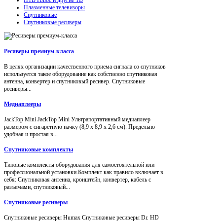
Плазменные телевизоры
Спутниковые
Спутниковые ресиверы
Ресиверы премиум-класса
В целях организации качественного приема сигнала со спутников
используется такое оборудование как собственно спутниковая
антенна, конвертер и спутниковый ресивер. Спутниковые
ресиверы...
Медиаплееры
JackTop Mini JackTop Mini Ультрапортативный медиаплеер
размером с сигаретную пачку (8,9 x 8,9 x 2,6 см). Предельно
удобная и простая в...
Спутниковые комплекты
Типовые комплекты оборудования для самостоятельной или
профессиональной установки.Комплект как правило включает в
себя: Спутниковая антенна, кронштейн, конвертер, кабель с
разъемами, спутниковый...
Спутниковые ресиверы
Спутниковые ресиверы Humax Спутниковые ресиверы Dr. HD