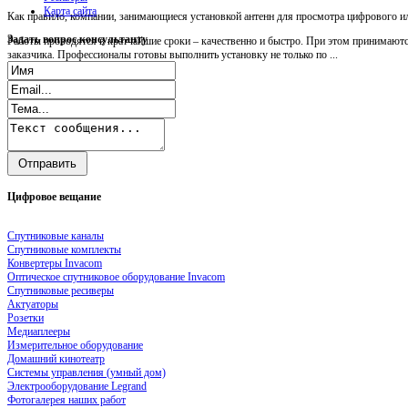
Карта сайта
Как правило, компании, занимающиеся установкой антенн для просмотра цифрового ил
Задать
вопрос консультанту
Работы проводятся в кратчайшие сроки – качественно и быстро. При этом принимаютс
заказчика. Профессионалы готовы выполнить установку не только по ...
Цифровое
вещание
Спутниковые каналы
Спутниковые комплекты
Конвертеры Invacom
Оптическое спутниковое оборудование Invacom
Спутниковые ресиверы
Актуаторы
Розетки
Медиаплееры
Измерительное оборудование
Домашний кинотеатр
Системы управления (умный дом)
Электрооборудование Legrand
Фотогалерея наших работ