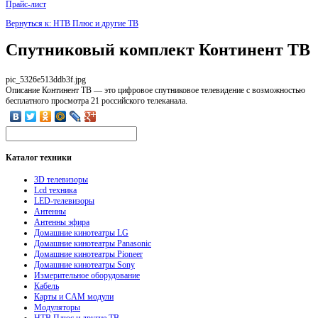
Прайс-лист
Вернуться к: НТВ Плюс и другие ТВ
Спутниковый комплект Континент ТВ
pic_5326e513ddb3f.jpg
Описание
Континент ТВ — это цифровое спутниковое телевидение с возможностью
бесплатного просмотра 21 российского телеканала.
Каталог
техники
3D телевизоры
Lcd техника
LED-телевизоры
Антенны
Антенны эфира
Домашние кинотеатры LG
Домашние кинотеатры Panasonic
Домашние кинотеатры Pioneer
Домашние кинотеатры Sony
Измерительное оборудование
Кабель
Карты и CAM модули
Модуляторы
НТВ Плюс и другие ТВ