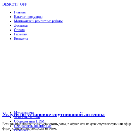
DESKOTP_OFF
Главная
Каталог продукции
Монтажные и ремонтные работы
Доставка
Оплата
Гарантия
Контакты
Мультисвичи
Услуги по установке спутниковой антенны
Установка антенн
Оборудование HDMI
Если вы приняли решение установить дома, в офисе или на даче спутниковую или эфир
Специалисты об антеннах
фирм, специализирующихся на этом.
Ресиверы