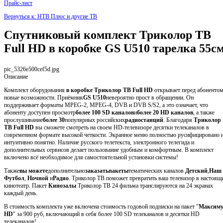
Прайс-лист
Вернуться к: НТВ Плюс и другие ТВ
Спутниковый комплект Триколор ТВ
Full HD в коробке GS U510 тарелка 55с
pic_5326e500cef5d.jpg
Описание
Комплект оборудования
в коробке
Триколор ТВ Full HD
открывает перед абоненто
новые возможности. Приёмник
GS U510
невероятно прост в обращении. Он
поддерживает форматы MPEG-2, MPEG-4, DVB и DVB S/S2, а это означает, что
абоненту доступен просмотр
более 100 SD каналов
и
более 20 HD каналов
, а также
прослушивание
более 30
популярных российских
радиостанций
. Благодаря
Триколор
ТВ Full HD
вы сможете смотреть на своем HD-телевизоре десятки телеканалов в
современном формате высокой четкости. Экранное меню полностью русифицировано 
интуитивно понятно. Наличие русского телетекста, электронного телегида и
дополнительных сервисов делает пользование удобным и комфортным. В комплект
включено всё необходимое для самостоятельной установки системы!
Также
вы можете
дополнительно
заказать
пакеты
тематических каналов
Детский
,
Наш
Футбол
,
Ночной
и
Радио
. Триколор ТВ поможет превратить ваш телевизор в настоящ
кинотеатр. Пакет
Кинозалы
Триколор ТВ 24 фильма транслируются на 24 экранах
каждый день.
В стоимость комплекта уже включена стоимость годовой подписки на пакет "
Максим
HD
" за 900 руб, включающий в себя более 100 SD телеканалов и десятки HD
телеканалов!