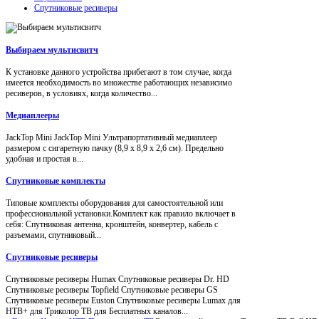
Спутниковые ресиверы
Выбираем мультисвитч
К установке данного устройства прибегают в том случае, когда
имеется необходимость во множестве работающих независимо
ресиверов, в условиях, когда количество...
Медиаплееры
JackTop Mini JackTop Mini Ультрапортативный медиаплеер
размером с сигаретную пачку (8,9 x 8,9 x 2,6 см). Предельно
удобная и простая в...
Спутниковые комплекты
Типовые комплекты оборудования для самостоятельной или
профессиональной установки.Комплект как правило включает в
себя: Спутниковая антенна, кронштейн, конвертер, кабель с
разъемами, спутниковый...
Спутниковые ресиверы
Спутниковые ресиверы Humax Спутниковые ресиверы Dr. HD
Спутниковые ресиверы Topfield Спутниковые ресиверы GS
Спутниковые ресиверы Euston Спутниковые ресиверы Lumax для
НТВ+ для Триколор ТВ для Бесплатных каналов...