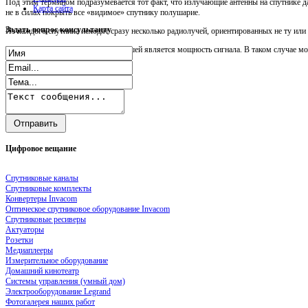
Под этим термином подразумевается тот факт, что излучающие антенны на спутнике д
Карта сайта
не в силах покрыть все «видимое» спутнику полушарие.
Задать
вопрос консультанту
Из каждого спутника исходят сразу несколько радиолучей, ориентированных не ту ил
Чем ближе к центру зоны, тем большей является мощность сигнала. В таком случае мо
Цифровое
вещание
Спутниковые каналы
Спутниковые комплекты
Конвертеры Invacom
Оптическое спутниковое оборудование Invacom
Спутниковые ресиверы
Актуаторы
Розетки
Медиаплееры
Измерительное оборудование
Домашний кинотеатр
Системы управления (умный дом)
Электрооборудование Legrand
Фотогалерея наших работ