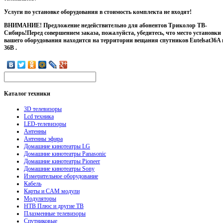
Услуги по установке оборудования в стоимость комплекта не входят!
ВНИМАНИЕ! Предложение недействительно для абонентов Триколор ТВ-
Сибирь!
Перед совершением заказа, пожалуйста, убедитесь, что место установки
вашего оборудования находится на территории вещания спутников Eutelsat36A 
36B .
Каталог
техники
3D телевизоры
Lcd техника
LED-телевизоры
Антенны
Антенны эфира
Домашние кинотеатры LG
Домашние кинотеатры Panasonic
Домашние кинотеатры Pioneer
Домашние кинотеатры Sony
Измерительное оборудование
Кабель
Карты и CAM модули
Модуляторы
НТВ Плюс и другие ТВ
Плазменные телевизоры
Спутниковые