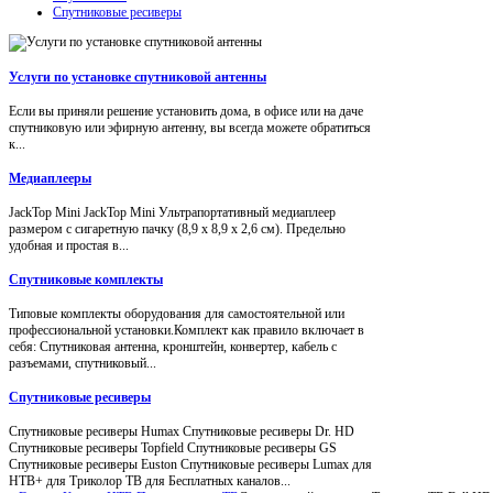
Спутниковые ресиверы
Услуги по установке спутниковой антенны
Если вы приняли решение установить дома, в офисе или на даче
спутниковую или эфирную антенну, вы всегда можете обратиться
к...
Медиаплееры
JackTop Mini JackTop Mini Ультрапортативный медиаплеер
размером с сигаретную пачку (8,9 x 8,9 x 2,6 см). Предельно
удобная и простая в...
Спутниковые комплекты
Типовые комплекты оборудования для самостоятельной или
профессиональной установки.Комплект как правило включает в
себя: Спутниковая антенна, кронштейн, конвертер, кабель с
разъемами, спутниковый...
Спутниковые ресиверы
Спутниковые ресиверы Humax Спутниковые ресиверы Dr. HD
Спутниковые ресиверы Topfield Спутниковые ресиверы GS
Спутниковые ресиверы Euston Спутниковые ресиверы Lumax для
НТВ+ для Триколор ТВ для Бесплатных каналов...