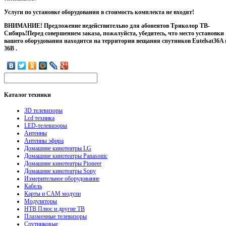
Услуги по установке оборудования в стоимость комплекта не входят!
ВНИМАНИЕ! Предложение недействительно для абонентов Триколор ТВ-
Сибирь!
Перед совершением заказа, пожалуйста, убедитесь, что место установки
вашего оборудования находится на территории вещания спутников Eutelsat36A 
36B .
Каталог
техники
3D телевизоры
Lcd техника
LED-телевизоры
Антенны
Антенны эфира
Домашние кинотеатры LG
Домашние кинотеатры Panasonic
Домашние кинотеатры Pioneer
Домашние кинотеатры Sony
Измерительное оборудование
Кабель
Карты и CAM модули
Модуляторы
НТВ Плюс и другие ТВ
Плазменные телевизоры
Спутниковые