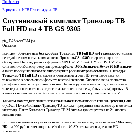
Прайс-лист
Вернуться к: НТВ Плюс и другие ТВ
Спутниковый комплект Триколор ТВ
Full HD на 4 ТВ GS-9305
pic_5326e4eca7374.jpg
Описание
Комплект оборудования
без коробки
Триколор ТВ Full HD
на
4 телевизора
открыва
перед абонентом новые возможности. Приёмник
GS - 9305
невероятно прост в
обращении. Он поддерживает форматы MPEG-2, MPEG-4, DVB и DVB S/S2, а это
означает, что абоненту доступен просмотр
более 100 SDканалов
и
более 20 HD канало
а также прослушивание
более 30
популярных российских
радиостанций
. Благодаря
Триколор ТВ Full HD
вы сможете смотреть на своем HD-телевизоре десятки
телеканалов в современном формате высокой четкости. Экранное меню полностью
русифицировано и интуитивно понятно. Наличие русского телетекста, электронного
телегида и дополнительных сервисов делает пользование удобным и комфортным. В
комплект включено всё необходимое для самостоятельной установки системы!
Также
вы можете
дополнительно
заказать
пакеты
тематических каналов
Детский
,
Наш
Футбол
,
Ночной
и
Радио
. Триколор ТВ поможет превратить ваш телевизор в настоящ
кинотеатр. Пакет
Кинозалы
Триколор ТВ 24 фильма транслируются на 24 экранах
каждый день.
В стоимость комплекта уже включена стоимость годовой подписки на пакет "
Максим
HD
" за 900 руб, включающий в себя более 100 SD телеканалов и десятки HD
телеканалов!