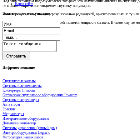
Под этим термином подразумевается тот факт, что излучающие антенны на спутнике д
Карта сайта
не в силах покрыть все «видимое» спутнику полушарие.
Задать
вопрос консультанту
Из каждого спутника исходят сразу несколько радиолучей, ориентированных не ту ил
Чем ближе к центру зоны, тем большей является мощность сигнала. В таком случае мо
Цифровое
вещание
Спутниковые каналы
Спутниковые комплекты
Конвертеры Invacom
Оптическое спутниковое оборудование Invacom
Спутниковые ресиверы
Актуаторы
Розетки
Медиаплееры
Измерительное оборудование
Домашний кинотеатр
Системы управления (умный дом)
Электрооборудование Legrand
Фотогалерея наших работ