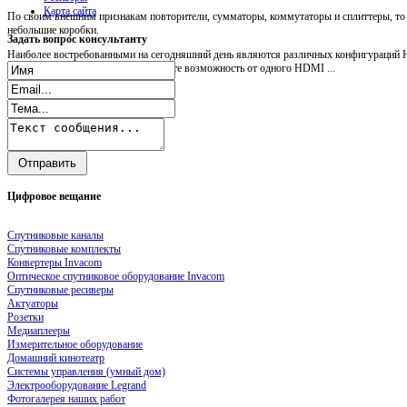
Карта сайта
По своим внешним признакам повторители, сумматоры, коммутаторы и сплиттеры, т
небольшие коробки.
Задать
вопрос консультанту
Наиболее востребованными на сегодняшний день являются различных конфигураций H
Посредством HDMI splitter вы имеете возможность от одного HDMI ...
Цифровое
вещание
Спутниковые каналы
Спутниковые комплекты
Конвертеры Invacom
Оптическое спутниковое оборудование Invacom
Спутниковые ресиверы
Актуаторы
Розетки
Медиаплееры
Измерительное оборудование
Домашний кинотеатр
Системы управления (умный дом)
Электрооборудование Legrand
Фотогалерея наших работ