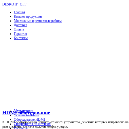
DESKOTP_OFF
Главная
Каталог продукции
Монтажные и ремонтные работы
Доставка
Оплата
Гарантия
Контакты
Мультисвичи
HDMI оборудование
Установка антенн
Оборудование HDMI
К HDMI оборудованию принято относить устройства, действие которых направлено на р
Специалисты об антеннах
разветвление, сигнала нужной конфигурации.
Ресиверы