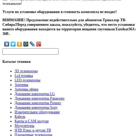
телеканалов!
Услуги по установке оборудования в стоимость комплекта не входят!
ВНИМАНИЕ! Предложение недействительно для абонентов Триколор ТВ-
Сибирь!
Перед совершением заказа, пожалуйста, убедитесь, что место установки
вашего оборудования находится на территории вещания спутников Eutelsat36A 
36B .
Каталог
техники
3D телевизоры
Lcd техника
LED-телевизоры
Антенны
Антенны эфира
Домашние кинотеатры LG
Домашние кинотеатры Panasonic
Домашние кинотеатры Pioneer
Домашние кинотеатры Sony
Измерительное оборудование
Кабель
Карты и CAM модули
Модуляторы
НТВ Плюс и другие ТВ
Плазменные телевизоры