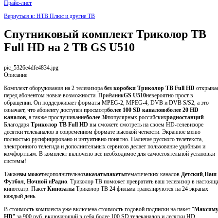
Прайс-лист
Вернуться к: НТВ Плюс и другие ТВ
Спутниковый комплект Триколор ТВ
Full HD на 2 ТВ GS U510
pic_5326e4dfe4834.jpg
Описание
Комплект оборудования на 2 телевизора
без коробки
Триколор ТВ Full HD
открыва
перед абонентом новые возможности. Приёмник
GS U510
невероятно прост в
обращении. Он поддерживает форматы MPEG-2, MPEG-4, DVB и DVB S/S2, а это
означает, что абоненту доступен просмотр
более 100 SD каналов
и
более 20 HD
каналов
, а также прослушивание
более 30
популярных российских
радиостанций
.
Благодаря
Триколор ТВ Full HD
вы сможете смотреть на своем HD-телевизоре
десятки телеканалов в современном формате высокой четкости. Экранное меню
полностью русифицировано и интуитивно понятно. Наличие русского телетекста,
электронного телегида и дополнительных сервисов делает пользование удобным и
комфортным. В комплект включено всё необходимое для самостоятельной установки
системы!
Также
вы можете
дополнительно
заказать
пакеты
тематических каналов
Детский
,
Наш
Футбол
,
Ночной
и
Радио
. Триколор ТВ поможет превратить ваш телевизор в настоящ
кинотеатр. Пакет
Кинозалы
Триколор ТВ 24 фильма транслируются на 24 экранах
каждый день.
В стоимость комплекта уже включена стоимость годовой подписки на пакет "
Максим
HD
" за 900 руб, включающий в себя более 100 SD телеканалов и десятки HD