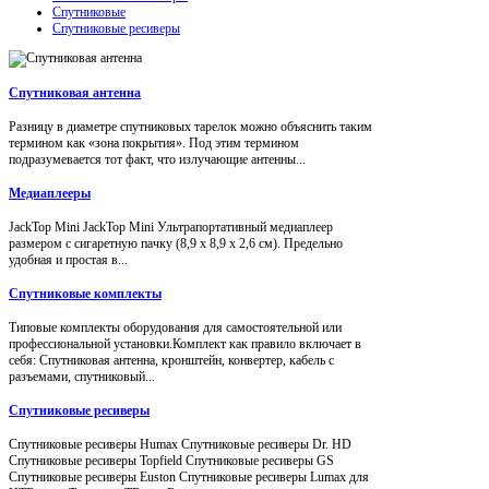
Спутниковые
Спутниковые ресиверы
Спутниковая антенна
Разницу в диаметре спутниковых тарелок можно объяснить таким
термином как «зона покрытия». Под этим термином
подразумевается тот факт, что излучающие антенны...
Медиаплееры
JackTop Mini JackTop Mini Ультрапортативный медиаплеер
размером с сигаретную пачку (8,9 x 8,9 x 2,6 см). Предельно
удобная и простая в...
Спутниковые комплекты
Типовые комплекты оборудования для самостоятельной или
профессиональной установки.Комплект как правило включает в
себя: Спутниковая антенна, кронштейн, конвертер, кабель с
разъемами, спутниковый...
Спутниковые ресиверы
Спутниковые ресиверы Humax Спутниковые ресиверы Dr. HD
Спутниковые ресиверы Topfield Спутниковые ресиверы GS
Спутниковые ресиверы Euston Спутниковые ресиверы Lumax для