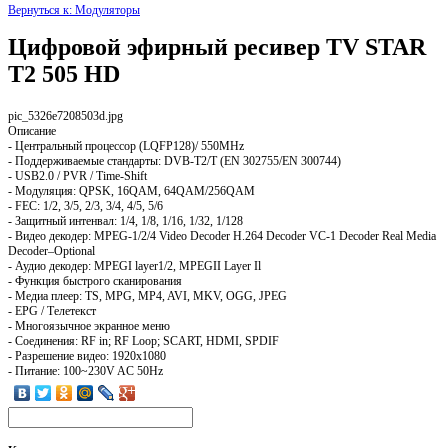
Вернуться к: Модуляторы
Цифровой эфирный ресивер TV STAR
T2 505 HD
pic_5326e7208503d.jpg
Описание
- Центральный процессор (LQFP128)/ 550MHz
- Поддерживаемые стандарты: DVB-T2/T (EN 302755/EN 300744)
- USB2.0 / PVR / Time-Shift
- Модуляция: QPSK, 16QAM, 64QAM/256QAM
- FEC: 1/2, 3/5, 2/3, 3/4, 4/5, 5/6
- Защитный интенвал: 1/4, 1/8, 1/16, 1/32, 1/128
- Видео декодер: MPEG-1/2/4 Video Decoder H.264 Decoder VC-1 Decoder Real Media
Decoder–Optional
- Аудио декодер: MPEGI layer1/2, MPEGII Layer Il
- Функция быстрого сканирования
- Медиа плеер: TS, MPG, MP4, AVI, MKV, OGG, JPEG
- EPG / Телетекст
- Многоязычное экранное меню
- Соединения: RF in; RF Loop; SCART, HDMI, SPDIF
- Разрешение видео: 1920x1080
- Питание: 100~230V AC 50Hz