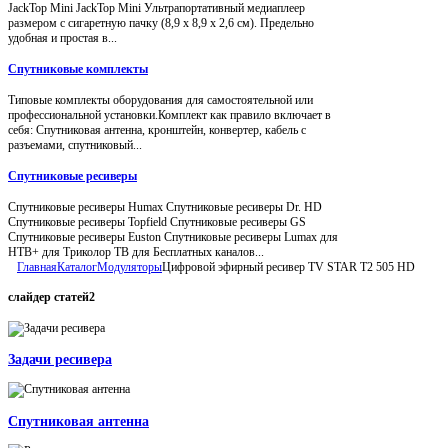
JackTop Mini JackTop Mini Ультрапортативный медиаплеер
размером с сигаретную пачку (8,9 x 8,9 x 2,6 см). Предельно
удобная и простая в...
Спутниковые комплекты
Типовые комплекты оборудования для самостоятельной или
профессиональной установки.Комплект как правило включает в
себя: Спутниковая антенна, кронштейн, конвертер, кабель с
разъемами, спутниковый...
Спутниковые ресиверы
Спутниковые ресиверы Humax Спутниковые ресиверы Dr. HD
Спутниковые ресиверы Topfield Спутниковые ресиверы GS
Спутниковые ресиверы Euston Спутниковые ресиверы Lumax для
НТВ+ для Триколор ТВ для Бесплатных каналов...
Главная
Каталог
Модуляторы
Цифровой эфирный ресивер TV STAR T2 505 HD
слайдер
статей2
Задачи ресивера
Спутниковая антенна