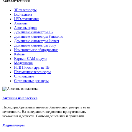
Каталог
техники
3D телевизоры
Lcd техника
LED-телевизоры
Антенны
Антенны эфира
Домашние кинотеатры LG
Домашние кинотеатры Panasonic
Домашние кинотеатры Pioneer
Домашние кинотеатры Sony
Измерительное оборудование
Кабель
Карты и CAM модули
Модуляторы
НТВ Плюс и другие ТВ
Плазменные телевизоры
Спутниковые
Спутниковые ресиверы
Антенны из пластика
Перед приобретением антенны обязательно проверьте ее на
целостность. На поверхности не должны присутствовать
искажения и дефекты. Самыми дешевыми и прочными...
Медиаплееры