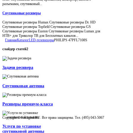
разъемами, спутниковый...
Спутниковые ресиверы
Спутниковые ресиверы Humax Спутниковые ресиверы Dr. HD
Спутниковые ресиверы Topfield Спутниковые ресиверы GS
Спутниковые ресиверы Euston Спутниковые ресиверы Lumax для
НТВ+ для Триколор ТВ для Бесплатных каналов...
Главная
Каталог
LED-телевизоры
PHILIPS 47PFL7108S
слайдер
статей2
Задачи ресивера
Спутниковая антенна
Ресиверы премиум-класса
Copyright © Satdigital.RU. Все права защищены. Тел. (495) 043-5067
Услуги по установке
спутниковой антенны