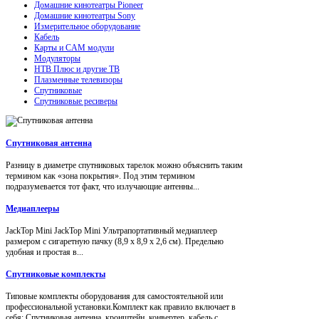
Домашние кинотеатры Pioneer
Домашние кинотеатры Sony
Измерительное оборудование
Кабель
Карты и CAM модули
Модуляторы
НТВ Плюс и другие ТВ
Плазменные телевизоры
Спутниковые
Спутниковые ресиверы
Спутниковая антенна
Разницу в диаметре спутниковых тарелок можно объяснить таким
термином как «зона покрытия». Под этим термином
подразумевается тот факт, что излучающие антенны...
Медиаплееры
JackTop Mini JackTop Mini Ультрапортативный медиаплеер
размером с сигаретную пачку (8,9 x 8,9 x 2,6 см). Предельно
удобная и простая в...
Спутниковые комплекты
Типовые комплекты оборудования для самостоятельной или
профессиональной установки.Комплект как правило включает в
себя: Спутниковая антенна, кронштейн, конвертер, кабель с