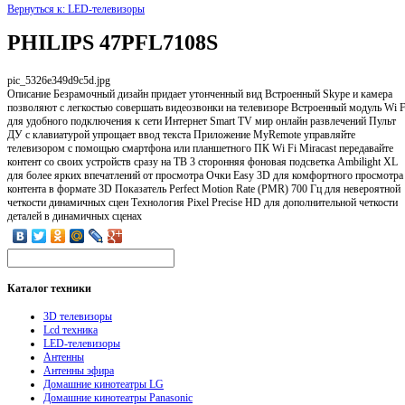
Вернуться к: LED-телевизоры
PHILIPS 47PFL7108S
pic_5326e349d9c5d.jpg
Описание
Безрамочный дизайн придает утонченный вид Встроенный Skype и камера
позволяют с легкостью совершать видеозвонки на телевизоре Встроенный модуль Wi F
для удобного подключения к сети Интернет Smart TV мир онлайн развлечений Пульт
ДУ с клавиатурой упрощает ввод текста Приложение MyRemote управляйте
телевизором с помощью смартфона или планшетного ПК Wi Fi Miracast передавайте
контент со своих устройств сразу на ТВ 3 сторонняя фоновая подсветка Ambilight XL
для более ярких впечатлений от просмотра Очки Easy 3D для комфортного просмотра
контента в формате 3D Показатель Perfect Motion Rate (PMR) 700 Гц для невероятной
четкости динамичных сцен Технология Pixel Precise HD для дополнительной четкости
деталей в динамичных сценах
Каталог
техники
3D телевизоры
Lcd техника
LED-телевизоры
Антенны
Антенны эфира
Домашние кинотеатры LG
Домашние кинотеатры Panasonic