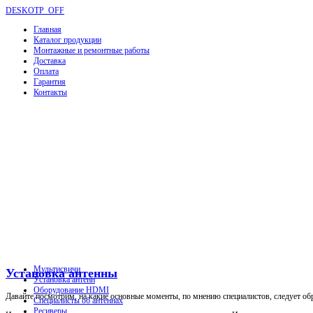
DESKOTP_OFF
Главная
Каталог продукции
Монтажные и ремонтные работы
Доставка
Оплата
Гарантия
Контакты
Мультисвичи
Установка антенны
Установка антенн
Оборудование HDMI
Давайте посмотрим, на какие основные моменты, по мнению специалистов, следует об
Специалисты об антеннах
Ресиверы