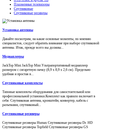
Плазменные телевизоры
Спутниковые
Спутниковые ресиверы
Установка антенны
Давайте посмотрим, на какие основные моменты, по мнению
специалистов, следует обратить внимание при выборе спутниковой
антенны. Итак, прежде всего вы должны...
Медиаплееры
JackTop Mini JackTop Mini Ультрапортативный медиаплеер
размером с сигаретную пачку (8,9 x 8,9 x 2,6 см). Предельно
удобная и простая в...
Спутниковые комплекты
Типовые комплекты оборудования для самостоятельной или
профессиональной установки.Комплект как правило включает в
себя: Спутниковая антенна, кронштейн, конвертер, кабель с
разъемами, спутниковый...
Спутниковые ресиверы
Спутниковые ресиверы Humax Спутниковые ресиверы Dr. HD
Спутниковые ресиверы Topfield Спутниковые ресиверы GS