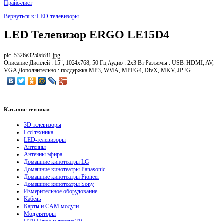
Прайс-лист
Вернуться к: LED-телевизоры
LED Телевизор ERGO LE15D4
pic_5326e3250dc81.jpg
Описание
Дисплей : 15", 1024х768, 50 Гц Аудио : 2х3 Вт Разъемы : USB, HDMI, AV,
VGA Дополнительно : поддержка MP3, WMA, MPEG4, DivX, MKV, JPEG
Каталог
техники
3D телевизоры
Lcd техника
LED-телевизоры
Антенны
Антенны эфира
Домашние кинотеатры LG
Домашние кинотеатры Panasonic
Домашние кинотеатры Pioneer
Домашние кинотеатры Sony
Измерительное оборудование
Кабель
Карты и CAM модули
Модуляторы
НТВ Плюс и другие ТВ