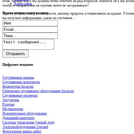
Итак, прежде всего вы должны четко ответить на ряд вопросов. Имеется ли у вас возм
Карта сайта
чтобы ее направление на спутник ничто не загораживало?
Задать
вопрос консультанту
При отсутствии такой возможности, антенну придется устанавливать на крыше. Уточни
вы получите информацию, какие из спутников ...
Цифровое
вещание
Спутниковые каналы
Спутниковые комплекты
Конвертеры Invacom
Оптическое спутниковое оборудование Invacom
Спутниковые ресиверы
Актуаторы
Розетки
Медиаплееры
Измерительное оборудование
Домашний кинотеатр
Системы управления (умный дом)
Электрооборудование Legrand
Фотогалерея наших работ