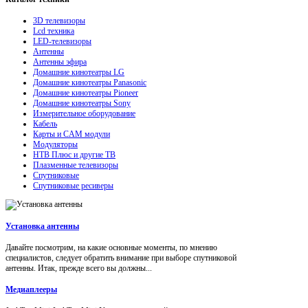
3D телевизоры
Lcd техника
LED-телевизоры
Антенны
Антенны эфира
Домашние кинотеатры LG
Домашние кинотеатры Panasonic
Домашние кинотеатры Pioneer
Домашние кинотеатры Sony
Измерительное оборудование
Кабель
Карты и CAM модули
Модуляторы
НТВ Плюс и другие ТВ
Плазменные телевизоры
Спутниковые
Спутниковые ресиверы
Установка антенны
Давайте посмотрим, на какие основные моменты, по мнению
специалистов, следует обратить внимание при выборе спутниковой
антенны. Итак, прежде всего вы должны...
Медиаплееры