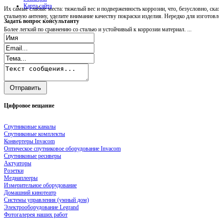
Карта сайта
Их самые слабые места: тяжелый вес и подверженность коррозии, что, безусловно, ск
стальную антенну, уделите внимание качеству покраски изделия. Нередко для изгото
Задать
вопрос консультанту
Более легкий по сравнению со сталью и устойчивый к коррозии материал. ...
Цифровое
вещание
Спутниковые каналы
Спутниковые комплекты
Конвертеры Invacom
Оптическое спутниковое оборудование Invacom
Спутниковые ресиверы
Актуаторы
Розетки
Медиаплееры
Измерительное оборудование
Домашний кинотеатр
Системы управления (умный дом)
Электрооборудование Legrand
Фотогалерея наших работ