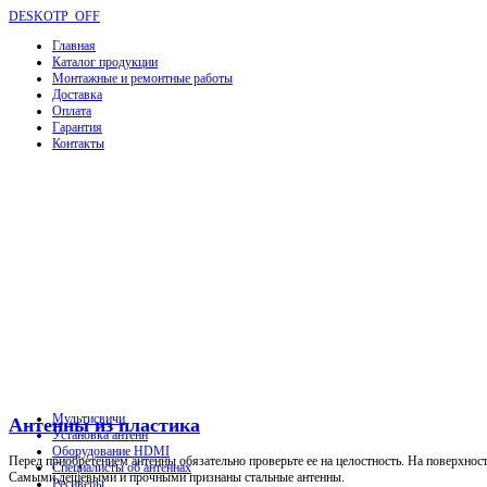
DESKOTP_OFF
Главная
Каталог продукции
Монтажные и ремонтные работы
Доставка
Оплата
Гарантия
Контакты
Мультисвичи
Антенны из пластика
Установка антенн
Оборудование HDMI
Перед приобретением антенны обязательно проверьте ее на целостность. На поверхнос
Специалисты об антеннах
Самыми дешевыми и прочными признаны стальные антенны.
Ресиверы