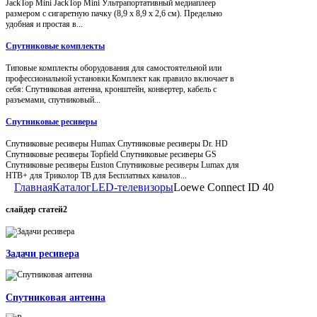
JackTop Mini JackTop Mini Ультрапортативный медиаплеер
размером с сигаретную пачку (8,9 x 8,9 x 2,6 см). Предельно
удобная и простая в...
Спутниковые комплекты
Типовые комплекты оборудования для самостоятельной или
профессиональной установки.Комплект как правило включает в
себя: Спутниковая антенна, кронштейн, конвертер, кабель с
разъемами, спутниковый...
Спутниковые ресиверы
Спутниковые ресиверы Humax Спутниковые ресиверы Dr. HD
Спутниковые ресиверы Topfield Спутниковые ресиверы GS
Спутниковые ресиверы Euston Спутниковые ресиверы Lumax для
НТВ+ для Триколор ТВ для Бесплатных каналов...
Главная
Каталог
LED-телевизоры
Loewe Connect ID 40
слайдер
статей2
Задачи ресивера
Спутниковая антенна