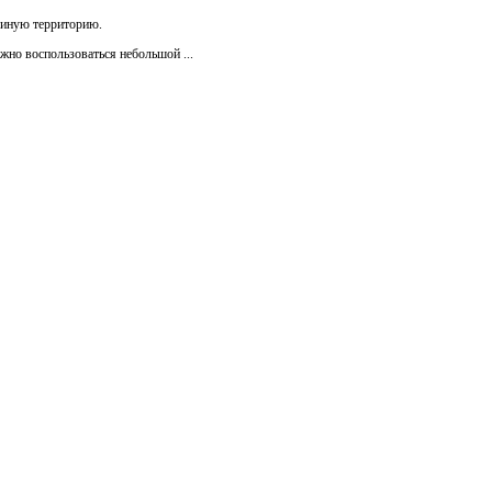
и иную территорию.
жно воспользоваться небольшой ...