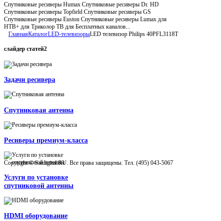
Спутниковые ресиверы Humax Спутниковые ресиверы Dr. HD
Спутниковые ресиверы Topfield Спутниковые ресиверы GS
Спутниковые ресиверы Euston Спутниковые ресиверы Lumax для
НТВ+ для Триколор ТВ для Бесплатных каналов...
Главная
Каталог
LED-телевизоры
LED телевизор Philips 40PFL3118T
слайдер
статей2
Задачи ресивера
Спутниковая антенна
Ресиверы премиум-класса
Copyright © Satdigital.RU. Все права защищены. Тел. (495) 043-5067
Услуги по установке
спутниковой антенны
HDMI оборудование