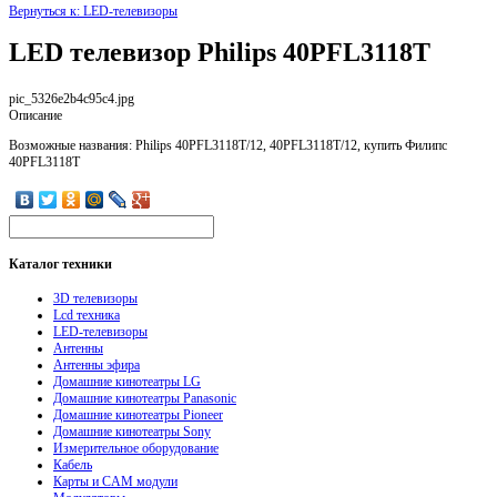
Вернуться к: LED-телевизоры
LED телевизор Philips 40PFL3118T
pic_5326e2b4c95c4.jpg
Описание
Возможные названия: Philips 40PFL3118T/12, 40PFL3118T/12, купить Филипс
40PFL3118T
Каталог
техники
3D телевизоры
Lcd техника
LED-телевизоры
Антенны
Антенны эфира
Домашние кинотеатры LG
Домашние кинотеатры Panasonic
Домашние кинотеатры Pioneer
Домашние кинотеатры Sony
Измерительное оборудование
Кабель
Карты и CAM модули