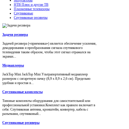
Модуляторы
НТВ Плюс и другие ТВ
Плазменные телевизоры
Спутниковые
Спутниковые ресиверы
Задачи ресивера
Задачей ресивера («приемника») является обеспечение усиления,
декодирования и преобразования сигнала спутникового
телевидения таким образом, чтобы этот сигнал отражался на
экранах...
Медиаплееры
JackTop Mini JackTop Mini Ультрапортативный медиаплеер
размером с сигаретную пачку (8,9 x 8,9 x 2,6 см). Предельно
удобная и простая в...
Спутниковые комплекты
Типовые комплекты оборудования для самостоятельной или
профессиональной установки.Комплект как правило включает в
себя: Спутниковая антенна, кронштейн, конвертер, кабель с
разъемами, спутниковый...
Спутниковые ресиверы