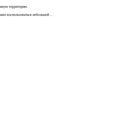
и иную территорию.
жно воспользоваться небольшой ...