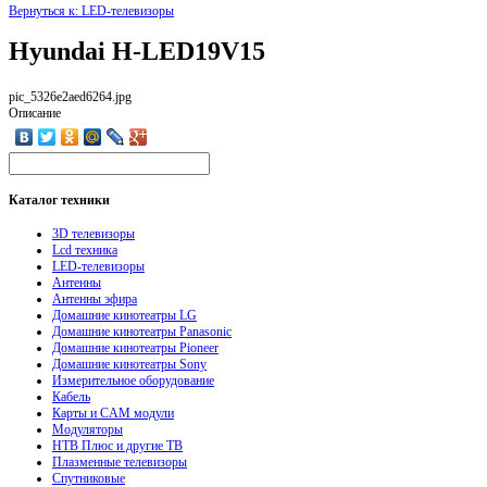
Вернуться к: LED-телевизоры
Hyundai H-LED19V15
pic_5326e2aed6264.jpg
Описание
Каталог
техники
3D телевизоры
Lcd техника
LED-телевизоры
Антенны
Антенны эфира
Домашние кинотеатры LG
Домашние кинотеатры Panasonic
Домашние кинотеатры Pioneer
Домашние кинотеатры Sony
Измерительное оборудование
Кабель
Карты и CAM модули
Модуляторы
НТВ Плюс и другие ТВ
Плазменные телевизоры
Спутниковые