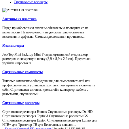
Спутниковые ресиверы
Антенны из пластика
Перед приобретением антенны обязательно проверьте ее на
целостность. На поверхности не должны присутствовать
искажения и дефекты. Самыми дешевыми и прочными...
Медиаплееры
JackTop Mini JackTop Mini Ультрапортативный медиаплеер
размером с сигаретную пачку (8,9 x 8,9 x 2,6 см). Предельно
удобная и простая в...
Спутниковые комплекты
Типовые комплекты оборудования для самостоятельной или
профессиональной установки.Комплект как правило включает в
себя: Спутниковая антенна, кронштейн, конвертер, кабель с
разъемами, спутниковый...
Спутниковые ресиверы
Спутниковые ресиверы Humax Спутниковые ресиверы Dr. HD
Спутниковые ресиверы Topfield Спутниковые ресиверы GS
Спутниковые ресиверы Euston Спутниковые ресиверы Lumax для
НТВ+ для Триколор ТВ для Бесплатных каналов...
Главная
Каталог
LED-телевизоры
Hyundai H-LED19V15