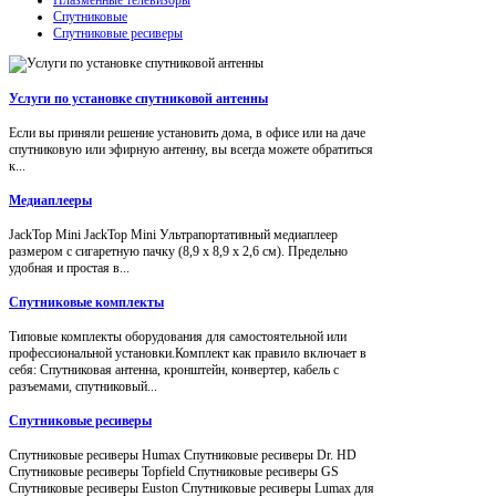
Спутниковые
Спутниковые ресиверы
Услуги по установке спутниковой антенны
Если вы приняли решение установить дома, в офисе или на даче
спутниковую или эфирную антенну, вы всегда можете обратиться
к...
Медиаплееры
JackTop Mini JackTop Mini Ультрапортативный медиаплеер
размером с сигаретную пачку (8,9 x 8,9 x 2,6 см). Предельно
удобная и простая в...
Спутниковые комплекты
Типовые комплекты оборудования для самостоятельной или
профессиональной установки.Комплект как правило включает в
себя: Спутниковая антенна, кронштейн, конвертер, кабель с
разъемами, спутниковый...
Спутниковые ресиверы
Спутниковые ресиверы Humax Спутниковые ресиверы Dr. HD
Спутниковые ресиверы Topfield Спутниковые ресиверы GS
Спутниковые ресиверы Euston Спутниковые ресиверы Lumax для