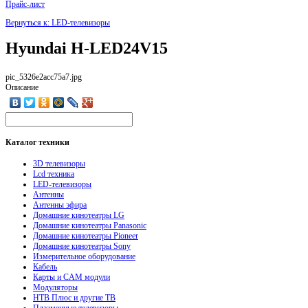
Прайс-лист
Вернуться к: LED-телевизоры
Hyundai H-LED24V15
pic_5326e2acc75a7.jpg
Описание
Каталог
техники
3D телевизоры
Lcd техника
LED-телевизоры
Антенны
Антенны эфира
Домашние кинотеатры LG
Домашние кинотеатры Panasonic
Домашние кинотеатры Pioneer
Домашние кинотеатры Sony
Измерительное оборудование
Кабель
Карты и CAM модули
Модуляторы
НТВ Плюс и другие ТВ
Плазменные телевизоры