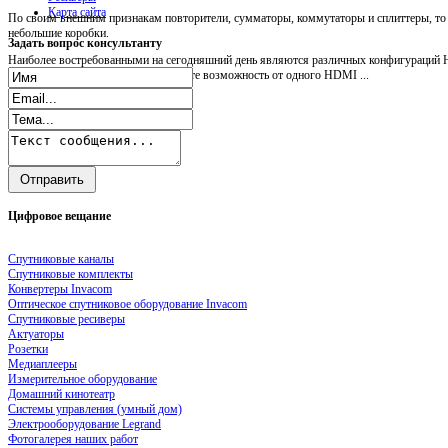
Карта сайта
По своим внешним признакам повторители, сумматоры, коммутаторы и сплиттеры, т
небольшие коробки.
Задать
вопрос консультанту
Наиболее востребованными на сегодняшний день являются различных конфигураций H
Посредством HDMI splitter вы имеете возможность от одного HDMI ...
Цифровое
вещание
Спутниковые каналы
Спутниковые комплекты
Конвертеры Invacom
Оптическое спутниковое оборудование Invacom
Спутниковые ресиверы
Актуаторы
Розетки
Медиаплееры
Измерительное оборудование
Домашний кинотеатр
Системы управления (умный дом)
Электрооборудование Legrand
Фотогалерея наших работ