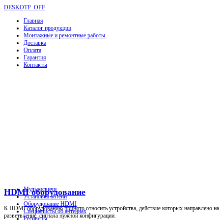
DESKOTP_OFF
Главная
Каталог продукции
Монтажные и ремонтные работы
Доставка
Оплата
Гарантия
Контакты
Мультисвичи
HDMI оборудование
Установка антенн
Оборудование HDMI
К HDMI оборудованию принято относить устройства, действие которых направлено на р
Специалисты об антеннах
разветвление, сигнала нужной конфигурации.
Ресиверы