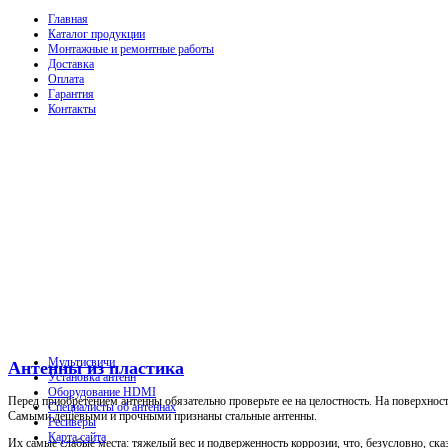
Главная
Каталог продукции
Монтажные и ремонтные работы
Доставка
Оплата
Гарантия
Контакты
Мультисвичи
Антенны из пластика
Установка антенн
Оборудование HDMI
Перед приобретением антенны обязательно проверьте ее на целостность. На поверхнос
Специалисты об антеннах
Самыми дешевыми и прочными признаны стальные антенны.
Ресиверы
Карта сайта
Их самые слабые места: тяжелый вес и подверженность коррозии, что, безусловно, ск