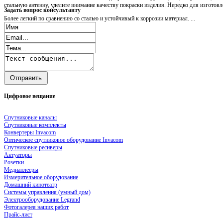
стальную антенну, уделите внимание качеству покраски изделия. Нередко для изгото
Задать
вопрос консультанту
Более легкий по сравнению со сталью и устойчивый к коррозии материал. ...
Цифровое
вещание
Спутниковые каналы
Спутниковые комплекты
Конвертеры Invacom
Оптическое спутниковое оборудование Invacom
Спутниковые ресиверы
Актуаторы
Розетки
Медиаплееры
Измерительное оборудование
Домашний кинотеатр
Системы управления (умный дом)
Электрооборудование Legrand
Фотогалерея наших работ
Прайс-лист