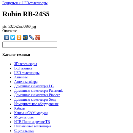
Вернуться к: LED-телевизоры
Rubin RB-24S5
pic_5326e2aabb660.jpg
Описание
Каталог
техники
3D телевизоры
Lcd техника
LED-телевизоры
Антенны
Антенны эфира
Домашние кинотеатры LG
Домашние кинотеатры Panasonic
Домашние кинотеатры Pioneer
Домашние кинотеатры Sony
Измерительное оборудование
Кабель
Карты и CAM модули
Модуляторы
НТВ Плюс и другие ТВ
Плазменные телевизоры
Спутниковые