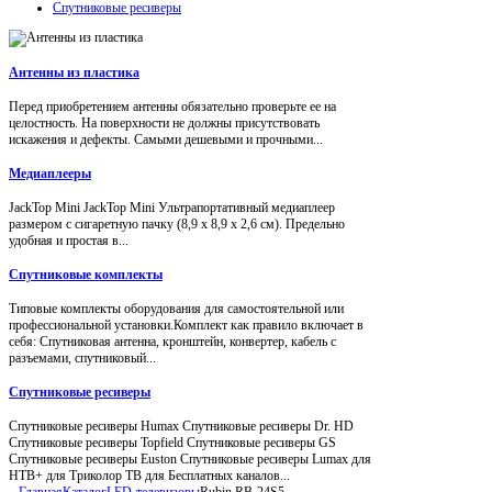
Спутниковые ресиверы
Антенны из пластика
Перед приобретением антенны обязательно проверьте ее на
целостность. На поверхности не должны присутствовать
искажения и дефекты. Самыми дешевыми и прочными...
Медиаплееры
JackTop Mini JackTop Mini Ультрапортативный медиаплеер
размером с сигаретную пачку (8,9 x 8,9 x 2,6 см). Предельно
удобная и простая в...
Спутниковые комплекты
Типовые комплекты оборудования для самостоятельной или
профессиональной установки.Комплект как правило включает в
себя: Спутниковая антенна, кронштейн, конвертер, кабель с
разъемами, спутниковый...
Спутниковые ресиверы
Спутниковые ресиверы Humax Спутниковые ресиверы Dr. HD
Спутниковые ресиверы Topfield Спутниковые ресиверы GS
Спутниковые ресиверы Euston Спутниковые ресиверы Lumax для
НТВ+ для Триколор ТВ для Бесплатных каналов...
Главная
Каталог
LED-телевизоры
Rubin RB-24S5