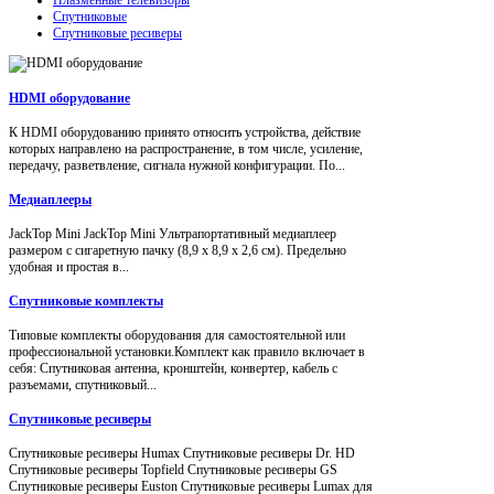
Спутниковые
Спутниковые ресиверы
HDMI оборудование
К HDMI оборудованию принято относить устройства, действие
которых направлено на распространение, в том числе, усиление,
передачу, разветвление, сигнала нужной конфигурации. По...
Медиаплееры
JackTop Mini JackTop Mini Ультрапортативный медиаплеер
размером с сигаретную пачку (8,9 x 8,9 x 2,6 см). Предельно
удобная и простая в...
Спутниковые комплекты
Типовые комплекты оборудования для самостоятельной или
профессиональной установки.Комплект как правило включает в
себя: Спутниковая антенна, кронштейн, конвертер, кабель с
разъемами, спутниковый...
Спутниковые ресиверы
Спутниковые ресиверы Humax Спутниковые ресиверы Dr. HD
Спутниковые ресиверы Topfield Спутниковые ресиверы GS
Спутниковые ресиверы Euston Спутниковые ресиверы Lumax для