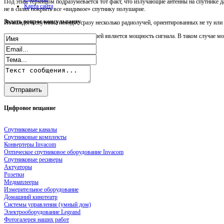
Под этим термином подразумевается тот факт, что излучающие антенны на спутнике д
Карта сайта
не в силах покрыть все «видимое» спутнику полушарие.
Задать
вопрос консультанту
Из каждого спутника исходят сразу несколько радиолучей, ориентированных не ту ил
Чем ближе к центру зоны, тем большей является мощность сигнала. В таком случае мо
Цифровое
вещание
Спутниковые каналы
Спутниковые комплекты
Конвертеры Invacom
Оптическое спутниковое оборудование Invacom
Спутниковые ресиверы
Актуаторы
Розетки
Медиаплееры
Измерительное оборудование
Домашний кинотеатр
Системы управления (умный дом)
Электрооборудование Legrand
Фотогалерея наших работ