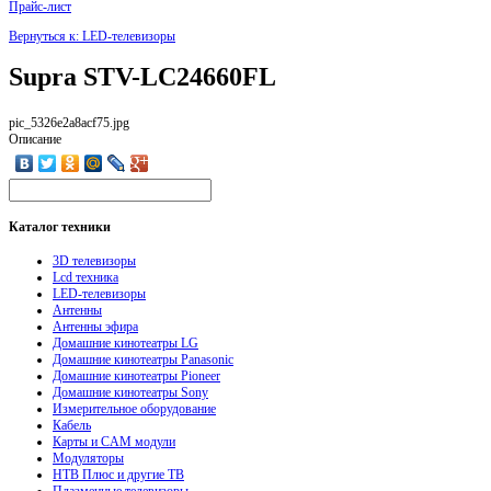
Прайс-лист
Вернуться к: LED-телевизоры
Supra STV-LC24660FL
pic_5326e2a8acf75.jpg
Описание
Каталог
техники
3D телевизоры
Lcd техника
LED-телевизоры
Антенны
Антенны эфира
Домашние кинотеатры LG
Домашние кинотеатры Panasonic
Домашние кинотеатры Pioneer
Домашние кинотеатры Sony
Измерительное оборудование
Кабель
Карты и CAM модули
Модуляторы
НТВ Плюс и другие ТВ
Плазменные телевизоры