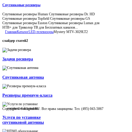
Спутниковые ресиверы
Спутниковые ресиверы Humax Спутниковые ресиверы Dr. HD
Спутниковые ресиверы Topfield Спутниковые ресиверы GS
Спутниковые ресиверы Euston Спутниковые ресиверы Lumax для
НТВ+ для Триколор ТВ для Бесплатных каналов...
Главная
Каталог
LED-телевизоры
Mystery MTV-3029LT2
слайдер
статей2
Задачи ресивера
Спутниковая антенна
Ресиверы премиум-класса
Copyright © Satdigital.RU. Все права защищены. Тел. (495) 043-5067
Услуги по установке
спутниковой антенны