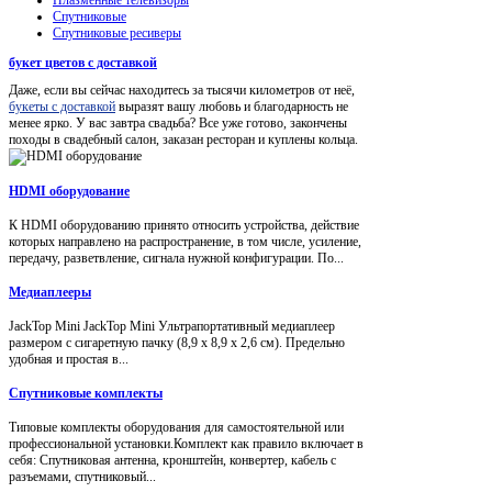
Спутниковые
Спутниковые ресиверы
букет цветов с доставкой
Даже, если вы сейчас находитесь за тысячи километров от неё,
букеты с доставкой
выразят вашу любовь и благодарность не
менее ярко. У вас завтра свадьба? Все уже готово, закончены
походы в свадебный салон, заказан ресторан и куплены кольца.
HDMI оборудование
К HDMI оборудованию принято относить устройства, действие
которых направлено на распространение, в том числе, усиление,
передачу, разветвление, сигнала нужной конфигурации. По...
Медиаплееры
JackTop Mini JackTop Mini Ультрапортативный медиаплеер
размером с сигаретную пачку (8,9 x 8,9 x 2,6 см). Предельно
удобная и простая в...
Спутниковые комплекты
Типовые комплекты оборудования для самостоятельной или
профессиональной установки.Комплект как правило включает в
себя: Спутниковая антенна, кронштейн, конвертер, кабель с
разъемами, спутниковый...