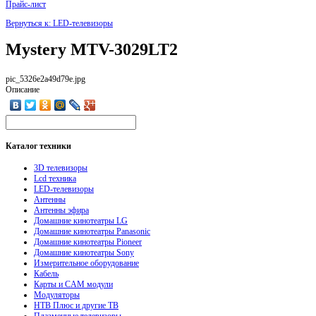
Прайс-лист
Вернуться к: LED-телевизоры
Mystery MTV-3029LT2
pic_5326e2a49d79e.jpg
Описание
Каталог
техники
3D телевизоры
Lcd техника
LED-телевизоры
Антенны
Антенны эфира
Домашние кинотеатры LG
Домашние кинотеатры Panasonic
Домашние кинотеатры Pioneer
Домашние кинотеатры Sony
Измерительное оборудование
Кабель
Карты и CAM модули
Модуляторы
НТВ Плюс и другие ТВ
Плазменные телевизоры