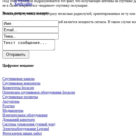
Под этим термином подразумевается тот факт, что излучающие антенны на спутнике д
Карта сайта
не в силах покрыть все «видимое» спутнику полушарие.
Задать
вопрос консультанту
Из каждого спутника исходят сразу несколько радиолучей, ориентированных не ту ил
Чем ближе к центру зоны, тем большей является мощность сигнала. В таком случае мо
Цифровое
вещание
Спутниковые каналы
Спутниковые комплекты
Конвертеры Invacom
Оптическое спутниковое оборудование Invacom
Спутниковые ресиверы
Актуаторы
Розетки
Медиаплееры
Измерительное оборудование
Домашний кинотеатр
Системы управления (умный дом)
Электрооборудование Legrand
Фотогалерея наших работ