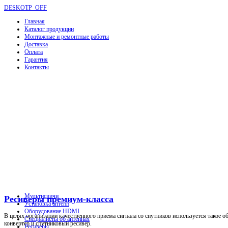
DESKOTP_OFF
Главная
Каталог продукции
Монтажные и ремонтные работы
Доставка
Оплата
Гарантия
Контакты
Мультисвичи
Ресиверы премиум-класса
Установка антенн
Оборудование HDMI
В целях организации качественного приема сигнала со спутников используется такое о
Специалисты об антеннах
конвертер и спутниковый ресивер.
Ресиверы