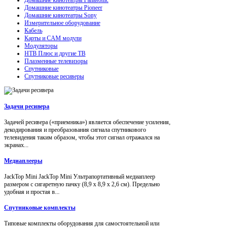
Домашние кинотеатры Pioneer
Домашние кинотеатры Sony
Измерительное оборудование
Кабель
Карты и CAM модули
Модуляторы
НТВ Плюс и другие ТВ
Плазменные телевизоры
Спутниковые
Спутниковые ресиверы
Задачи ресивера
Задачей ресивера («приемника») является обеспечение усиления,
декодирования и преобразования сигнала спутникового
телевидения таким образом, чтобы этот сигнал отражался на
экранах...
Медиаплееры
JackTop Mini JackTop Mini Ультрапортативный медиаплеер
размером с сигаретную пачку (8,9 x 8,9 x 2,6 см). Предельно
удобная и простая в...
Спутниковые комплекты
Типовые комплекты оборудования для самостоятельной или