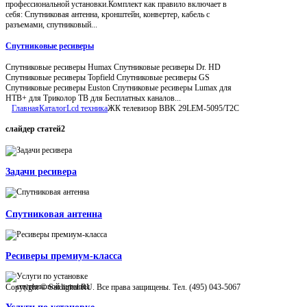
профессиональной установки.Комплект как правило включает в
себя: Спутниковая антенна, кронштейн, конвертер, кабель с
разъемами, спутниковый...
Спутниковые ресиверы
Спутниковые ресиверы Humax Спутниковые ресиверы Dr. HD
Спутниковые ресиверы Topfield Спутниковые ресиверы GS
Спутниковые ресиверы Euston Спутниковые ресиверы Lumax для
НТВ+ для Триколор ТВ для Бесплатных каналов...
Главная
Каталог
Lcd техника
ЖК телевизор BBK 29LEM-5095/T2C
слайдер
статей2
Задачи ресивера
Спутниковая антенна
Ресиверы премиум-класса
Copyright © Satdigital.RU. Все права защищены. Тел. (495) 043-5067
Услуги по установке