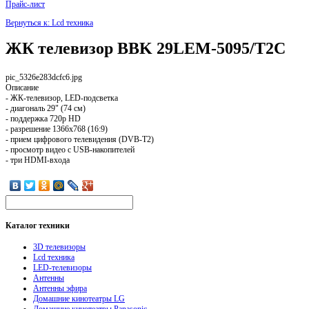
Прайс-лист
Вернуться к: Lcd техника
ЖК телевизор BBK 29LEM-5095/T2C
pic_5326e283dcfc6.jpg
Описание
- ЖК-телевизор, LED-подсветка
- диагональ 29" (74 см)
- поддержка 720p HD
- разрешение 1366x768 (16:9)
- прием цифрового телевидения (DVB-T2)
- просмотр видео с USB-накопителей
- три HDMI-входа
Каталог
техники
3D телевизоры
Lcd техника
LED-телевизоры
Антенны
Антенны эфира
Домашние кинотеатры LG
Домашние кинотеатры Panasonic