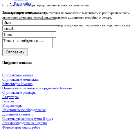
Карта сайта
Спутниковые ресиверы представлены в четырех категориях.
Задать
вопрос консультанту
Ресиверы премиум-класса гарантируют пользователю максимально расширенные возмо
выполняет функции полнофункционального домашнего медийного центра.
Прежде всего, следует сказать, что тюнер предоставляет возможность подключить кабел
Цифровое
вещание
Спутниковые каналы
Спутниковые комплекты
Конвертеры Invacom
Оптическое спутниковое оборудование Invacom
Спутниковые ресиверы
Актуаторы
Розетки
Медиаплееры
Измерительное оборудование
Домашний кинотеатр
Системы управления (умный дом)
Электрооборудование Legrand
Фотогалерея наших работ