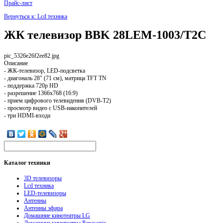
Прайс-лист
Вернуться к: Lcd техника
ЖК телевизор BBK 28LEM-1003/T2C
pic_5326e26f2ee82.jpg
Описание
- ЖК-телевизор, LED-подсветка
- диагональ 28" (71 см), матрица TFT TN
- поддержка 720p HD
- разрешение 1366x768 (16:9)
- прием цифрового телевидения (DVB-T2)
- просмотр видео с USB-накопителей
- три HDMI-входа
Каталог
техники
3D телевизоры
Lcd техника
LED-телевизоры
Антенны
Антенны эфира
Домашние кинотеатры LG
Домашние кинотеатры Panasonic