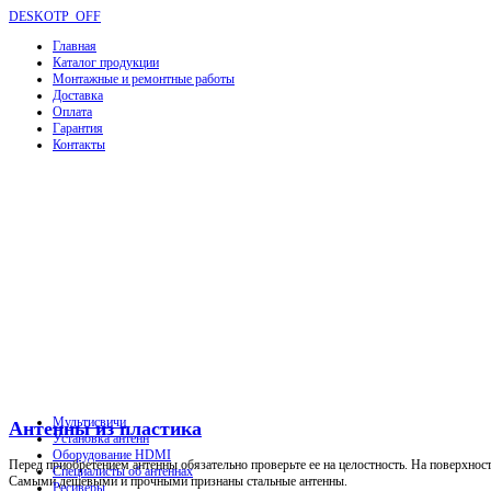
DESKOTP_OFF
Главная
Каталог продукции
Монтажные и ремонтные работы
Доставка
Оплата
Гарантия
Контакты
Мультисвичи
Антенны из пластика
Установка антенн
Оборудование HDMI
Перед приобретением антенны обязательно проверьте ее на целостность. На поверхнос
Специалисты об антеннах
Самыми дешевыми и прочными признаны стальные антенны.
Ресиверы