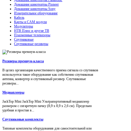
Домашние кинотеатры Pioneer
Домашние кинотеатры Sony
Измерительное оборудование
Кабель
Карты и CAM модули
Модуляторы
НТВ Плюс и другие ТВ
Плазменные телевизоры
Спутниковые
Спутниковые ресиверы
Ресиверы премиум-класса
В целях организации качественного приема сигнала со спутников
используется такое оборудование как собственно спутниковая
антенна, конвертер и спутниковый ресивер. Спутниковые
ресиверы...
Медиаплееры
JackTop Mini JackTop Mini Ультрапортативный медиаплеер
размером с сигаретную пачку (8,9 x 8,9 x 2,6 см). Предельно
удобная и простая в...
Спутниковые комплекты
Типовые комплекты оборудования для самостоятельной или