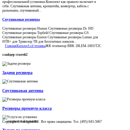
профессиональной установки.Комплект как правило включает в
себя: Спутниковая антенна, кронштейн, конвертер, кабель с
разъемами, спутниковый...
Спутниковые ресиверы
Спутниковые ресиверы Humax Спутниковые ресиверы Dr. HD
Спутниковые ресиверы Topfield Спутниковые ресиверы GS
Спутниковые ресиверы Euston Спутниковые ресиверы Lumax для
НТВ+ для Триколор ТВ для Бесплатных каналов...
Главная
Каталог
Lcd техника
ЖК телевизор BBK 28LEM-1003/T2C
слайдер
статей2
Задачи ресивера
Спутниковая антенна
Ресиверы премиум-класса
Copyright © Satdigital.RU. Все права защищены. Тел. (495) 043-5067
Услуги по установке