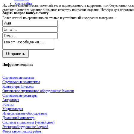
Карта сайта
Их самые слабые места: тяжелый вес и подверженность коррозии, что, безусловно, ск
стальную антенну, уделите внимание качеству покраски изделия. Нередко для изгото
Задать
вопрос консультанту
Более легкий по сравнению со сталью и устойчивый к коррозии материал. ...
Цифровое
вещание
Спутниковые каналы
Спутниковые комплекты
Конвертеры Invacom
Оптическое спутниковое оборудование Invacom
Спутниковые ресиверы
Актуаторы
Розетки
Медиаплееры
Измерительное оборудование
Домашний кинотеатр
Системы управления (умный дом)
Электрооборудование Legrand
Фотогалерея наших работ