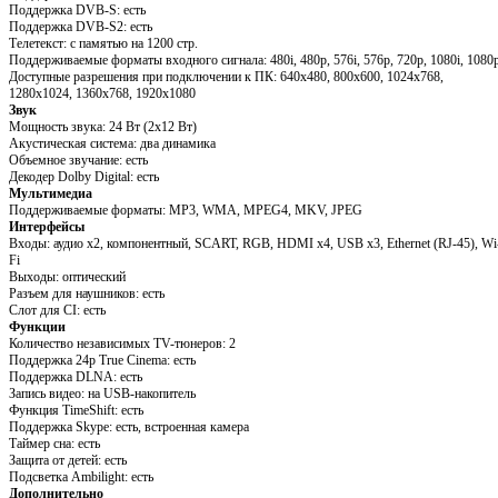
Поддержка DVB-S: есть
Поддержка DVB-S2: есть
Телетекст: с памятью на 1200 стр.
Поддерживаемые форматы входного сигнала: 480i, 480p, 576i, 576p, 720p, 1080i, 1080
Доступные разрешения при подключении к ПК: 640x480, 800x600, 1024x768,
1280x1024, 1360x768, 1920x1080
Звук
Мощность звука: 24 Вт (2x12 Вт)
Акустическая система: два динамика
Объемное звучание: есть
Декодер Dolby Digital: есть
Мультимедиа
Поддерживаемые форматы: MP3, WMA, MPEG4, MKV, JPEG
Интерфейсы
Входы: аудио x2, компонентный, SCART, RGB, HDMI x4, USB x3, Ethernet (RJ-45), Wi
Fi
Выходы: оптический
Разъем для наушников: есть
Слот для CI: есть
Функции
Количество независимых TV-тюнеров: 2
Поддержка 24p True Cinema: есть
Поддержка DLNA: есть
Запись видео: на USB-накопитель
Функция TimeShift: есть
Поддержка Skype: есть, встроенная камера
Таймер сна: есть
Защита от детей: есть
Подсветка Ambilight: есть
Дополнительно