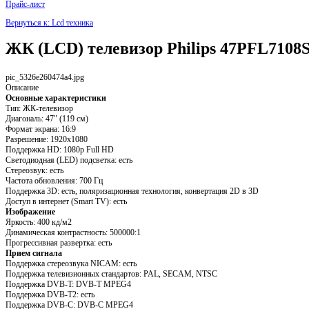
Прайс-лист
Вернуться к: Lcd техника
ЖК (LCD) телевизор Philips 47PFL7108
pic_5326e260474a4.jpg
Описание
Основные характеристики
Тип: ЖК-телевизор
Диагональ: 47" (119 см)
Формат экрана: 16:9
Разрешение: 1920x1080
Поддержка HD: 1080p Full HD
Светодиодная (LED) подсветка: есть
Стереозвук: есть
Частота обновления: 700 Гц
Поддержка 3D: есть, поляризационная технология, конвертация 2D в 3D
Доступ в интернет (Smart TV): есть
Изображение
Яркость: 400 кд/м2
Динамическая контрастность: 500000:1
Прогрессивная развертка: есть
Прием сигнала
Поддержка стереозвука NICAM: есть
Поддержка телевизионных стандартов: PAL, SECAM, NTSC
Поддержка DVB-T: DVB-T MPEG4
Поддержка DVB-T2: есть
Поддержка DVB-C: DVB-C MPEG4