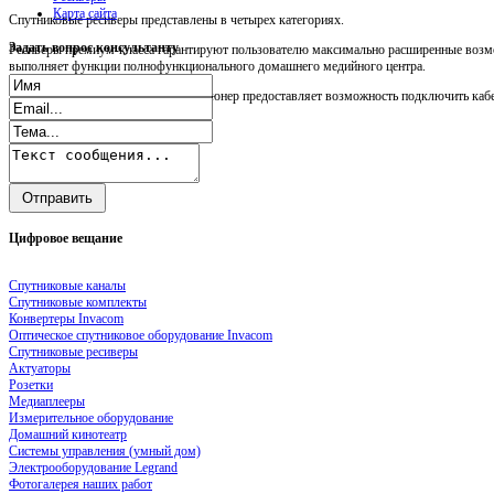
Карта сайта
Спутниковые ресиверы представлены в четырех категориях.
Задать
вопрос консультанту
Ресиверы премиум-класса гарантируют пользователю максимально расширенные возмо
выполняет функции полнофункционального домашнего медийного центра.
Прежде всего, следует сказать, что тюнер предоставляет возможность подключить кабел
Цифровое
вещание
Спутниковые каналы
Спутниковые комплекты
Конвертеры Invacom
Оптическое спутниковое оборудование Invacom
Спутниковые ресиверы
Актуаторы
Розетки
Медиаплееры
Измерительное оборудование
Домашний кинотеатр
Системы управления (умный дом)
Электрооборудование Legrand
Фотогалерея наших работ