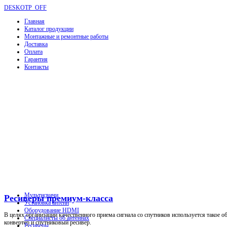
DESKOTP_OFF
Главная
Каталог продукции
Монтажные и ремонтные работы
Доставка
Оплата
Гарантия
Контакты
Мультисвичи
Ресиверы премиум-класса
Установка антенн
Оборудование HDMI
В целях организации качественного приема сигнала со спутников используется такое о
Специалисты об антеннах
конвертер и спутниковый ресивер.
Ресиверы