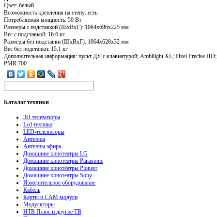
Цвет: белый
Возможность крепления на стену: есть
Потребляемая мощность: 59 Вт
Размеры с подставкой (ШxВxГ): 1064x696x225 мм
Вес с подставкой: 16.6 кг
Размеры без подставки (ШxВxГ): 1064x628x32 мм
Вес без подставки: 15.1 кг
Дополнительная информация: пульт ДУ с клавиатурой; Ambilight XL; Pixel Precise HD;
PMR 700
Каталог
техники
3D телевизоры
Lcd техника
LED-телевизоры
Антенны
Антенны эфира
Домашние кинотеатры LG
Домашние кинотеатры Panasonic
Домашние кинотеатры Pioneer
Домашние кинотеатры Sony
Измерительное оборудование
Кабель
Карты и CAM модули
Модуляторы
НТВ Плюс и другие ТВ