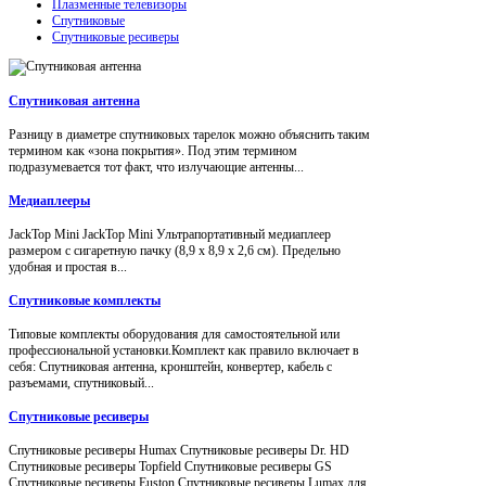
Плазменные телевизоры
Спутниковые
Спутниковые ресиверы
Спутниковая антенна
Разницу в диаметре спутниковых тарелок можно объяснить таким
термином как «зона покрытия». Под этим термином
подразумевается тот факт, что излучающие антенны...
Медиаплееры
JackTop Mini JackTop Mini Ультрапортативный медиаплеер
размером с сигаретную пачку (8,9 x 8,9 x 2,6 см). Предельно
удобная и простая в...
Спутниковые комплекты
Типовые комплекты оборудования для самостоятельной или
профессиональной установки.Комплект как правило включает в
себя: Спутниковая антенна, кронштейн, конвертер, кабель с
разъемами, спутниковый...
Спутниковые ресиверы
Спутниковые ресиверы Humax Спутниковые ресиверы Dr. HD
Спутниковые ресиверы Topfield Спутниковые ресиверы GS
Спутниковые ресиверы Euston Спутниковые ресиверы Lumax для