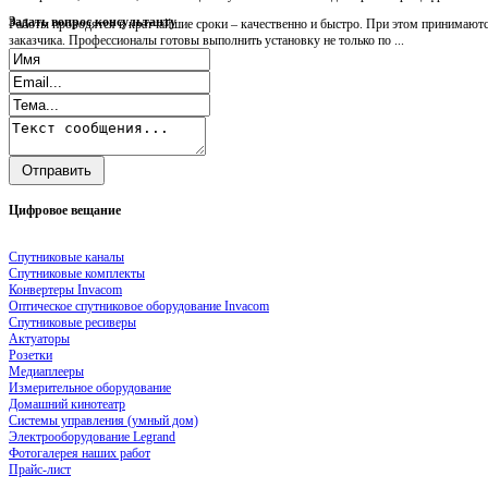
Задать
вопрос консультанту
Работы проводятся в кратчайшие сроки – качественно и быстро. При этом принимаютс
заказчика. Профессионалы готовы выполнить установку не только по ...
Цифровое
вещание
Спутниковые каналы
Спутниковые комплекты
Конвертеры Invacom
Оптическое спутниковое оборудование Invacom
Спутниковые ресиверы
Актуаторы
Розетки
Медиаплееры
Измерительное оборудование
Домашний кинотеатр
Системы управления (умный дом)
Электрооборудование Legrand
Фотогалерея наших работ
Прайс-лист