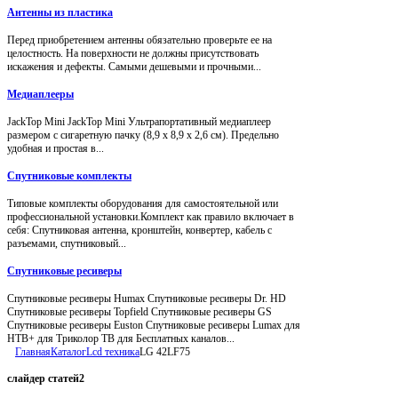
Антенны из пластика
Перед приобретением антенны обязательно проверьте ее на
целостность. На поверхности не должны присутствовать
искажения и дефекты. Самыми дешевыми и прочными...
Медиаплееры
JackTop Mini JackTop Mini Ультрапортативный медиаплеер
размером с сигаретную пачку (8,9 x 8,9 x 2,6 см). Предельно
удобная и простая в...
Спутниковые комплекты
Типовые комплекты оборудования для самостоятельной или
профессиональной установки.Комплект как правило включает в
себя: Спутниковая антенна, кронштейн, конвертер, кабель с
разъемами, спутниковый...
Спутниковые ресиверы
Спутниковые ресиверы Humax Спутниковые ресиверы Dr. HD
Спутниковые ресиверы Topfield Спутниковые ресиверы GS
Спутниковые ресиверы Euston Спутниковые ресиверы Lumax для
НТВ+ для Триколор ТВ для Бесплатных каналов...
Главная
Каталог
Lcd техника
LG 42LF75
слайдер
статей2