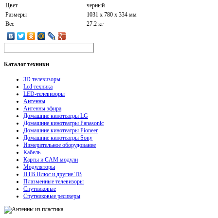
Цвет
черный
Размеры
1031 x 780 x 334 мм
Вес
27.2 кг
Каталог
техники
3D телевизоры
Lcd техника
LED-телевизоры
Антенны
Антенны эфира
Домашние кинотеатры LG
Домашние кинотеатры Panasonic
Домашние кинотеатры Pioneer
Домашние кинотеатры Sony
Измерительное оборудование
Кабель
Карты и CAM модули
Модуляторы
НТВ Плюс и другие ТВ
Плазменные телевизоры
Спутниковые
Спутниковые ресиверы