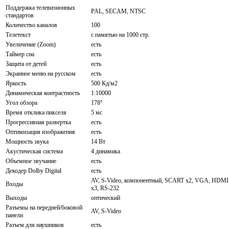
Поддержка телевизионных
PAL, SECAM, NTSC
стандартов
Количество каналов
100
Телетекст
с памятью на 1000 стр.
Увеличение (Zoom)
есть
Таймер сна
есть
Защита от детей
есть
Экранное меню на русском
есть
Яркость
500 Кд/м2
Динамическая контрастность
1:10000
Угол обзора
178°
Время отклика пикселя
5 мс
Прогрессивная развертка
есть
Оптимизация изображения
есть
Мощность звука
14 Вт
Акустическая система
4 динамика
Объемное звучание
есть
Декодер Dolby Digital
есть
AV, S-Video, компонентный, SCART x2, VGA, HDMI
Входы
x3, RS-232
Выходы
оптический
Разъемы на передней/боковой
AV, S-Video
панели
Разъем для наушников
есть