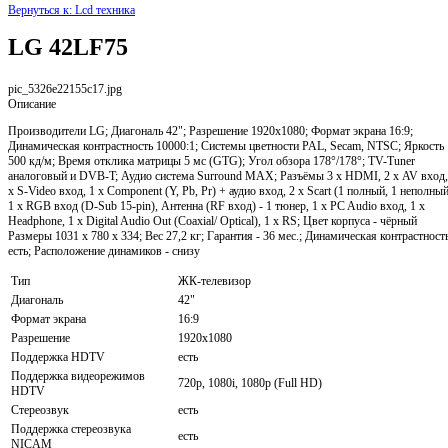
Вернуться к: Lcd техника
LG 42LF75
pic_5326e22155c17.jpg
Описание
Производители LG; Диагональ 42"; Разрешение 1920x1080; Формат экрана 16:9;
Динамическая контрастность 10000:1; Системы цветности PAL, Secam, NTSC; Яркость
500 кд/м; Время отклика матрицы 5 мс (GTG); Угол обзора 178°/178°; TV-Tuner
аналоговый и DVB-T; Аудио система Surround MAX; Разъёмы 3 х HDMI, 2 х AV вход,
х S-Video вход, 1 x Component (Y, Pb, Pr) + аудио вход, 2 х Scart (1 полный, 1 неполный
1 х RGB вход (D-Sub 15-pin), Антенна (RF вход) - 1 тюнер, 1 х PC Audio вход, 1 x
Headphone, 1 x Digital Audio Out (Coaxial/ Optical), 1 х RS; Цвет корпуса - чёрный
Размеры 1031 x 780 x 334; Вес 27,2 кг; Гарантия - 36 мес.; Динамическая контрастность
есть; Расположение динамиков - снизу
Тип
ЖК-телевизор
Диагональ
42"
Формат экрана
16:9
Разрешение
1920x1080
Поддержка HDTV
есть
Поддержка видеорежимов
720p, 1080i, 1080p (Full HD)
HDTV
Стереозвук
есть
Поддержка стереозвука
есть
NICAM