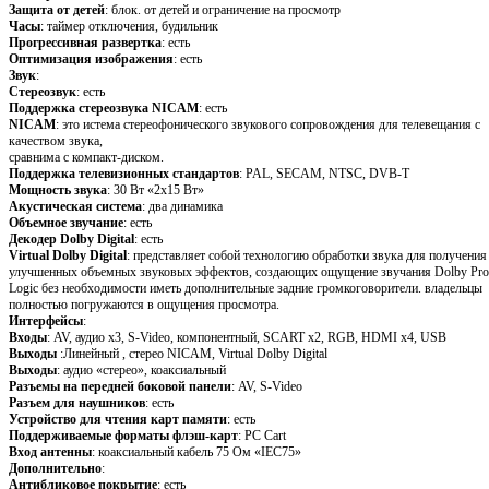
Защита от детей
: блок. от детей и ограничение на просмотр
Часы
: таймер отключения, будильник
Прогрессивная развертка
: есть
Оптимизация изображения
: есть
Звук
:
Стереозвук
: есть
Поддержка стереозвука NICAM
: есть
NICAM
: это истема стереофонического звукового сопровождения для телевещания с
качеством звука,
сравнима с компакт-диском.
Поддержка телевизионных стандартов
: PAL, SECAM, NTSC, DVB-T
Мощность звука
: 30 Вт «2x15 Вт»
Акустическая система
: два динамика
Объемное звучание
: есть
Декодер Dolby Digital
: есть
Virtual Dolby Digital
: представляет собой технологию обработки звука для получения
улучшенных объемных звуковых эффектов, создающих ощущение звучания Dolby Pro
Logic без необходимости иметь дополнительные задние громкоговорители. владельцы
полностью погружаются в ощущения просмотра.
Интерфейсы
:
Входы
: AV, аудио x3, S-Video, компонентный, SCART x2, RGB, HDMI x4, USB
Выходы
:Линейный , стерео NICAM, Virtual Dolby Digital
Выходы
: аудио «стерео», коаксиальный
Разъемы на передней боковой панели
: AV, S-Video
Разъем для наушников
: есть
Устройство для чтения карт памяти
: есть
Поддерживаемые форматы флэш-карт
: PC Cart
Вход антенны
: коаксиальный кабель 75 Ом «IEC75»
Дополнительно
:
Антибликовое покрытие
: есть