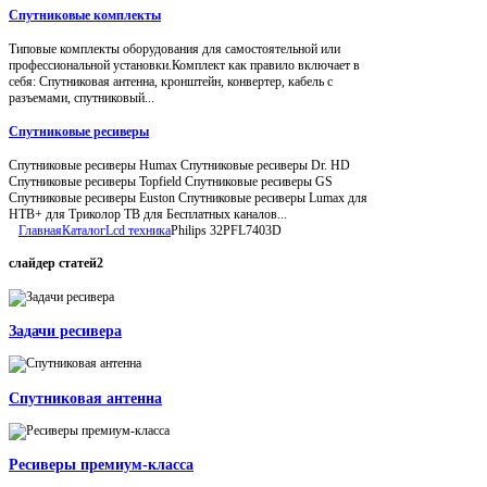
Спутниковые комплекты
Типовые комплекты оборудования для самостоятельной или
профессиональной установки.Комплект как правило включает в
себя: Спутниковая антенна, кронштейн, конвертер, кабель с
разъемами, спутниковый...
Спутниковые ресиверы
Спутниковые ресиверы Humax Спутниковые ресиверы Dr. HD
Спутниковые ресиверы Topfield Спутниковые ресиверы GS
Спутниковые ресиверы Euston Спутниковые ресиверы Lumax для
НТВ+ для Триколор ТВ для Бесплатных каналов...
Главная
Каталог
Lcd техника
Philips 32PFL7403D
слайдер
статей2
Задачи ресивера
Спутниковая антенна
Ресиверы премиум-класса