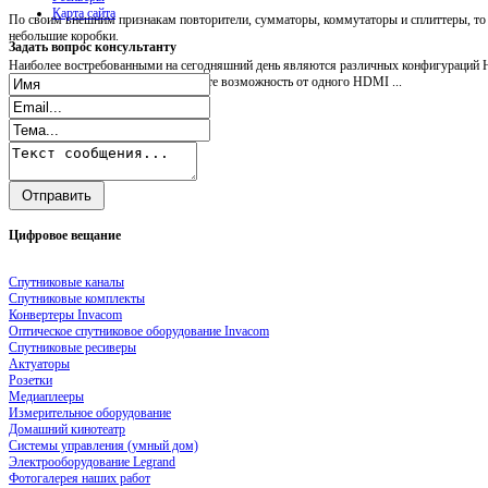
Карта сайта
По своим внешним признакам повторители, сумматоры, коммутаторы и сплиттеры, т
небольшие коробки.
Задать
вопрос консультанту
Наиболее востребованными на сегодняшний день являются различных конфигураций H
Посредством HDMI splitter вы имеете возможность от одного HDMI ...
Цифровое
вещание
Спутниковые каналы
Спутниковые комплекты
Конвертеры Invacom
Оптическое спутниковое оборудование Invacom
Спутниковые ресиверы
Актуаторы
Розетки
Медиаплееры
Измерительное оборудование
Домашний кинотеатр
Системы управления (умный дом)
Электрооборудование Legrand
Фотогалерея наших работ