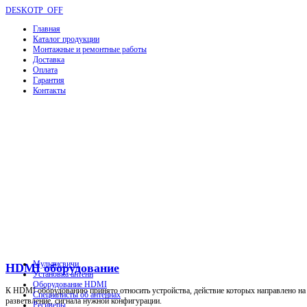
DESKOTP_OFF
Главная
Каталог продукции
Монтажные и ремонтные работы
Доставка
Оплата
Гарантия
Контакты
Мультисвичи
HDMI оборудование
Установка антенн
Оборудование HDMI
К HDMI оборудованию принято относить устройства, действие которых направлено на р
Специалисты об антеннах
разветвление, сигнала нужной конфигурации.
Ресиверы