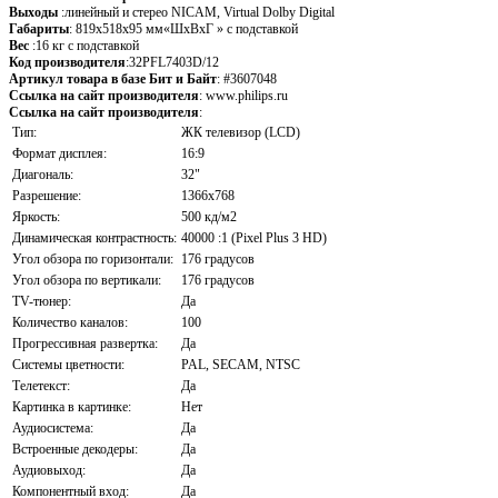
Выходы
:линейный и стерео NICAM, Virtual Dolby Digital
Габариты
: 819х518х95 мм«ШхВхГ » с подставкой
Вес
:16 кг с подставкой
Код производителя
:32PFL7403D/12
Артикул товара в базе Бит и Байт
: #3607048
Ссылка на сайт производителя
: www.philips.ru
Ссылка на сайт производителя
:
Тип:
ЖК телевизор (LCD)
Формат дисплея:
16:9
Диагональ:
32"
Разрешение:
1366x768
Яркость:
500 кд/м2
Динамическая контрастность:
40000 :1 (Pixel Plus 3 HD)
Угол обзора по горизонтали:
176 градусов
Угол обзора по вертикали:
176 градусов
TV-тюнер:
Да
Количество каналов:
100
Прогрессивная развертка:
Да
Системы цветности:
PAL, SECAM, NTSC
Телетекст:
Да
Картинка в картинке:
Нет
Аудиосистема:
Да
Встроенные декодеры:
Да
Аудиовыход:
Да
Компонентный вход:
Да