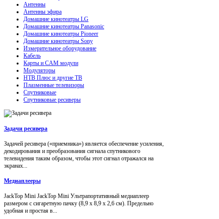
Антенны
Антенны эфира
Домашние кинотеатры LG
Домашние кинотеатры Panasonic
Домашние кинотеатры Pioneer
Домашние кинотеатры Sony
Измерительное оборудование
Кабель
Карты и CAM модули
Модуляторы
НТВ Плюс и другие ТВ
Плазменные телевизоры
Спутниковые
Спутниковые ресиверы
Задачи ресивера
Задачей ресивера («приемника») является обеспечение усиления,
декодирования и преобразования сигнала спутникового
телевидения таким образом, чтобы этот сигнал отражался на
экранах...
Медиаплееры
JackTop Mini JackTop Mini Ультрапортативный медиаплеер
размером с сигаретную пачку (8,9 x 8,9 x 2,6 см). Предельно
удобная и простая в...