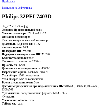
Прайс-лист
Вернуться к: Lcd техника
Philips 32PFL7403D
pic_5326e1fc735ee.jpg
Описание
Производитель
:Philips
Модель телевизора
:32PFL7403D/12
Описание телевизора
:
Тип
: жидко-кристалический телевизор
Диагональ
: 32 дюйма или 81 см
Формат экрана
: 16:9
Поддержка HDTV
: есть
Поддержка видеорежимов HDTV
: 720p
Количество каналов
: 999
Телетекст
: с памятью на 1200 стр.
Яркость
: 500 Кд/м2
Динамическая контрастность
: 40000:1
Разрешение экрана
: 1366x768 пикс / HD
Угол обзора
:176* по вертикали
Угол обзора
: 176° по горизонтали
Время отклика пикселя
: 3 мс
Доступные разрешения при подключении к ПК
: 640x480, 800x600 ,1024x768,
1360x768
Мультимедиа
: поддерживаемые форматы MP3, JPEG
Функции
:
Увеличение «Zoom»
: есть
Таймер сна
: есть