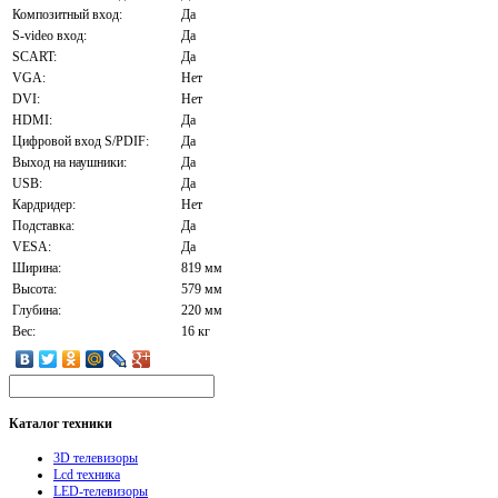
Композитный вход:
Да
S-video вход:
Да
SCART:
Да
VGA:
Нет
DVI:
Нет
HDMI:
Да
Цифровой вход S/PDIF:
Да
Выход на наушники:
Да
USB:
Да
Кардридер:
Нет
Подставка:
Да
VESA:
Да
Ширина:
819 мм
Высота:
579 мм
Глубина:
220 мм
Вес:
16 кг
Каталог
техники
3D телевизоры
Lcd техника
LED-телевизоры