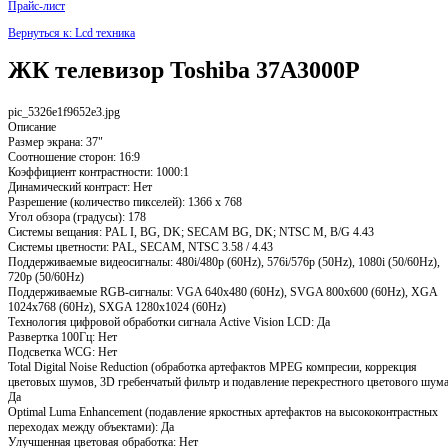
Прайс-лист
Вернуться к: Lcd техника
ЖК телевизор Toshiba 37A3000P
pic_5326e1f9652e3.jpg
Описание
Размер экрана: 37"
Соотношение сторон: 16:9
Коэффициент контрастности: 1000:1
Динамический контраст: Нет
Разрешение (количество пикселей): 1366 х 768
Угол обзора (градусы): 178
Системы вещания: PAL I, BG, DK; SECAM BG, DK; NTSC M, B/G 4.43
Системы цветности: PAL, SECAM, NTSC 3.58 / 4.43
Поддерживаемые видеосигналы: 480i/480p (60Hz), 576i/576p (50Hz), 1080i (50/60Hz),
720p (50/60Hz)
Поддерживаемые RGB-сигналы: VGA 640х480 (60Hz), SVGA 800x600 (60Hz), XGA
1024x768 (60Hz), SXGA 1280x1024 (60Hz)
Технология цифровой обработки сигнала Active Vision LCD: Да
Развертка 100Гц: Нет
Подсветка WCG: Нет
Total Digital Noise Reduction (обработка артефактов MPEG компресии, коррекция
цветовых шумов, 3D гребенчатый фильтр и подавление перекрестного цветового шума
Да
Optimal Luma Enhancement (подавление яркостных артефактов на высококонтрастных
переходах между объектами): Да
Улучшенная цветовая обработка: Нет