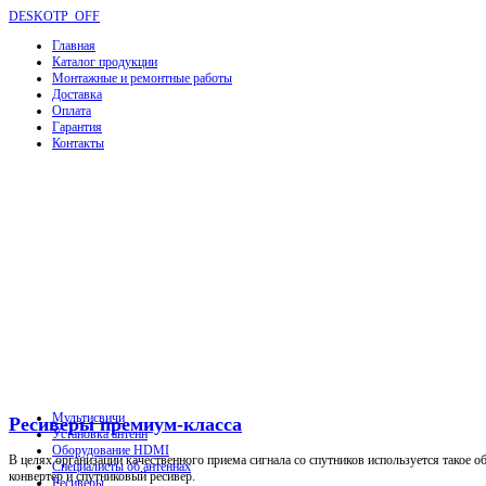
DESKOTP_OFF
Главная
Каталог продукции
Монтажные и ремонтные работы
Доставка
Оплата
Гарантия
Контакты
Мультисвичи
Ресиверы премиум-класса
Установка антенн
Оборудование HDMI
В целях организации качественного приема сигнала со спутников используется такое о
Специалисты об антеннах
конвертер и спутниковый ресивер.
Ресиверы