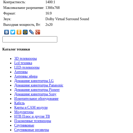
Контрастность:
1400:1
Максимальное разрешение:
1366x768
Формат:
16:9
Звук:
Dolby Virtual Surround Sound
Выходная мощность, Вт:
2x20
Каталог
техники
3D телевизоры
Lcd техника
LED-телевизоры
Антенны
Антенны эфира
Домашние кинотеатры LG
Домашние кинотеатры Panasonic
Домашние кинотеатры Pioneer
Домашние кинотеатры Sony
Измерительное оборудование
Кабель
Карты и CAM модули
Модуляторы
НТВ Плюс и другие ТВ
Плазменные телевизоры
Спутниковые
Спутниковые ресиверы