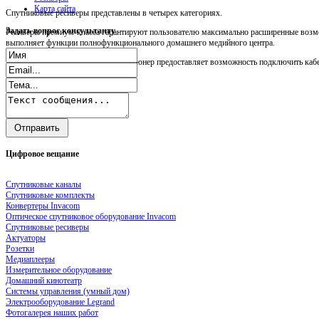
Карта сайта
Спутниковые ресиверы представлены в четырех категориях.
Задать
вопрос консультанту
Ресиверы премиум-класса гарантируют пользователю максимально расширенные возмо
выполняет функции полнофункционального домашнего медийного центра.
Прежде всего, следует сказать, что тюнер предоставляет возможность подключить кабел
Цифровое
вещание
Спутниковые каналы
Спутниковые комплекты
Конвертеры Invacom
Оптическое спутниковое оборудование Invacom
Спутниковые ресиверы
Актуаторы
Розетки
Медиаплееры
Измерительное оборудование
Домашний кинотеатр
Системы управления (умный дом)
Электрооборудование Legrand
Фотогалерея наших работ