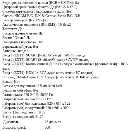
Регулировка оттенков 6 цветов (RGB + CMYK): Да
Цифровой гребенчатый фильтр: Да (PAL & NTSC)
Система виртуального окружения звуком: Нет
Стерео: NICAM B/G, D/K & German Stereo B/G, D/K
Размер спикеров: (6 x 12см) х2
Акустическая мощность (10% RMS): 10 Вт х2
Телетекст: Да
Русское экранное меню: Да
Режим "Отель": Да
Поворотная подставка: Нет
Вертикальный угол: Нет
Антенный вход: 1
Вход 1 (EXT1): SCART (RGB/AV вход) + AV/TV выход
Вход 2 (EXT2): SCART (S-video/AV вход) + AV/TV выход
Вход 3 (EXT3): Компонентный (Y/Pb/Pr) видео / композитный (фронтальный) + RCA
аудио
Вход 4 (EXT4): HDMI + RCA аудио (совместно с PC входом)
PC вход: D-Sub 15-pin + RCA аудио (совместно с HDMI входом)
Выход: Нет
Разъем для наушников: 3.5 мм Mini Jack
Выход на сабвуфер: Нет
Автовольтаж: 220-240 В, 50/60 Гц
Потребляемая мощность: 177 Вт
Габариты (мм) без подставки: 920 х 614 х 122
Габариты (мм) с подставкой: 920 х 661 х 300
Вес (кг) без подставки: 18,35
Вес (кг) с подставкой: 21,75
Диагональ:
26 дюймов
Яркость, кд/м2:
500