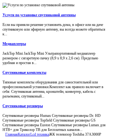
Услуги по установке спутниковой антенны
Если вы приняли решение установить дома, в офисе или на даче
спутниковую или эфирную антенну, вы всегда можете обратиться
к...
Медиаплееры
JackTop Mini JackTop Mini Ультрапортативный медиаплеер
размером с сигаретную пачку (8,9 x 8,9 x 2,6 см). Предельно
удобная и простая в...
Спутниковые комплекты
Типовые комплекты оборудования для самостоятельной или
профессиональной установки.Комплект как правило включает в
себя: Спутниковая антенна, кронштейн, конвертер, кабель с
разъемами, спутниковый...
Спутниковые ресиверы
Спутниковые ресиверы Humax Спутниковые ресиверы Dr. HD
Спутниковые ресиверы Topfield Спутниковые ресиверы GS
Спутниковые ресиверы Euston Спутниковые ресиверы Lumax для
НТВ+ для Триколор ТВ для Бесплатных каналов...
Главная
Каталог
Lcd техника
ЖК телевизор Toshiba 37A3000P