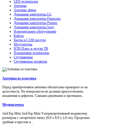
LED-телевизоры
Антенны
Антенны эфира
Домашние кинотеатры LG
Домашние кинотеатры Panasonic
Домашние кинотеатры Pioneer
Домашние кинотеатры Sony
Измерительное оборудование
Кабель
Карты и CAM модули
Модуляторы
НТВ Плюс и другие ТВ
Плазменные телевизоры
Спутниковые
Спутниковые ресиверы
Антенны из пластика
Перед приобретением антенны обязательно проверьте ее на
целостность. На поверхности не должны присутствовать
искажения и дефекты. Самыми дешевыми и прочными...
Медиаплееры
JackTop Mini JackTop Mini Ультрапортативный медиаплеер
размером с сигаретную пачку (8,9 x 8,9 x 2,6 см). Предельно
удобная и простая в...