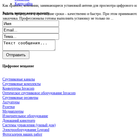
Карта сайта
Как правило, компании, занимающиеся установкой антенн для просмотра цифрового ил
Задать
вопрос консультанту
Работы проводятся в кратчайшие сроки – качественно и быстро. При этом принимаютс
заказчика. Профессионалы готовы выполнить установку не только по ...
Цифровое
вещание
Спутниковые каналы
Спутниковые комплекты
Конвертеры Invacom
Оптическое спутниковое оборудование Invacom
Спутниковые ресиверы
Актуаторы
Розетки
Медиаплееры
Измерительное оборудование
Домашний кинотеатр
Системы управления (умный дом)
Электрооборудование Legrand
Фотогалерея наших работ