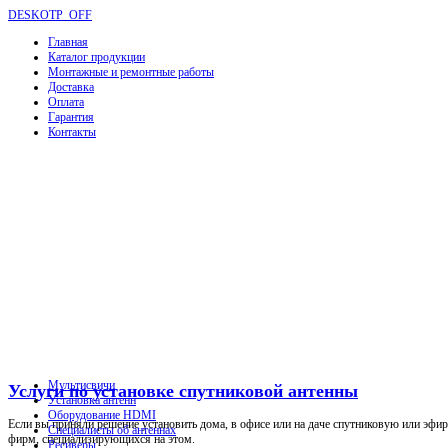
DESKOTP_OFF
Главная
Каталог продукции
Монтажные и ремонтные работы
Доставка
Оплата
Гарантия
Контакты
Мультисвичи
Услуги по установке спутниковой антенны
Установка антенн
Оборудование HDMI
Если вы приняли решение установить дома, в офисе или на даче спутниковую или эфир
Специалисты об антеннах
фирм, специализирующихся на этом.
Ресиверы