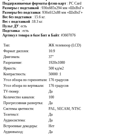
Поддерживаемые форматы флэш-карт
: PC Card
Размеры с подставкой
: 936x685x294 мм «ШxВxГ»
Размеры без подставки
: 936x612x88 мм «ШxВxГ»
Вес без подставки
: 15.6 кг.
Вес с подставкой
:18.3 кг.
Пульт ДУ
: есть
Подставка
: есть
Артикул товара в базе Бит и Байт
: #3607076
Тип:
ЖК телевизор (LCD)
Формат дисплея:
16:9
Диагональ:
37"
Разрешение:
1920x1080
Яркость:
500 кд/м2
Контрастность:
50000 :1
Угол обзора по горизонтали:
176 градусов
Угол обзора по вертикали:
176 градусов
TV-тюнер:
Да
Количество каналов:
100
Прогрессивная развертка:
Да
Системы цветности:
PAL, SECAM, NTSC
Телетекст:
Да
Аудиосистема:
Да
Встроенные декодеры:
Нет
Аудиовыход:
Да