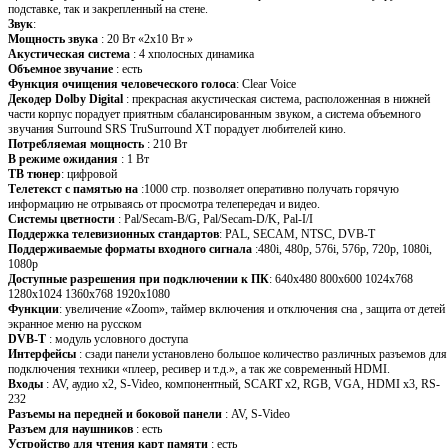
подставке, так и закрепленный на стене.
Звук
:
Мощность звука
: 20 Вт «2x10 Вт »
Акустическая система
: 4 хполосных динамика
Объемное звучание
: есть
Функция очищения человеческого голоса
: Clear Voice
Декодер Dolby Digital
: прекрасная акустическая система, расположенная в нижней
части корпус порадует приятным сбалансированным звуком, а система объемного
звучания Surround SRS TruSurround XT порадует любителей кино.
Потребляемая мощность
: 210 Вт
В режиме ожидания
: 1 Вт
ТВ тюнер
: цифровой
Телетекст с памятью на
:1000 стр. позволяет оперативно получать горячую
информацию не отрываясь от просмотра телепередач и видео.
Системы цветности
: Pal/Secam-B/G, Pal/Secam-D/K, Pal-I/I
Поддержка телевизионных стандартов
: PAL, SECAM, NTSC, DVB-T
Поддерживаемые форматы входного сигнала
:480i, 480p, 576i, 576p, 720p, 1080i,
1080p
Доступные разрешения при подключении к ПК
: 640x480 800x600 1024x768
1280x1024 1360x768 1920x1080
Функции
: увеличение «Zoom», таймер включения и отключения сна , защита от детей 
экранное меню на русском
DVB-T
: модуль условного доступа
Интерфейсы
: сзади панели установлено большое количество различных разъемов для
подключения техники «плеер, ресивер и т.д.», а так же современный HDMI.
Входы
: AV, аудио x2, S-Video, компонентный, SCART x2, RGB, VGA, HDMI x3, RS-
232
Разъемы на передней и боковой панели
: AV, S-Video
Разъем для наушников
: есть
Устройство для чтения карт памяти
: есть