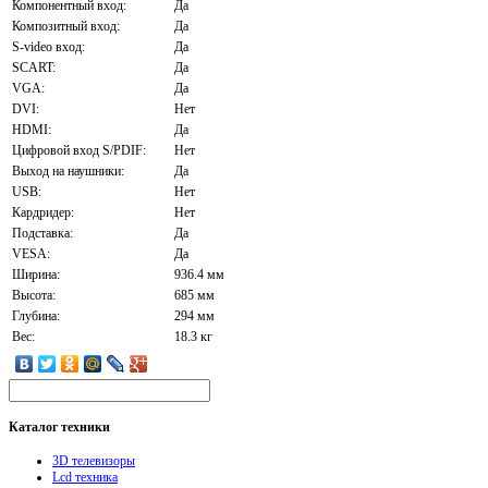
Компонентный вход:
Да
Композитный вход:
Да
S-video вход:
Да
SCART:
Да
VGA:
Да
DVI:
Нет
HDMI:
Да
Цифровой вход S/PDIF:
Нет
Выход на наушники:
Да
USB:
Нет
Кардридер:
Нет
Подставка:
Да
VESA:
Да
Ширина:
936.4 мм
Высота:
685 мм
Глубина:
294 мм
Вес:
18.3 кг
Каталог
техники
3D телевизоры
Lcd техника