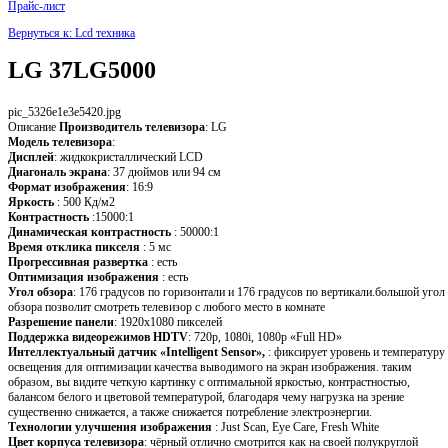
Прайс-лист
Вернуться к: Lcd техника
LG 37LG5000
pic_5326e1e3e5420.jpg
Описание
Производитель телевизора
: LG
Модель телевизора
:
Дисплей
: жидкокристаллический LCD
Диагональ экрана
: 37 дюймов или 94 см
Формат изображения
: 16:9
Яркость
: 500 Кд/м2
Контрастность
:15000:1
Динамическая контрастность
: 50000:1
Время отклика пикселя
: 5 мс
Прогрессивная развертка
: есть
Оптимизация изображения
: есть
Угол обзора
: 176 градусов по горизонтали и 176 градусов по вертикали.большой угол
обзора позволит смотреть телевизор с любого место в комнате
Разрешение панели
: 1920x1080 пикселей
Поддержка видеорежимов HDTV
: 720p, 1080i, 1080p «Full HD»
Интеллектуальный датчик «Intelligent Sensor»,
: фиксирует уровень и температуру
освещения для оптимизации качества выводимого на экран изображения. таким
образом, вы видите четкую картинку с оптимальной яркостью, контрастностью,
балансом белого и цветовой температурой, благодаря чему нагрузка на зрение
существенно снижается, а также снижается потребление электроэнергии.
Технологии улучшения изображения
: Just Scan, Eye Care, Fresh White
Цвет корпуса телевизора
: чёрный отлично смотрится как на своей полукруглой