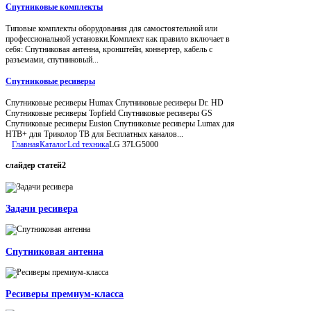
Спутниковые комплекты
Типовые комплекты оборудования для самостоятельной или
профессиональной установки.Комплект как правило включает в
себя: Спутниковая антенна, кронштейн, конвертер, кабель с
разъемами, спутниковый...
Спутниковые ресиверы
Спутниковые ресиверы Humax Спутниковые ресиверы Dr. HD
Спутниковые ресиверы Topfield Спутниковые ресиверы GS
Спутниковые ресиверы Euston Спутниковые ресиверы Lumax для
НТВ+ для Триколор ТВ для Бесплатных каналов...
Главная
Каталог
Lcd техника
LG 37LG5000
слайдер
статей2
Задачи ресивера
Спутниковая антенна
Ресиверы премиум-класса