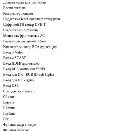
Динамическая контрастность
Время отклика
Количество тюнеров
Поддержка телевизионных стандартов
Цифровой ТВ тюнер DVB-T
Стереотюнер A2/Nicam
Мощность фронтальных АС
Разъем для наушников 3.5мм
Композитный вход RCA аудио/видео
Вход S-Video
Разъем SCART
Вход HDMI аудио/видео
Вход RCA компонент.YPbPr
Вход для ПК - RGB (D-sub 15pin)
Вход для ПК - аудио
Вход USB
Слот для карт памяти
CI-слот
Высота
Ширина
Глубина
Вес
Функция кадр в кадре
Функция караоке