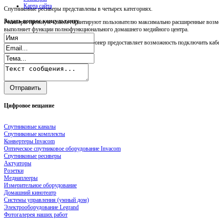
Карта сайта
Спутниковые ресиверы представлены в четырех категориях.
Задать
вопрос консультанту
Ресиверы премиум-класса гарантируют пользователю максимально расширенные возмо
выполняет функции полнофункционального домашнего медийного центра.
Прежде всего, следует сказать, что тюнер предоставляет возможность подключить кабел
Цифровое
вещание
Спутниковые каналы
Спутниковые комплекты
Конвертеры Invacom
Оптическое спутниковое оборудование Invacom
Спутниковые ресиверы
Актуаторы
Розетки
Медиаплееры
Измерительное оборудование
Домашний кинотеатр
Системы управления (умный дом)
Электрооборудование Legrand
Фотогалерея наших работ