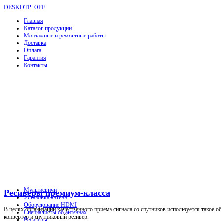
DESKOTP_OFF
Главная
Каталог продукции
Монтажные и ремонтные работы
Доставка
Оплата
Гарантия
Контакты
Мультисвичи
Ресиверы премиум-класса
Установка антенн
Оборудование HDMI
В целях организации качественного приема сигнала со спутников используется такое о
Специалисты об антеннах
конвертер и спутниковый ресивер.
Ресиверы