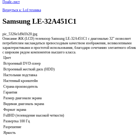
Прайс-лист
Вернуться к: Lcd техника
Samsung LE-32A451C1
pic_5326e1d9d1b20.jpg
Описание
ЖК (LCD) телевизор Samsung LE-32A451C1 с диагональю 32" позволяет
потребителям наслаждаться превосходным качеством изображения, великолепными
характеристиками и простотой использования, благодаря сочетанию элегантного облик
с широким рядом компонентов высшего класса.
Цвет
Встроенный DVD-плеер
Встроенный жесткий диск (HDD)
Настольная подставка
Настенный кронштейн
Страна-производитель
Гарантия
Размер диагонали экрана
Видимая диагональ экрана
Формат экрана
FullHD (телевидение высокой четкости)
Развертка 100 Гц
Разрешение
Яркость