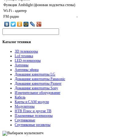
Функция Ambilight (фоновая подсветка стены)
Wi-Fi - адаптер
FM-радио
-
Каталог
техники
3D телевизоры
Lcd техника
LED-телевизоры
Антенны
Антенны эфира
Домашние кинотеатры LG
Домашние кинотеатры Panasonic
Домашние кинотеатры Pioneer
Домашние кинотеатры Sony
Измерительное оборудование
Кабель
Карты и CAM модули
Модуляторы
НТВ Плюс и другие ТВ
Плазменные телевизоры
Спутниковые
Спутниковые ресиверы