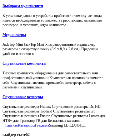
Выбираем мультисвитч
К установке данного устройства прибегают в том случае, когда
имеется необходимость во множестве работающих независимо
ресиверов, в условиях, когда количество...
Медиаплееры
JackTop Mini JackTop Mini Ультрапортативный медиаплеер
размером с сигаретную пачку (8,9 x 8,9 x 2,6 см). Предельно
удобная и простая в...
Спутниковые комплекты
Типовые комплекты оборудования для самостоятельной или
профессиональной установки.Комплект как правило включает в
себя: Спутниковая антенна, кронштейн, конвертер, кабель с
разъемами, спутниковый...
Спутниковые ресиверы
Спутниковые ресиверы Humax Спутниковые ресиверы Dr. HD
Спутниковые ресиверы Topfield Спутниковые ресиверы GS
Спутниковые ресиверы Euston Спутниковые ресиверы Lumax для
НТВ+ для Триколор ТВ для Бесплатных каналов...
Главная
Каталог
Lcd техника
Samsung LE-32A451C1
слайдер
статей2