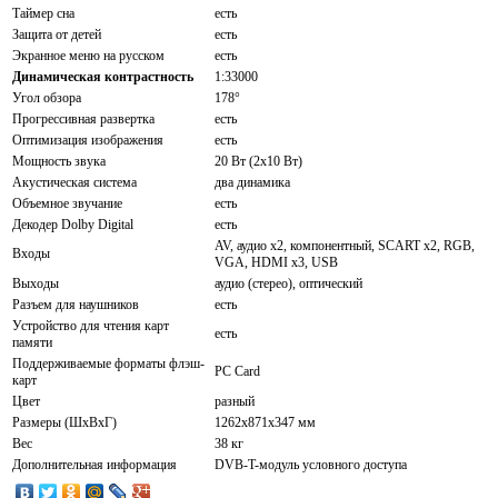
Таймер сна
есть
Защита от детей
есть
Экранное меню на русском
есть
Динамическая контрастность
1:33000
Угол обзора
178°
Прогрессивная развертка
есть
Оптимизация изображения
есть
Мощность звука
20 Вт (2x10 Вт)
Акустическая система
два динамика
Объемное звучание
есть
Декодер Dolby Digital
есть
AV, аудио x2, компонентный, SCART x2, RGB,
Входы
VGA, HDMI x3, USB
Выходы
аудио (стерео), оптический
Разъем для наушников
есть
Устройство для чтения карт
есть
памяти
Поддерживаемые форматы флэш-
PC Card
карт
Цвет
разный
Размеры (ШxВxГ)
1262x871x347 мм
Вес
38 кг
Дополнительная информация
DVB-T-модуль условного доступа