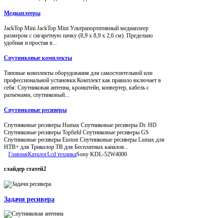
Медиаплееры
JackTop Mini JackTop Mini Ультрапортативный медиаплеер
размером с сигаретную пачку (8,9 x 8,9 x 2,6 см). Предельно
удобная и простая в...
Спутниковые комплекты
Типовые комплекты оборудования для самостоятельной или
профессиональной установки.Комплект как правило включает в
себя: Спутниковая антенна, кронштейн, конвертер, кабель с
разъемами, спутниковый...
Спутниковые ресиверы
Спутниковые ресиверы Humax Спутниковые ресиверы Dr. HD
Спутниковые ресиверы Topfield Спутниковые ресиверы GS
Спутниковые ресиверы Euston Спутниковые ресиверы Lumax для
НТВ+ для Триколор ТВ для Бесплатных каналов...
Главная
Каталог
Lcd техника
Sony KDL-52W4000
слайдер
статей2
Задачи ресивера