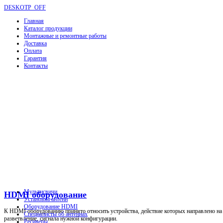
DESKOTP_OFF
Главная
Каталог продукции
Монтажные и ремонтные работы
Доставка
Оплата
Гарантия
Контакты
Мультисвичи
HDMI оборудование
Установка антенн
Оборудование HDMI
К HDMI оборудованию принято относить устройства, действие которых направлено на р
Специалисты об антеннах
разветвление, сигнала нужной конфигурации.
Ресиверы