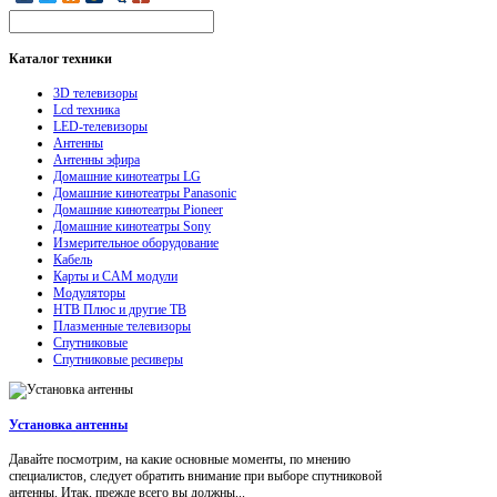
Каталог
техники
3D телевизоры
Lcd техника
LED-телевизоры
Антенны
Антенны эфира
Домашние кинотеатры LG
Домашние кинотеатры Panasonic
Домашние кинотеатры Pioneer
Домашние кинотеатры Sony
Измерительное оборудование
Кабель
Карты и CAM модули
Модуляторы
НТВ Плюс и другие ТВ
Плазменные телевизоры
Спутниковые
Спутниковые ресиверы
Установка антенны
Давайте посмотрим, на какие основные моменты, по мнению
специалистов, следует обратить внимание при выборе спутниковой
антенны. Итак, прежде всего вы должны...