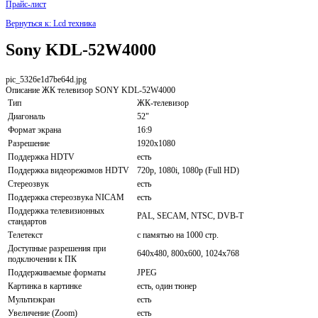
Прайс-лист
Вернуться к: Lcd техника
Sony KDL-52W4000
pic_5326e1d7be64d.jpg
Описание
ЖК телевизор SONY KDL-52W4000
Тип
ЖК-телевизор
Диагональ
52"
Формат экрана
16:9
Разрешение
1920x1080
Поддержка HDTV
есть
Поддержка видеорежимов HDTV
720p, 1080i, 1080p (Full HD)
Стереозвук
есть
Поддержка стереозвука NICAM
есть
Поддержка телевизионных
PAL, SECAM, NTSC, DVB-T
стандартов
Телетекст
с памятью на 1000 стр.
Доступные разрешения при
640x480, 800x600, 1024x768
подключении к ПК
Поддерживаемые форматы
JPEG
Картинка в картинке
есть, один тюнер
Мультиэкран
есть
Увеличение (Zoom)
есть