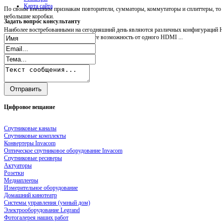
Карта сайта
По своим внешним признакам повторители, сумматоры, коммутаторы и сплиттеры, т
небольшие коробки.
Задать
вопрос консультанту
Наиболее востребованными на сегодняшний день являются различных конфигураций H
Посредством HDMI splitter вы имеете возможность от одного HDMI ...
Цифровое
вещание
Спутниковые каналы
Спутниковые комплекты
Конвертеры Invacom
Оптическое спутниковое оборудование Invacom
Спутниковые ресиверы
Актуаторы
Розетки
Медиаплееры
Измерительное оборудование
Домашний кинотеатр
Системы управления (умный дом)
Электрооборудование Legrand
Фотогалерея наших работ