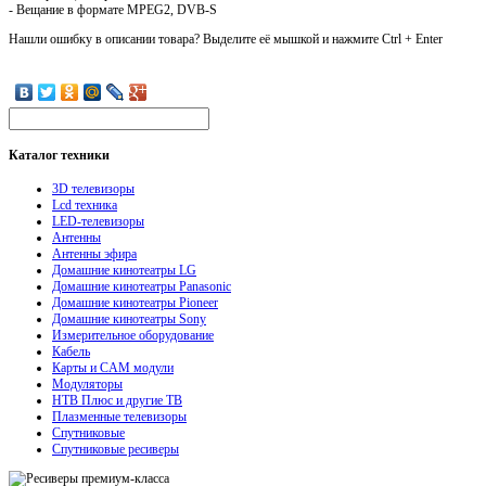
- Вещание в формате MPEG2, DVB-S
Нашли ошибку в описании товара? Выделите её мышкой и нажмите Ctrl + Enter
Каталог
техники
3D телевизоры
Lcd техника
LED-телевизоры
Антенны
Антенны эфира
Домашние кинотеатры LG
Домашние кинотеатры Panasonic
Домашние кинотеатры Pioneer
Домашние кинотеатры Sony
Измерительное оборудование
Кабель
Карты и CAM модули
Модуляторы
НТВ Плюс и другие ТВ
Плазменные телевизоры
Спутниковые
Спутниковые ресиверы