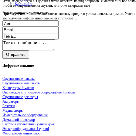
Итак, прежде всего вы должны четко ответить на ряд вопросов. Имеется ли у вас возм
Карта сайта
чтобы ее направление на спутник ничто не загораживало?
Задать
вопрос консультанту
При отсутствии такой возможности, антенну придется устанавливать на крыше. Уточни
вы получите информацию, какие из спутников ...
Цифровое
вещание
Спутниковые каналы
Спутниковые комплекты
Конвертеры Invacom
Оптическое спутниковое оборудование Invacom
Спутниковые ресиверы
Актуаторы
Розетки
Медиаплееры
Измерительное оборудование
Домашний кинотеатр
Системы управления (умный дом)
Электрооборудование Legrand
Фотогалерея наших работ