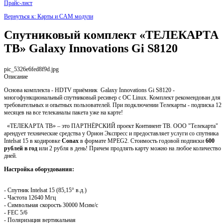
Прайс-лист
Вернуться к: Карты и CAM модули
Спутниковый комплект «ТЕЛЕКАРТА
ТВ» Galaxy Innovations Gi S8120
pic_5326e6fed8f9d.jpg
Описание
Основа комплекта - HDTV приёмник Galaxy Innovations Gi S8120 -
многофункциональный спутниковый ресивер с ОС Linux. Комплект рекомендован для
требовательных и опытных пользователей. При подключении Телекарты - подписка 12
месяцев на все телеканалы пакета уже на карте!
«ТЕЛЕКАРТА ТВ» – это ПАРТНЁРСКИЙ проект Континент ТВ. ООО "Телекарта"
арендует технические средства у Орион Экспресс и предоставляет услуги со спутника
Intelsat 15 в кодировке
Conax
в формате MPEG2. Стоимость годовой подписки
600
рублей в год
или 2 рубля в день! Причем продлять карту можно на любое количество
дней.
Настройка оборудования:
- Спутник Intelsat 15 (85,15° в.д.)
- Частота 12640 Мгц
- Символьная скорость 30000 Мсим/с
- FEC 5/6
- Поляризация вертикальная