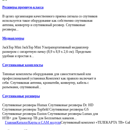
Ресиверы премиум-класса
В целях организации качественного приема сигнала со спутников
используется такое оборудование как собственно спутниковая
антенна, конвертер и спутниковый ресивер. Спутниковые
ресиверы...
Медиаплееры
JackTop Mini JackTop Mini Ультрапортативный медиаплеер
размером с сигаретную пачку (8,9 x 8,9 x 2,6 см). Предельно
удобная и простая в...
Спутниковые комплекты
Типовые комплекты оборудования для самостоятельной или
профессиональной установки.Комплект как правило включает в
себя: Спутниковая антенна, кронштейн, конвертер, кабель с
разъемами, спутниковый...
Спутниковые ресиверы
Спутниковые ресиверы Humax Спутниковые ресиверы Dr. HD
Спутниковые ресиверы Topfield Спутниковые ресиверы GS
Спутниковые ресиверы Euston Спутниковые ресиверы Lumax для
НТВ+ для Триколор ТВ для Бесплатных каналов...
Главная
Каталог
Карты и CAM модули
Спутниковый комплект «ТЕЛЕКАРТА ТВ» Galax