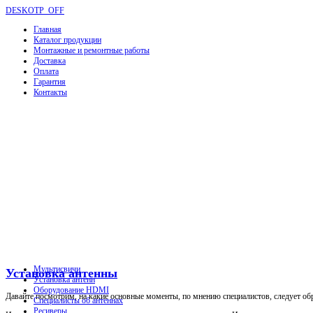
DESKOTP_OFF
Главная
Каталог продукции
Монтажные и ремонтные работы
Доставка
Оплата
Гарантия
Контакты
Мультисвичи
Установка антенны
Установка антенн
Оборудование HDMI
Давайте посмотрим, на какие основные моменты, по мнению специалистов, следует об
Специалисты об антеннах
Ресиверы