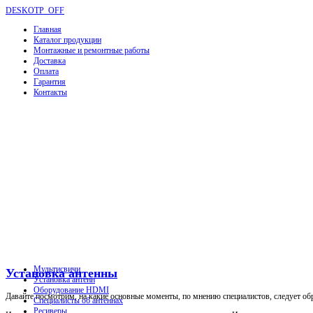
DESKOTP_OFF
Главная
Каталог продукции
Монтажные и ремонтные работы
Доставка
Оплата
Гарантия
Контакты
Мультисвичи
Установка антенны
Установка антенн
Оборудование HDMI
Давайте посмотрим, на какие основные моменты, по мнению специалистов, следует об
Специалисты об антеннах
Ресиверы