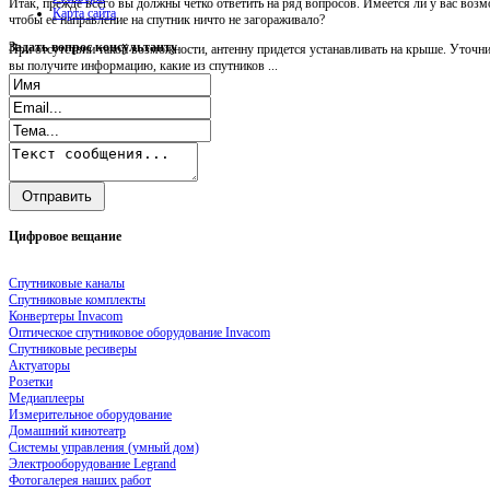
Итак, прежде всего вы должны четко ответить на ряд вопросов. Имеется ли у вас возм
Карта сайта
чтобы ее направление на спутник ничто не загораживало?
Задать
вопрос консультанту
При отсутствии такой возможности, антенну придется устанавливать на крыше. Уточни
вы получите информацию, какие из спутников ...
Цифровое
вещание
Спутниковые каналы
Спутниковые комплекты
Конвертеры Invacom
Оптическое спутниковое оборудование Invacom
Спутниковые ресиверы
Актуаторы
Розетки
Медиаплееры
Измерительное оборудование
Домашний кинотеатр
Системы управления (умный дом)
Электрооборудование Legrand
Фотогалерея наших работ