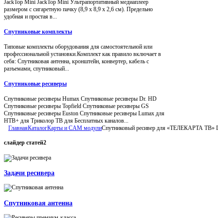
JackTop Mini JackTop Mini Ультрапортативный медиаплеер
размером с сигаретную пачку (8,9 x 8,9 x 2,6 см). Предельно
удобная и простая в...
Спутниковые комплекты
Типовые комплекты оборудования для самостоятельной или
профессиональной установки.Комплект как правило включает в
себя: Спутниковая антенна, кронштейн, конвертер, кабель с
разъемами, спутниковый...
Спутниковые ресиверы
Спутниковые ресиверы Humax Спутниковые ресиверы Dr. HD
Спутниковые ресиверы Topfield Спутниковые ресиверы GS
Спутниковые ресиверы Euston Спутниковые ресиверы Lumax для
НТВ+ для Триколор ТВ для Бесплатных каналов...
Главная
Каталог
Карты и CAM модули
Спутниковый ресивер для «ТЕЛЕКАРТА ТВ» 
слайдер
статей2
Задачи ресивера
Спутниковая антенна