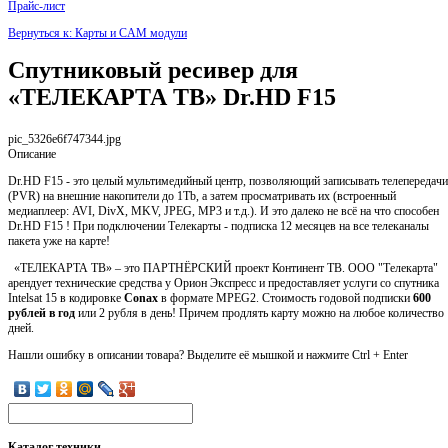
Прайс-лист
Вернуться к: Карты и CAM модули
Спутниковый ресивер для
«ТЕЛЕКАРТА ТВ» Dr.HD F15
pic_5326e6f747344.jpg
Описание
Dr.HD F15 - это целый мультимедийный центр, позволяющий записывать телепередачи
(PVR) на внешние накопители до 1Tb, а затем просматривать их (встроенный
медиаплеер: AVI, DivX, MKV, JPEG, MP3 и т.д.). И это далеко не всё на что способен
Dr.HD F15 ! При подключении Телекарты - подписка 12 месяцев на все телеканалы
пакета уже на карте!
«ТЕЛЕКАРТА ТВ» – это ПАРТНЁРСКИЙ проект Континент ТВ. ООО "Телекарта"
арендует технические средства у Орион Экспресс и предоставляет услуги со спутника
Intelsat 15 в кодировке
Conax
в формате MPEG2. Стоимость годовой подписки
600
рублей в год
или 2 рубля в день! Причем продлять карту можно на любое количество
дней.
Нашли ошибку в описании товара? Выделите её мышкой и нажмите Ctrl + Enter
Каталог
техники