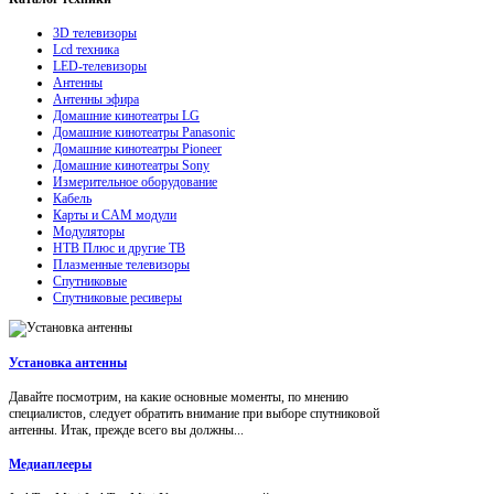
3D телевизоры
Lcd техника
LED-телевизоры
Антенны
Антенны эфира
Домашние кинотеатры LG
Домашние кинотеатры Panasonic
Домашние кинотеатры Pioneer
Домашние кинотеатры Sony
Измерительное оборудование
Кабель
Карты и CAM модули
Модуляторы
НТВ Плюс и другие ТВ
Плазменные телевизоры
Спутниковые
Спутниковые ресиверы
Установка антенны
Давайте посмотрим, на какие основные моменты, по мнению
специалистов, следует обратить внимание при выборе спутниковой
антенны. Итак, прежде всего вы должны...
Медиаплееры