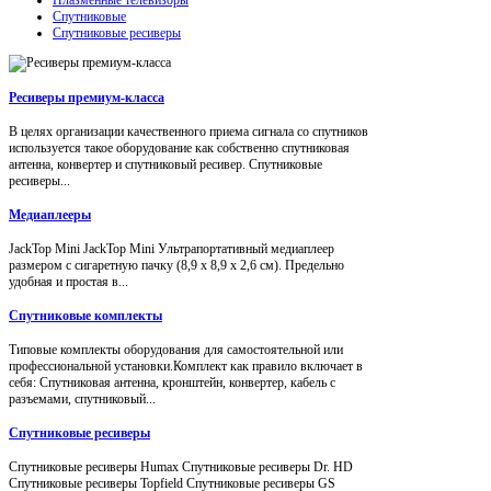
Спутниковые
Спутниковые ресиверы
Ресиверы премиум-класса
В целях организации качественного приема сигнала со спутников
используется такое оборудование как собственно спутниковая
антенна, конвертер и спутниковый ресивер. Спутниковые
ресиверы...
Медиаплееры
JackTop Mini JackTop Mini Ультрапортативный медиаплеер
размером с сигаретную пачку (8,9 x 8,9 x 2,6 см). Предельно
удобная и простая в...
Спутниковые комплекты
Типовые комплекты оборудования для самостоятельной или
профессиональной установки.Комплект как правило включает в
себя: Спутниковая антенна, кронштейн, конвертер, кабель с
разъемами, спутниковый...
Спутниковые ресиверы
Спутниковые ресиверы Humax Спутниковые ресиверы Dr. HD
Спутниковые ресиверы Topfield Спутниковые ресиверы GS