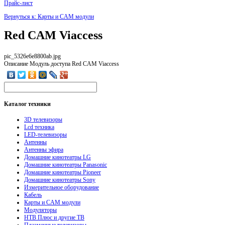
Прайс-лист
Вернуться к: Карты и CAM модули
Red CAM Viaccess
pic_5326e6e8800ab.jpg
Описание
Модуль доступа Red CAM Viaccess
Каталог
техники
3D телевизоры
Lcd техника
LED-телевизоры
Антенны
Антенны эфира
Домашние кинотеатры LG
Домашние кинотеатры Panasonic
Домашние кинотеатры Pioneer
Домашние кинотеатры Sony
Измерительное оборудование
Кабель
Карты и CAM модули
Модуляторы
НТВ Плюс и другие ТВ
Плазменные телевизоры