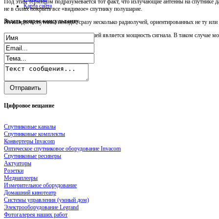
Под этим термином подразумевается тот факт, что излучающие антенны на спутнике д
Карта сайта
не в силах покрыть все «видимое» спутнику полушарие.
Задать
вопрос консультанту
Из каждого спутника исходят сразу несколько радиолучей, ориентированных не ту ил
Чем ближе к центру зоны, тем большей является мощность сигнала. В таком случае мо
Цифровое
вещание
Спутниковые каналы
Спутниковые комплекты
Конвертеры Invacom
Оптическое спутниковое оборудование Invacom
Спутниковые ресиверы
Актуаторы
Розетки
Медиаплееры
Измерительное оборудование
Домашний кинотеатр
Системы управления (умный дом)
Электрооборудование Legrand
Фотогалерея наших работ