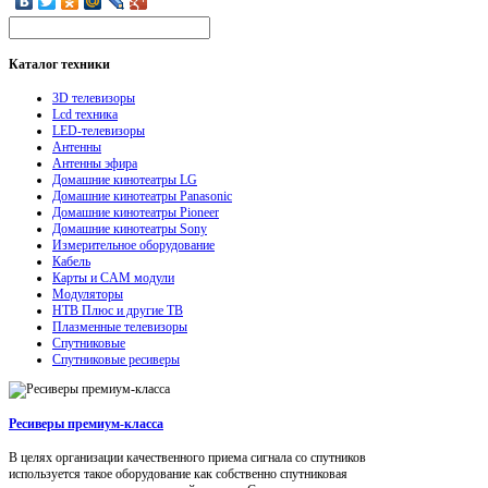
Каталог
техники
3D телевизоры
Lcd техника
LED-телевизоры
Антенны
Антенны эфира
Домашние кинотеатры LG
Домашние кинотеатры Panasonic
Домашние кинотеатры Pioneer
Домашние кинотеатры Sony
Измерительное оборудование
Кабель
Карты и CAM модули
Модуляторы
НТВ Плюс и другие ТВ
Плазменные телевизоры
Спутниковые
Спутниковые ресиверы
Ресиверы премиум-класса
В целях организации качественного приема сигнала со спутников
используется такое оборудование как собственно спутниковая