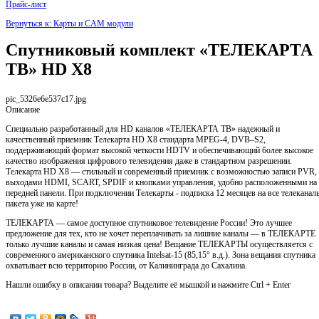
Прайс-лист
Вернуться к: Карты и CAM модули
Спутниковый комплект «ТЕЛЕКАРТА
ТВ» HD X8
pic_5326e6e537c17.jpg
Описание
Специально разработанный для HD каналов «ТЕЛЕКАРТА ТВ» надежный и
качественный приемник Телекарта HD X8 стандарта MPEG-4, DVB–S2,
поддерживающий формат высокой четкости HDTV и обеспечивающий более высокое
качество изображения цифрового телевидения даже в стандартном разрешении.
Телекарта HD X8 — стильный и современный приемник с возможностью записи PVR, 
выходами HDMI, SCART, SPDIF и кнопками управления, удобно расположенными на
передней панели. При подключении Телекарты - подписка 12 месяцев на все телеканал
пакета уже на карте!
ТЕЛЕКАРТА — самое доступное спутниковое телевидение России! Это лучшее
предложение для тех, кто не хочет переплачивать за лишние каналы — в ТЕЛЕКАРТЕ
только лучшие каналы и самая низкая цена! Вещание ТЕЛЕКАРТЫ осуществляется с
современного американского спутника Intelsat-15 (85,15° в.д.). Зона вещания спутника
охватывает всю территорию России, от Калининграда до Сахалина.
Нашли ошибку в описании товара? Выделите её мышкой и нажмите Ctrl + Enter