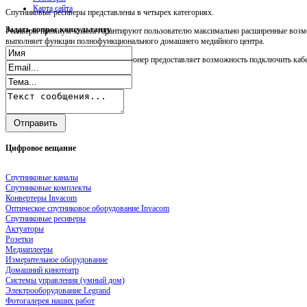
Карта сайта
Спутниковые ресиверы представлены в четырех категориях.
Задать
вопрос консультанту
Ресиверы премиум-класса гарантируют пользователю максимально расширенные возмо
выполняет функции полнофункционального домашнего медийного центра.
Прежде всего, следует сказать, что тюнер предоставляет возможность подключить кабел
Цифровое
вещание
Спутниковые каналы
Спутниковые комплекты
Конвертеры Invacom
Оптическое спутниковое оборудование Invacom
Спутниковые ресиверы
Актуаторы
Розетки
Медиаплееры
Измерительное оборудование
Домашний кинотеатр
Системы управления (умный дом)
Электрооборудование Legrand
Фотогалерея наших работ