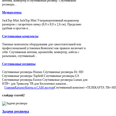
антенна, конвертер и спутниковый ресивер. Спутниковые
ресиверы...
Медиаплееры
JackTop Mini JackTop Mini Ультрапортативный медиаплеер
размером с сигаретную пачку (8,9 x 8,9 x 2,6 см). Предельно
удобная и простая в...
Спутниковые комплекты
Типовые комплекты оборудования для самостоятельной или
профессиональной установки.Комплект как правило включает в
себя: Спутниковая антенна, кронштейн, конвертер, кабель с
разъемами, спутниковый...
Спутниковые ресиверы
Спутниковые ресиверы Humax Спутниковые ресиверы Dr. HD
Спутниковые ресиверы Topfield Спутниковые ресиверы GS
Спутниковые ресиверы Euston Спутниковые ресиверы Lumax для
НТВ+ для Триколор ТВ для Бесплатных каналов...
Главная
Каталог
Карты и CAM модули
Спутниковый комплект «ТЕЛЕКАРТА ТВ» H
слайдер
статей2
Задачи ресивера