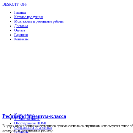
DESKOTP_OFF
Главная
Каталог продукции
Монтажные и ремонтные работы
Доставка
Оплата
Гарантия
Контакты
Мультисвичи
Ресиверы премиум-класса
Установка антенн
Оборудование HDMI
В целях организации качественного приема сигнала со спутников используется такое о
Специалисты об антеннах
конвертер и спутниковый ресивер.
Ресиверы