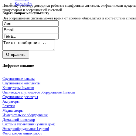
Карта сайта
Поскольку ресиверу доводится работать с цифровым сигналом, он фактически предст
процессором и операционной системой.
Задать
вопрос консультанту
Эта операционная система может время от времени обновляться в соответствии с пож
Цифровое
вещание
Спутниковые каналы
Спутниковые комплекты
Конвертеры Invacom
Оптическое спутниковое оборудование Invacom
Спутниковые ресиверы
Актуаторы
Розетки
Медиаплееры
Измерительное оборудование
Домашний кинотеатр
Системы управления (умный дом)
Электрооборудование Legrand
Фотогалерея наших работ