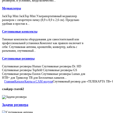
ресиверов, в условиях, когда количество...
Медиаплееры
JackTop Mini JackTop Mini Ультрапортативный медиаплеер
размером с сигаретную пачку (8,9 x 8,9 x 2,6 см). Предельно
удобная и простая в...
Спутниковые комплекты
Типовые комплекты оборудования для самостоятельной или
профессиональной установки.Комплект как правило включает в
себя: Спутниковая антенна, кронштейн, конвертер, кабель с
разъемами, спутниковый...
Спутниковые ресиверы
Спутниковые ресиверы Humax Спутниковые ресиверы Dr. HD
Спутниковые ресиверы Topfield Спутниковые ресиверы GS
Спутниковые ресиверы Euston Спутниковые ресиверы Lumax для
НТВ+ для Триколор ТВ для Бесплатных каналов...
Главная
Каталог
Карты и CAM модули
Спутниковый ресивер для «ТЕЛЕКАРТА ТВ» Ga
слайдер
статей2
Задачи ресивера