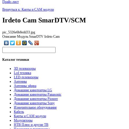
Прайс-лист
Вернуться к: Карты и CAM модули
Irdeto Cam SmarDTV/SCM
pic_5326e6b8edd33.jpg
Описание
Модуль SmarDTV Irdeto Cam
Каталог
техники
3D телевизоры
Lcd техника
LED-телевизоры
Антенны
Антенны эфира
Домашние кинотеатры LG
Домашние кинотеатры Panasonic
Домашние кинотеатры Pioneer
Домашние кинотеатры Sony
Измерительное оборудование
Кабель
Карты и CAM модули
Модуляторы
НТВ Плюс и другие ТВ
Плазменные телевизоры