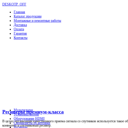
DESKOTP_OFF
Главная
Каталог продукции
Монтажные и ремонтные работы
Доставка
Оплата
Гарантия
Контакты
Мультисвичи
Ресиверы премиум-класса
Установка антенн
Оборудование HDMI
В целях организации качественного приема сигнала со спутников используется такое о
Специалисты об антеннах
конвертер и спутниковый ресивер.
Ресиверы