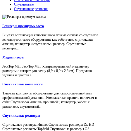
Спутниковые
Спутниковые ресиверы
Ресиверы премиум-класса
В целях организации качественного приема сигнала со спутников
используется такое оборудование как собственно спутниковая
антенна, конвертер и спутниковый ресивер. Спутниковые
ресиверы...
Медиаплееры
JackTop Mini JackTop Mini Ультрапортативный медиаплеер
размером с сигаретную пачку (8,9 x 8,9 x 2,6 см). Предельно
удобная и простая в...
Спутниковые комплекты
Типовые комплекты оборудования для самостоятельной или
профессиональной установки.Комплект как правило включает в
себя: Спутниковая антенна, кронштейн, конвертер, кабель с
разъемами, спутниковый...
Спутниковые ресиверы
Спутниковые ресиверы Humax Спутниковые ресиверы Dr. HD
Спутниковые ресиверы Topfield Спутниковые ресиверы GS