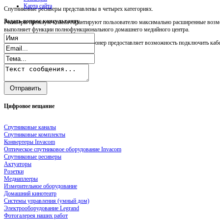
Карта сайта
Спутниковые ресиверы представлены в четырех категориях.
Задать
вопрос консультанту
Ресиверы премиум-класса гарантируют пользователю максимально расширенные возмо
выполняет функции полнофункционального домашнего медийного центра.
Прежде всего, следует сказать, что тюнер предоставляет возможность подключить кабел
Цифровое
вещание
Спутниковые каналы
Спутниковые комплекты
Конвертеры Invacom
Оптическое спутниковое оборудование Invacom
Спутниковые ресиверы
Актуаторы
Розетки
Медиаплееры
Измерительное оборудование
Домашний кинотеатр
Системы управления (умный дом)
Электрооборудование Legrand
Фотогалерея наших работ