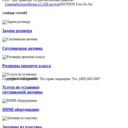
Главная
Каталог
Карты и CAM модули
NEOTION Free-To-Air
слайдер
статей2
Задачи ресивера
Спутниковая антенна
Ресиверы премиум-класса
Copyright © Satdigital.RU. Все права защищены. Тел. (495) 043-5067
Услуги по установке
спутниковой антенны
HDMI оборудование
Антенны из пластика