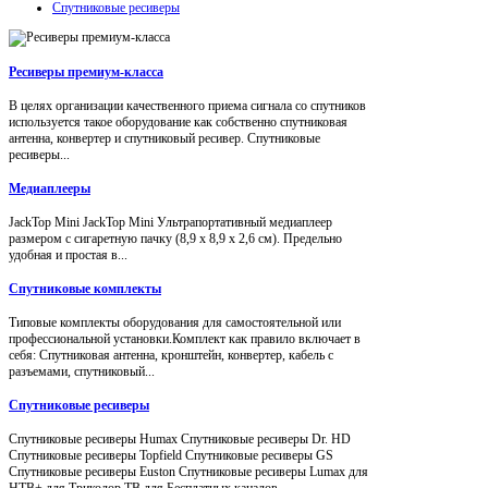
Спутниковые ресиверы
Ресиверы премиум-класса
В целях организации качественного приема сигнала со спутников
используется такое оборудование как собственно спутниковая
антенна, конвертер и спутниковый ресивер. Спутниковые
ресиверы...
Медиаплееры
JackTop Mini JackTop Mini Ультрапортативный медиаплеер
размером с сигаретную пачку (8,9 x 8,9 x 2,6 см). Предельно
удобная и простая в...
Спутниковые комплекты
Типовые комплекты оборудования для самостоятельной или
профессиональной установки.Комплект как правило включает в
себя: Спутниковая антенна, кронштейн, конвертер, кабель с
разъемами, спутниковый...
Спутниковые ресиверы
Спутниковые ресиверы Humax Спутниковые ресиверы Dr. HD
Спутниковые ресиверы Topfield Спутниковые ресиверы GS
Спутниковые ресиверы Euston Спутниковые ресиверы Lumax для
НТВ+ для Триколор ТВ для Бесплатных каналов...