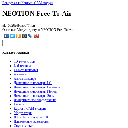
Вернуться к: Карты и CAM модули
NEOTION Free-To-Air
pic_5326e6b5a5677.jpg
Описание
Модуль доступа NEOTION Free-To-Air
Каталог
техники
3D телевизоры
Lcd техника
LED-телевизоры
Антенны
Антенны эфира
Домашние кинотеатры LG
Домашние кинотеатры Panasonic
Домашние кинотеатры Pioneer
Домашние кинотеатры Sony
Измерительное оборудование
Кабель
Карты и CAM модули
Модуляторы
НТВ Плюс и другие ТВ
Плазменные телевизоры
Спутниковые