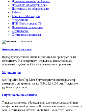
Домашние кинотеатры Pioneer
Домашние кинотеатры Sony
Измерительное оборудование
Кабель
Карты и CAM модули
Модуляторы
НТВ Плюс и другие ТВ
Плазменные телевизоры
Спутниковые
Спутниковые ресиверы
Антенны из пластика
Перед приобретением антенны обязательно проверьте ее на
целостность. На поверхности не должны присутствовать
искажения и дефекты. Самыми дешевыми и прочными...
Медиаплееры
JackTop Mini JackTop Mini Ультрапортативный медиаплеер
размером с сигаретную пачку (8,9 x 8,9 x 2,6 см). Предельно
удобная и простая в...
Спутниковые комплекты
Типовые комплекты оборудования для самостоятельной или
профессиональной установки.Комплект как правило включает в
себя: Спутниковая антенна, кронштейн, конвертер, кабель с