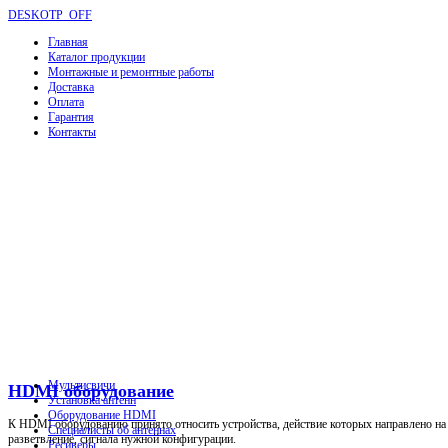
DESKOTP_OFF
Главная
Каталог продукции
Монтажные и ремонтные работы
Доставка
Оплата
Гарантия
Контакты
Мультисвичи
HDMI оборудование
Установка антенн
Оборудование HDMI
К HDMI оборудованию принято относить устройства, действие которых направлено на р
Специалисты об антеннах
разветвление, сигнала нужной конфигурации.
Ресиверы