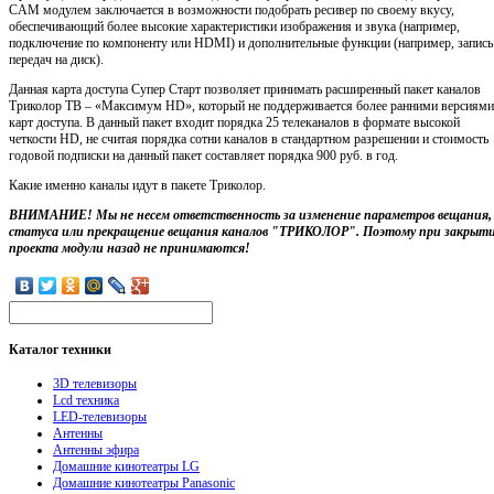
CAM модулем заключается в возможности подобрать ресивер по своему вкусу,
обеспечивающий более высокие характеристики изображения и звука (например,
подключение по компоненту или HDMI) и дополнительные функции (например, запись
передач на диск).
Данная карта доступа Супер Старт позволяет принимать расширенный пакет каналов
Триколор ТВ – «Максимум HD», который не поддерживается более ранними версиями
карт доступа. В данный пакет входит порядка 25 телеканалов в формате высокой
четкости HD, не считая порядка сотни каналов в стандартном разрешении и стоимость
годовой подписки на данный пакет составляет порядка 900 руб. в год.
Какие именно каналы идут в пакете Триколор.
ВНИМАНИЕ! Мы не несем ответственность за изменение параметров вещания,
статуса или прекращение вещания каналов "ТРИКОЛОР". Поэтому при закрыт
проекта модули назад не принимаются!
Каталог
техники
3D телевизоры
Lcd техника
LED-телевизоры
Антенны
Антенны эфира
Домашние кинотеатры LG
Домашние кинотеатры Panasonic