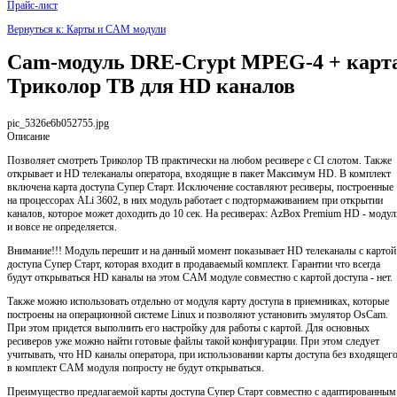
Прайс-лист
Вернуться к: Карты и CAM модули
Cam-модуль DRE-Crypt MPEG-4 + карт
Триколор ТВ для HD каналов
pic_5326e6b052755.jpg
Описание
Позволяет смотреть Триколор ТВ практически на любом ресивере с CI слотом. Также
открывает и HD телеканалы оператора, входящие в пакет Максимум HD. В комплект
включена карта доступа Супер Старт. Исключение составляют ресиверы, построенные
на процессорах ALi 3602, в них модуль работает с подтормаживанием при открытии
каналов, которое может доходить до 10 сек. На ресиверах: AzBox Premium HD - модул
и вовсе не определяется.
Внимание!!! Модуль перешит и на данный момент показывает HD телеканалы с картой
доступа Супер Старт, которая входит в продаваемый комплект. Гарантии что всегда
будут открываться HD каналы на этом CAM модуле совместно с картой доступа - нет.
Также можно использовать отдельно от модуля карту доступа в приемниках, которые
построены на операционной системе Linux и позволяют установить эмулятор OsCam.
При этом придется выполнить его настройку для работы с картой. Для основных
ресиверов уже можно найти готовые файлы такой конфигурации. При этом следует
учитывать, что HD каналы оператора, при использовании карты доступа без входящег
в комплект CAM модуля попросту не будут открываться.
Преимущество предлагаемой карты доступа Супер Старт совместно с адаптированным