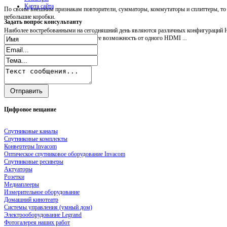
Карта сайта
По своим внешним признакам повторители, сумматоры, коммутаторы и сплиттеры, т
небольшие коробки.
Задать
вопрос консультанту
Наиболее востребованными на сегодняшний день являются различных конфигураций H
Посредством HDMI splitter вы имеете возможность от одного HDMI ...
Цифровое
вещание
Спутниковые каналы
Спутниковые комплекты
Конвертеры Invacom
Оптическое спутниковое оборудование Invacom
Спутниковые ресиверы
Актуаторы
Розетки
Медиаплееры
Измерительное оборудование
Домашний кинотеатр
Системы управления (умный дом)
Электрооборудование Legrand
Фотогалерея наших работ