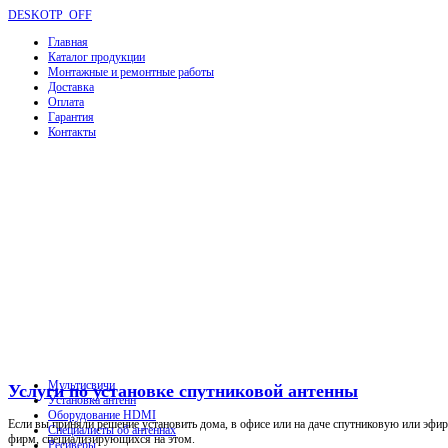
DESKOTP_OFF
Главная
Каталог продукции
Монтажные и ремонтные работы
Доставка
Оплата
Гарантия
Контакты
Мультисвичи
Услуги по установке спутниковой антенны
Установка антенн
Оборудование HDMI
Если вы приняли решение установить дома, в офисе или на даче спутниковую или эфир
Специалисты об антеннах
фирм, специализирующихся на этом.
Ресиверы