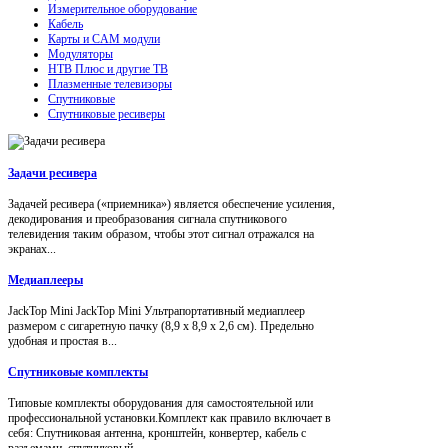
Измерительное оборудование
Кабель
Карты и CAM модули
Модуляторы
НТВ Плюс и другие ТВ
Плазменные телевизоры
Спутниковые
Спутниковые ресиверы
Задачи ресивера
Задачей ресивера («приемника») является обеспечение усиления,
декодирования и преобразования сигнала спутникового
телевидения таким образом, чтобы этот сигнал отражался на
экранах...
Медиаплееры
JackTop Mini JackTop Mini Ультрапортативный медиаплеер
размером с сигаретную пачку (8,9 x 8,9 x 2,6 см). Предельно
удобная и простая в...
Спутниковые комплекты
Типовые комплекты оборудования для самостоятельной или
профессиональной установки.Комплект как правило включает в
себя: Спутниковая антенна, кронштейн, конвертер, кабель с
разъемами, спутниковый...