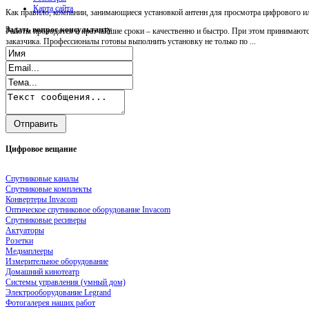
Карта сайта
Как правило, компании, занимающиеся установкой антенн для просмотра цифрового ил
Задать
вопрос консультанту
Работы проводятся в кратчайшие сроки – качественно и быстро. При этом принимаютс
заказчика. Профессионалы готовы выполнить установку не только по ...
Цифровое
вещание
Спутниковые каналы
Спутниковые комплекты
Конвертеры Invacom
Оптическое спутниковое оборудование Invacom
Спутниковые ресиверы
Актуаторы
Розетки
Медиаплееры
Измерительное оборудование
Домашний кинотеатр
Системы управления (умный дом)
Электрооборудование Legrand
Фотогалерея наших работ