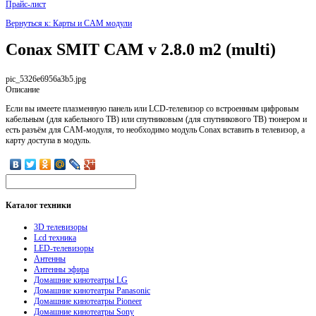
Прайс-лист
Вернуться к: Карты и CAM модули
Conax SMIT CAM v 2.8.0 m2 (multi)
pic_5326e6956a3b5.jpg
Описание
Если вы имеете плазменную панель или LCD-телевизор со встроенным цифровым
кабельным (для кабельного ТВ) или спутниковым (для спутникового ТВ) тюнером и
есть разъём для CAM-модуля, то необходимо модуль Conax вставить в телевизор, а
карту доступа в модуль.
Каталог
техники
3D телевизоры
Lcd техника
LED-телевизоры
Антенны
Антенны эфира
Домашние кинотеатры LG
Домашние кинотеатры Panasonic
Домашние кинотеатры Pioneer
Домашние кинотеатры Sony